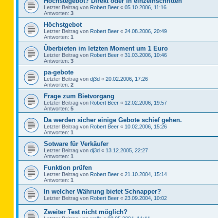
Höchstegebot? Direkt oder in einzelnschritten
Letzter Beitrag von
Robert Beer
«
05.10.2006, 11:16
Antworten:
3
Höchstgebot
Letzter Beitrag von
Robert Beer
«
24.08.2006, 20:49
Antworten:
1
Überbieten im letzten Moment um 1 Euro
Letzter Beitrag von
Robert Beer
«
31.03.2006, 10:46
Antworten:
3
pa-gebote
Letzter Beitrag von
dj3d
«
20.02.2006, 17:26
Antworten:
2
Frage zum Bietvorgang
Letzter Beitrag von
Robert Beer
«
12.02.2006, 19:57
Antworten:
5
Da werden sicher einige Gebote schief gehen.
Letzter Beitrag von
Robert Beer
«
10.02.2006, 15:26
Antworten:
1
Sotware für Verkäufer
Letzter Beitrag von
dj3d
«
13.12.2005, 22:27
Antworten:
1
Funktion prüfen
Letzter Beitrag von
Robert Beer
«
21.10.2004, 15:14
Antworten:
1
In welcher Währung bietet Schnapper?
Letzter Beitrag von
Robert Beer
«
23.09.2004, 10:02
Zweiter Test nicht möglich?