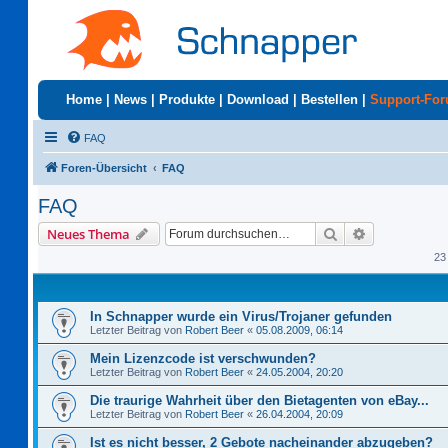
Home
|
News
|
Produkte
|
Download
|
Bestellen
|
Support-Fo
FAQ
Foren-Übersicht
FAQ
FAQ
Suche
Erweiterte S
Neues Thema
23
In Schnapper wurde ein Virus/Trojaner gefunden
Letzter Beitrag von
Robert Beer
«
05.08.2009, 06:14
Mein Lizenzcode ist verschwunden?
Letzter Beitrag von
Robert Beer
«
24.05.2004, 20:20
Die traurige Wahrheit über den Bietagenten von eBay...
Letzter Beitrag von
Robert Beer
«
26.04.2004, 20:09
Ist es nicht besser, 2 Gebote nacheinander abzugeben?