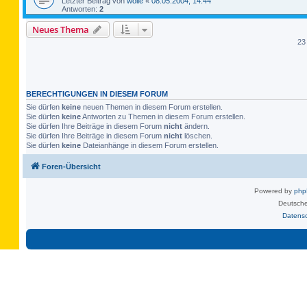
Letzter Beitrag von
wolle
«
08.05.2004, 14:44
Antworten:
2
Neues Thema
23
BERECHTIGUNGEN IN DIESEM FORUM
Sie dürfen
keine
neuen Themen in diesem Forum erstellen.
Sie dürfen
keine
Antworten zu Themen in diesem Forum erstellen.
Sie dürfen Ihre Beiträge in diesem Forum
nicht
ändern.
Sie dürfen Ihre Beiträge in diesem Forum
nicht
löschen.
Sie dürfen
keine
Dateianhänge in diesem Forum erstellen.
Foren-Übersicht
Powered by
ph
Deutsche
Datens