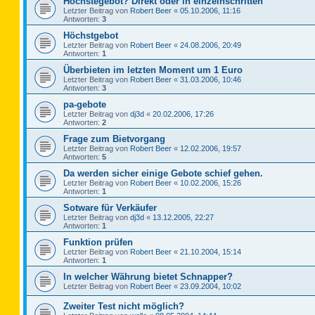
Höchstegebot? Direkt oder in einzelnschritten
Letzter Beitrag von
Robert Beer
«
05.10.2006, 11:16
Antworten:
3
Höchstgebot
Letzter Beitrag von
Robert Beer
«
24.08.2006, 20:49
Antworten:
1
Überbieten im letzten Moment um 1 Euro
Letzter Beitrag von
Robert Beer
«
31.03.2006, 10:46
Antworten:
3
pa-gebote
Letzter Beitrag von
dj3d
«
20.02.2006, 17:26
Antworten:
2
Frage zum Bietvorgang
Letzter Beitrag von
Robert Beer
«
12.02.2006, 19:57
Antworten:
5
Da werden sicher einige Gebote schief gehen.
Letzter Beitrag von
Robert Beer
«
10.02.2006, 15:26
Antworten:
1
Sotware für Verkäufer
Letzter Beitrag von
dj3d
«
13.12.2005, 22:27
Antworten:
1
Funktion prüfen
Letzter Beitrag von
Robert Beer
«
21.10.2004, 15:14
Antworten:
1
In welcher Währung bietet Schnapper?
Letzter Beitrag von
Robert Beer
«
23.09.2004, 10:02
Zweiter Test nicht möglich?