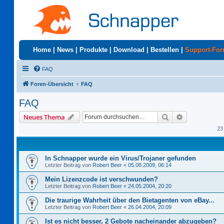
Home
|
News
|
Produkte
|
Download
|
Bestellen
|
Support-Fo
FAQ
Foren-Übersicht
FAQ
FAQ
Suche
Erweiterte S
Neues Thema
23
In Schnapper wurde ein Virus/Trojaner gefunden
Letzter Beitrag von
Robert Beer
«
05.08.2009, 06:14
Mein Lizenzcode ist verschwunden?
Letzter Beitrag von
Robert Beer
«
24.05.2004, 20:20
Die traurige Wahrheit über den Bietagenten von eBay...
Letzter Beitrag von
Robert Beer
«
26.04.2004, 20:09
Ist es nicht besser, 2 Gebote nacheinander abzugeben?