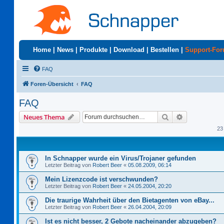
Home
|
News
|
Produkte
|
Download
|
Bestellen
|
Support-Fo
FAQ
Foren-Übersicht
FAQ
FAQ
Suche
Erweiterte S
Neues Thema
23
In Schnapper wurde ein Virus/Trojaner gefunden
Letzter Beitrag von
Robert Beer
«
05.08.2009, 06:14
Mein Lizenzcode ist verschwunden?
Letzter Beitrag von
Robert Beer
«
24.05.2004, 20:20
Die traurige Wahrheit über den Bietagenten von eBay...
Letzter Beitrag von
Robert Beer
«
26.04.2004, 20:09
Ist es nicht besser, 2 Gebote nacheinander abzugeben?