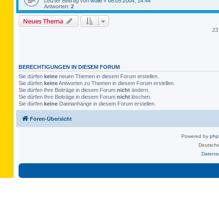
Letzter Beitrag von
wolle
«
08.05.2004, 14:44
Antworten:
2
Neues Thema
23
BERECHTIGUNGEN IN DIESEM FORUM
Sie dürfen
keine
neuen Themen in diesem Forum erstellen.
Sie dürfen
keine
Antworten zu Themen in diesem Forum erstellen.
Sie dürfen Ihre Beiträge in diesem Forum
nicht
ändern.
Sie dürfen Ihre Beiträge in diesem Forum
nicht
löschen.
Sie dürfen
keine
Dateianhänge in diesem Forum erstellen.
Foren-Übersicht
Powered by
ph
Deutsche
Datens