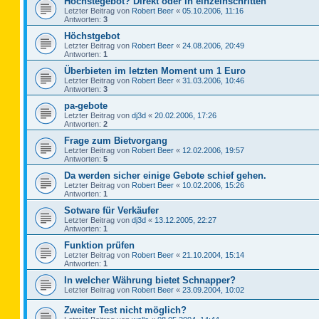
Höchstegebot? Direkt oder in einzelnschritten
Letzter Beitrag von
Robert Beer
«
05.10.2006, 11:16
Antworten:
3
Höchstgebot
Letzter Beitrag von
Robert Beer
«
24.08.2006, 20:49
Antworten:
1
Überbieten im letzten Moment um 1 Euro
Letzter Beitrag von
Robert Beer
«
31.03.2006, 10:46
Antworten:
3
pa-gebote
Letzter Beitrag von
dj3d
«
20.02.2006, 17:26
Antworten:
2
Frage zum Bietvorgang
Letzter Beitrag von
Robert Beer
«
12.02.2006, 19:57
Antworten:
5
Da werden sicher einige Gebote schief gehen.
Letzter Beitrag von
Robert Beer
«
10.02.2006, 15:26
Antworten:
1
Sotware für Verkäufer
Letzter Beitrag von
dj3d
«
13.12.2005, 22:27
Antworten:
1
Funktion prüfen
Letzter Beitrag von
Robert Beer
«
21.10.2004, 15:14
Antworten:
1
In welcher Währung bietet Schnapper?
Letzter Beitrag von
Robert Beer
«
23.09.2004, 10:02
Zweiter Test nicht möglich?