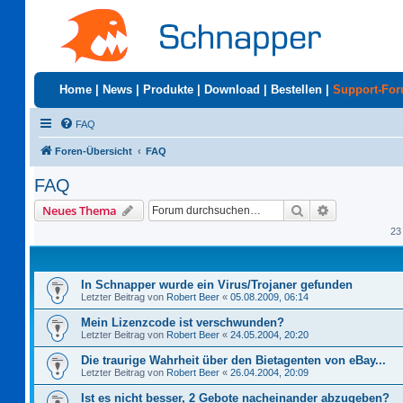
Home
|
News
|
Produkte
|
Download
|
Bestellen
|
Support-Fo
FAQ
Foren-Übersicht
FAQ
FAQ
Suche
Erweiterte S
Neues Thema
23
In Schnapper wurde ein Virus/Trojaner gefunden
Letzter Beitrag von
Robert Beer
«
05.08.2009, 06:14
Mein Lizenzcode ist verschwunden?
Letzter Beitrag von
Robert Beer
«
24.05.2004, 20:20
Die traurige Wahrheit über den Bietagenten von eBay...
Letzter Beitrag von
Robert Beer
«
26.04.2004, 20:09
Ist es nicht besser, 2 Gebote nacheinander abzugeben?