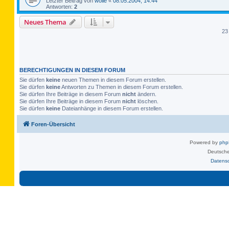
Letzter Beitrag von
wolle
«
08.05.2004, 14:44
Antworten:
2
Neues Thema
23
BERECHTIGUNGEN IN DIESEM FORUM
Sie dürfen
keine
neuen Themen in diesem Forum erstellen.
Sie dürfen
keine
Antworten zu Themen in diesem Forum erstellen.
Sie dürfen Ihre Beiträge in diesem Forum
nicht
ändern.
Sie dürfen Ihre Beiträge in diesem Forum
nicht
löschen.
Sie dürfen
keine
Dateianhänge in diesem Forum erstellen.
Foren-Übersicht
Powered by
ph
Deutsche
Datens