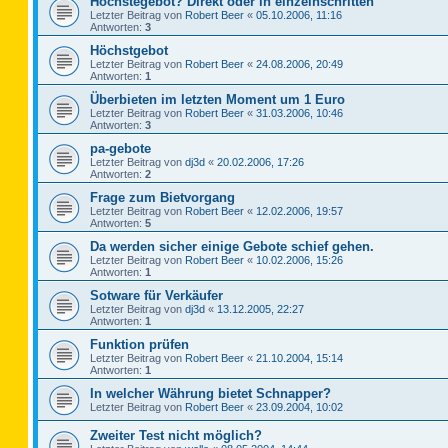
Höchstegebot? Direkt oder in einzelnschritten
Letzter Beitrag von
Robert Beer
«
05.10.2006, 11:16
Antworten:
3
Höchstgebot
Letzter Beitrag von
Robert Beer
«
24.08.2006, 20:49
Antworten:
1
Überbieten im letzten Moment um 1 Euro
Letzter Beitrag von
Robert Beer
«
31.03.2006, 10:46
Antworten:
3
pa-gebote
Letzter Beitrag von
dj3d
«
20.02.2006, 17:26
Antworten:
2
Frage zum Bietvorgang
Letzter Beitrag von
Robert Beer
«
12.02.2006, 19:57
Antworten:
5
Da werden sicher einige Gebote schief gehen.
Letzter Beitrag von
Robert Beer
«
10.02.2006, 15:26
Antworten:
1
Sotware für Verkäufer
Letzter Beitrag von
dj3d
«
13.12.2005, 22:27
Antworten:
1
Funktion prüfen
Letzter Beitrag von
Robert Beer
«
21.10.2004, 15:14
Antworten:
1
In welcher Währung bietet Schnapper?
Letzter Beitrag von
Robert Beer
«
23.09.2004, 10:02
Zweiter Test nicht möglich?