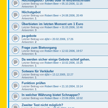
Höchstegebot? Direkt oder in einzelnschritten
Letzter Beitrag von
Robert Beer
«
05.10.2006, 11:16
Antworten:
3
Höchstgebot
Letzter Beitrag von
Robert Beer
«
24.08.2006, 20:49
Antworten:
1
Überbieten im letzten Moment um 1 Euro
Letzter Beitrag von
Robert Beer
«
31.03.2006, 10:46
Antworten:
3
pa-gebote
Letzter Beitrag von
dj3d
«
20.02.2006, 17:26
Antworten:
2
Frage zum Bietvorgang
Letzter Beitrag von
Robert Beer
«
12.02.2006, 19:57
Antworten:
5
Da werden sicher einige Gebote schief gehen.
Letzter Beitrag von
Robert Beer
«
10.02.2006, 15:26
Antworten:
1
Sotware für Verkäufer
Letzter Beitrag von
dj3d
«
13.12.2005, 22:27
Antworten:
1
Funktion prüfen
Letzter Beitrag von
Robert Beer
«
21.10.2004, 15:14
Antworten:
1
In welcher Währung bietet Schnapper?
Letzter Beitrag von
Robert Beer
«
23.09.2004, 10:02
Zweiter Test nicht möglich?