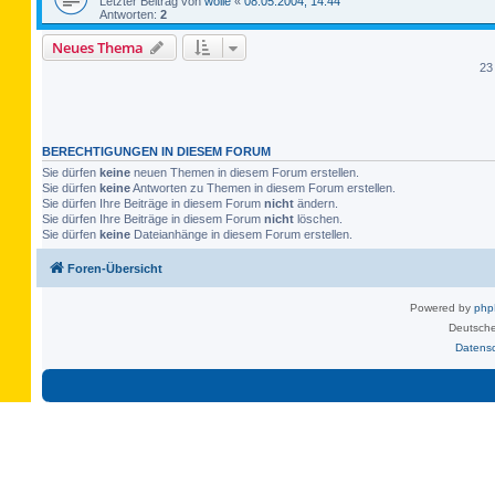
Letzter Beitrag von
wolle
«
08.05.2004, 14:44
Antworten:
2
Neues Thema
23
BERECHTIGUNGEN IN DIESEM FORUM
Sie dürfen
keine
neuen Themen in diesem Forum erstellen.
Sie dürfen
keine
Antworten zu Themen in diesem Forum erstellen.
Sie dürfen Ihre Beiträge in diesem Forum
nicht
ändern.
Sie dürfen Ihre Beiträge in diesem Forum
nicht
löschen.
Sie dürfen
keine
Dateianhänge in diesem Forum erstellen.
Foren-Übersicht
Powered by
ph
Deutsche
Datens