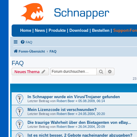
Home
|
News
|
Produkte
|
Download
|
Bestellen
|
Support-Fo
FAQ
Foren-Übersicht
FAQ
FAQ
Suche
Erweiterte S
Neues Thema
23
In Schnapper wurde ein Virus/Trojaner gefunden
Letzter Beitrag von
Robert Beer
«
05.08.2009, 06:14
Mein Lizenzcode ist verschwunden?
Letzter Beitrag von
Robert Beer
«
24.05.2004, 20:20
Die traurige Wahrheit über den Bietagenten von eBay...
Letzter Beitrag von
Robert Beer
«
26.04.2004, 20:09
Ist es nicht besser, 2 Gebote nacheinander abzugeben?