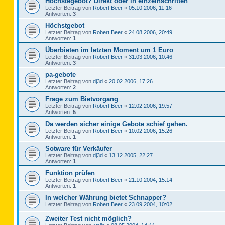
Höchstegebot? Direkt oder in einzelnschritten
Letzter Beitrag von
Robert Beer
«
05.10.2006, 11:16
Antworten:
3
Höchstgebot
Letzter Beitrag von
Robert Beer
«
24.08.2006, 20:49
Antworten:
1
Überbieten im letzten Moment um 1 Euro
Letzter Beitrag von
Robert Beer
«
31.03.2006, 10:46
Antworten:
3
pa-gebote
Letzter Beitrag von
dj3d
«
20.02.2006, 17:26
Antworten:
2
Frage zum Bietvorgang
Letzter Beitrag von
Robert Beer
«
12.02.2006, 19:57
Antworten:
5
Da werden sicher einige Gebote schief gehen.
Letzter Beitrag von
Robert Beer
«
10.02.2006, 15:26
Antworten:
1
Sotware für Verkäufer
Letzter Beitrag von
dj3d
«
13.12.2005, 22:27
Antworten:
1
Funktion prüfen
Letzter Beitrag von
Robert Beer
«
21.10.2004, 15:14
Antworten:
1
In welcher Währung bietet Schnapper?
Letzter Beitrag von
Robert Beer
«
23.09.2004, 10:02
Zweiter Test nicht möglich?