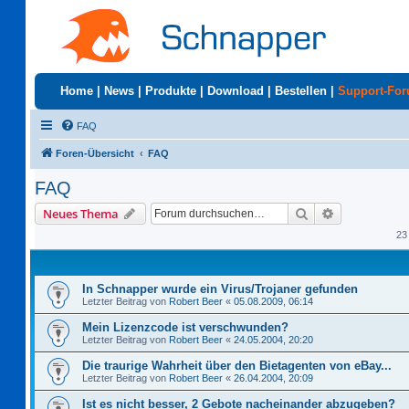
Home
|
News
|
Produkte
|
Download
|
Bestellen
|
Support-Fo
FAQ
Foren-Übersicht
FAQ
FAQ
Suche
Erweiterte S
Neues Thema
23
In Schnapper wurde ein Virus/Trojaner gefunden
Letzter Beitrag von
Robert Beer
«
05.08.2009, 06:14
Mein Lizenzcode ist verschwunden?
Letzter Beitrag von
Robert Beer
«
24.05.2004, 20:20
Die traurige Wahrheit über den Bietagenten von eBay...
Letzter Beitrag von
Robert Beer
«
26.04.2004, 20:09
Ist es nicht besser, 2 Gebote nacheinander abzugeben?