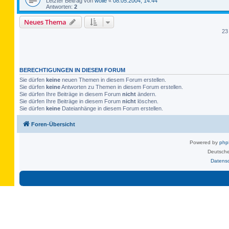
Letzter Beitrag von
wolle
«
08.05.2004, 14:44
Antworten:
2
Neues Thema
23
BERECHTIGUNGEN IN DIESEM FORUM
Sie dürfen
keine
neuen Themen in diesem Forum erstellen.
Sie dürfen
keine
Antworten zu Themen in diesem Forum erstellen.
Sie dürfen Ihre Beiträge in diesem Forum
nicht
ändern.
Sie dürfen Ihre Beiträge in diesem Forum
nicht
löschen.
Sie dürfen
keine
Dateianhänge in diesem Forum erstellen.
Foren-Übersicht
Powered by
ph
Deutsche
Datens