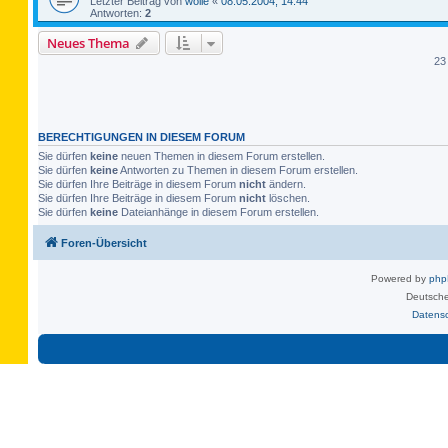
Letzter Beitrag von
wolle
«
08.05.2004, 14:44
Antworten:
2
Neues Thema
23
BERECHTIGUNGEN IN DIESEM FORUM
Sie dürfen
keine
neuen Themen in diesem Forum erstellen.
Sie dürfen
keine
Antworten zu Themen in diesem Forum erstellen.
Sie dürfen Ihre Beiträge in diesem Forum
nicht
ändern.
Sie dürfen Ihre Beiträge in diesem Forum
nicht
löschen.
Sie dürfen
keine
Dateianhänge in diesem Forum erstellen.
Foren-Übersicht
Powered by
ph
Deutsche
Datens