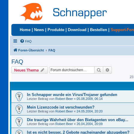
Home
|
News
|
Produkte
|
Download
|
Bestellen
|
Support-Fo
FAQ
Foren-Übersicht
FAQ
FAQ
Suche
Erweiterte S
Neues Thema
23
In Schnapper wurde ein Virus/Trojaner gefunden
Letzter Beitrag von
Robert Beer
«
05.08.2009, 06:14
Mein Lizenzcode ist verschwunden?
Letzter Beitrag von
Robert Beer
«
24.05.2004, 20:20
Die traurige Wahrheit über den Bietagenten von eBay...
Letzter Beitrag von
Robert Beer
«
26.04.2004, 20:09
Ist es nicht besser, 2 Gebote nacheinander abzugeben?