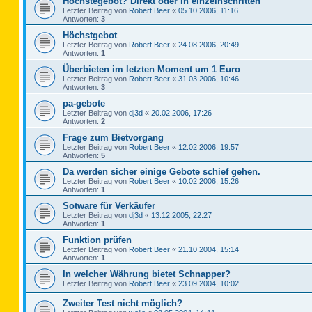
Höchstegebot? Direkt oder in einzelnschritten
Letzter Beitrag von
Robert Beer
«
05.10.2006, 11:16
Antworten:
3
Höchstgebot
Letzter Beitrag von
Robert Beer
«
24.08.2006, 20:49
Antworten:
1
Überbieten im letzten Moment um 1 Euro
Letzter Beitrag von
Robert Beer
«
31.03.2006, 10:46
Antworten:
3
pa-gebote
Letzter Beitrag von
dj3d
«
20.02.2006, 17:26
Antworten:
2
Frage zum Bietvorgang
Letzter Beitrag von
Robert Beer
«
12.02.2006, 19:57
Antworten:
5
Da werden sicher einige Gebote schief gehen.
Letzter Beitrag von
Robert Beer
«
10.02.2006, 15:26
Antworten:
1
Sotware für Verkäufer
Letzter Beitrag von
dj3d
«
13.12.2005, 22:27
Antworten:
1
Funktion prüfen
Letzter Beitrag von
Robert Beer
«
21.10.2004, 15:14
Antworten:
1
In welcher Währung bietet Schnapper?
Letzter Beitrag von
Robert Beer
«
23.09.2004, 10:02
Zweiter Test nicht möglich?