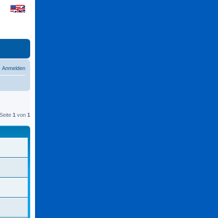
Anmelden
Seite
1
von
1