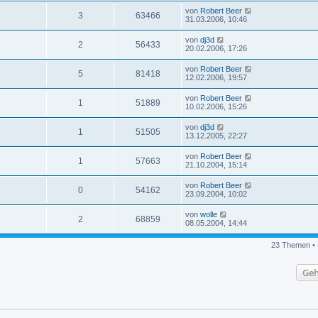
von
Robert Beer
3
63466
31.03.2006, 10:46
von
dj3d
2
56433
20.02.2006, 17:26
von
Robert Beer
5
81418
12.02.2006, 19:57
von
Robert Beer
1
51889
10.02.2006, 15:26
von
dj3d
1
51505
13.12.2005, 22:27
von
Robert Beer
1
57663
21.10.2004, 15:14
von
Robert Beer
0
54162
23.09.2004, 10:02
von
wolle
2
68859
08.05.2004, 14:44
23 Themen • 
Geh