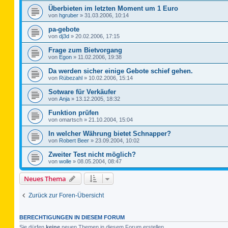
Überbieten im letzten Moment um 1 Euro
von
hgruber
»
31.03.2006, 10:14
pa-gebote
von
dj3d
»
20.02.2006, 17:15
Frage zum Bietvorgang
von
Egon
»
11.02.2006, 19:38
Da werden sicher einige Gebote schief gehen.
von
Rübezahl
»
10.02.2006, 15:14
Sotware für Verkäufer
von
Anja
»
13.12.2005, 18:32
Funktion prüfen
von
omartsch
»
21.10.2004, 15:04
In welcher Währung bietet Schnapper?
von
Robert Beer
»
23.09.2004, 10:02
Zweiter Test nicht möglich?
von
wolle
»
08.05.2004, 08:47
Neues Thema
Zurück zur Foren-Übersicht
BERECHTIGUNGEN IN DIESEM FORUM
Sie dürfen
keine
neuen Themen in diesem Forum erstellen.