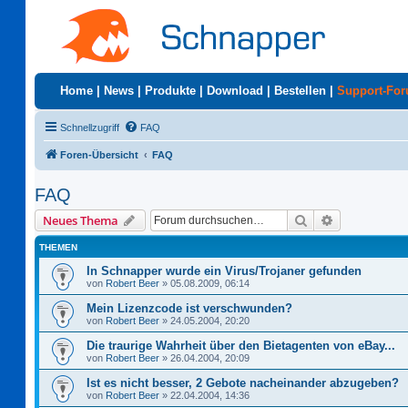
Home
|
News
|
Produkte
|
Download
|
Bestellen
|
Support-Fo
Schnellzugriff
FAQ
Foren-Übersicht
FAQ
FAQ
Suche
Erweiterte S
Neues Thema
THEMEN
In Schnapper wurde ein Virus/Trojaner gefunden
von
Robert Beer
»
05.08.2009, 06:14
Mein Lizenzcode ist verschwunden?
von
Robert Beer
»
24.05.2004, 20:20
Die traurige Wahrheit über den Bietagenten von eBay...
von
Robert Beer
»
26.04.2004, 20:09
Ist es nicht besser, 2 Gebote nacheinander abzugeben?
von
Robert Beer
»
22.04.2004, 14:36