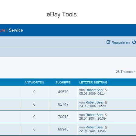
rum
|
Service
Registrieren
23 Themen • 
uche
ANTWORTEN
ZUGRIFFE
LETZTER BEITRAG
von
Robert Beer
0
49570
05.08.2009, 06:14
von
Robert Beer
0
61747
24.05.2004, 20:20
von
Robert Beer
0
70013
26.04.2004, 20:09
von
Robert Beer
0
69948
22.04.2004, 14:36