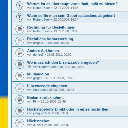
Warum ist es überhaupt vorteilhaft, spät zu bieten?
von
Robert Beer
»
22.04.2004, 14:35
Wann sollte man sein Gebot spätestens abgeben?
von
Robert Beer
»
22.04.2004, 14:34
Rechnung für Bestellungen
von
Robert Beer
»
13.02.2020, 09:08
Rechtliche Voraussetzung
von
bingo
»
16.09.2004, 06:55
Andere Auktionen
von
domrolf
»
25.05.2011, 20:02
Wo muss ich den Lizenzcode eingeben?
von
Robert Beer
»
10.03.2010, 20:24
Multiauktion
von
ginger62
»
01.09.2008, 07:38
Linzenzcode eingeben
von
Scaramu
»
05.08.2008, 19:42
Bieten zurücknahme
von
Piri
»
16.10.2006, 23:49
Höchstegebot? Direkt oder in einzelnschritten
von
j0erg
»
05.10.2006, 09:31
Höchstgebot
von
el-did
»
24.08.2006, 20:16