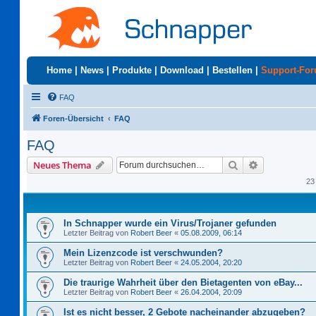
Home
|
News
|
Produkte
|
Download
|
Bestellen
|
Support-Fo
FAQ
Foren-Übersicht
FAQ
FAQ
Suche
Erweiterte S
Neues Thema
23
In Schnapper wurde ein Virus/Trojaner gefunden
Letzter Beitrag von
Robert Beer
«
05.08.2009, 06:14
Mein Lizenzcode ist verschwunden?
Letzter Beitrag von
Robert Beer
«
24.05.2004, 20:20
Die traurige Wahrheit über den Bietagenten von eBay...
Letzter Beitrag von
Robert Beer
«
26.04.2004, 20:09
Ist es nicht besser, 2 Gebote nacheinander abzugeben?