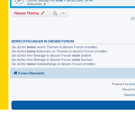
Letzter Beitrag von
wolle
«
08.05.2004, 14:44
Antworten:
2
Neues Thema
23
BERECHTIGUNGEN IN DIESEM FORUM
Sie dürfen
keine
neuen Themen in diesem Forum erstellen.
Sie dürfen
keine
Antworten zu Themen in diesem Forum erstellen.
Sie dürfen Ihre Beiträge in diesem Forum
nicht
ändern.
Sie dürfen Ihre Beiträge in diesem Forum
nicht
löschen.
Sie dürfen
keine
Dateianhänge in diesem Forum erstellen.
Foren-Übersicht
Powered by
ph
Deutsche
Datens