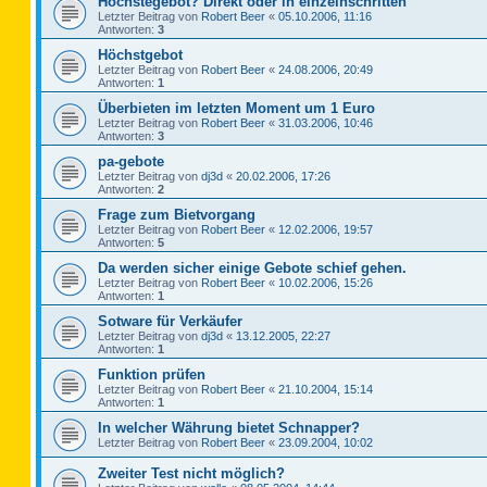
Höchstegebot? Direkt oder in einzelnschritten
Letzter Beitrag von
Robert Beer
«
05.10.2006, 11:16
Antworten:
3
Höchstgebot
Letzter Beitrag von
Robert Beer
«
24.08.2006, 20:49
Antworten:
1
Überbieten im letzten Moment um 1 Euro
Letzter Beitrag von
Robert Beer
«
31.03.2006, 10:46
Antworten:
3
pa-gebote
Letzter Beitrag von
dj3d
«
20.02.2006, 17:26
Antworten:
2
Frage zum Bietvorgang
Letzter Beitrag von
Robert Beer
«
12.02.2006, 19:57
Antworten:
5
Da werden sicher einige Gebote schief gehen.
Letzter Beitrag von
Robert Beer
«
10.02.2006, 15:26
Antworten:
1
Sotware für Verkäufer
Letzter Beitrag von
dj3d
«
13.12.2005, 22:27
Antworten:
1
Funktion prüfen
Letzter Beitrag von
Robert Beer
«
21.10.2004, 15:14
Antworten:
1
In welcher Währung bietet Schnapper?
Letzter Beitrag von
Robert Beer
«
23.09.2004, 10:02
Zweiter Test nicht möglich?