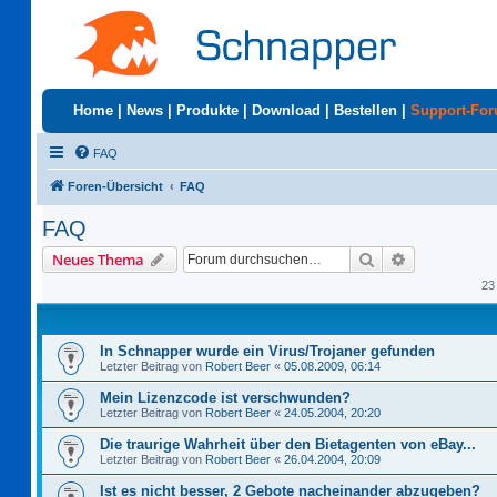
Home
|
News
|
Produkte
|
Download
|
Bestellen
|
Support-Fo
FAQ
Foren-Übersicht
FAQ
FAQ
Suche
Erweiterte S
Neues Thema
23
In Schnapper wurde ein Virus/Trojaner gefunden
Letzter Beitrag von
Robert Beer
«
05.08.2009, 06:14
Mein Lizenzcode ist verschwunden?
Letzter Beitrag von
Robert Beer
«
24.05.2004, 20:20
Die traurige Wahrheit über den Bietagenten von eBay...
Letzter Beitrag von
Robert Beer
«
26.04.2004, 20:09
Ist es nicht besser, 2 Gebote nacheinander abzugeben?