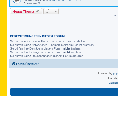
Letzter Beitrag von
wolle
«
08.05.2004, 14:44
Antworten:
2
Neues Thema
23
BERECHTIGUNGEN IN DIESEM FORUM
Sie dürfen
keine
neuen Themen in diesem Forum erstellen.
Sie dürfen
keine
Antworten zu Themen in diesem Forum erstellen.
Sie dürfen Ihre Beiträge in diesem Forum
nicht
ändern.
Sie dürfen Ihre Beiträge in diesem Forum
nicht
löschen.
Sie dürfen
keine
Dateianhänge in diesem Forum erstellen.
Foren-Übersicht
Powered by
ph
Deutsche
Datens