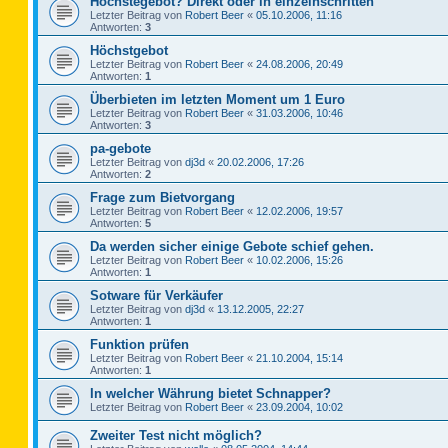
Höchstegebot? Direkt oder in einzelnschritten
Letzter Beitrag von
Robert Beer
«
05.10.2006, 11:16
Antworten:
3
Höchstgebot
Letzter Beitrag von
Robert Beer
«
24.08.2006, 20:49
Antworten:
1
Überbieten im letzten Moment um 1 Euro
Letzter Beitrag von
Robert Beer
«
31.03.2006, 10:46
Antworten:
3
pa-gebote
Letzter Beitrag von
dj3d
«
20.02.2006, 17:26
Antworten:
2
Frage zum Bietvorgang
Letzter Beitrag von
Robert Beer
«
12.02.2006, 19:57
Antworten:
5
Da werden sicher einige Gebote schief gehen.
Letzter Beitrag von
Robert Beer
«
10.02.2006, 15:26
Antworten:
1
Sotware für Verkäufer
Letzter Beitrag von
dj3d
«
13.12.2005, 22:27
Antworten:
1
Funktion prüfen
Letzter Beitrag von
Robert Beer
«
21.10.2004, 15:14
Antworten:
1
In welcher Währung bietet Schnapper?
Letzter Beitrag von
Robert Beer
«
23.09.2004, 10:02
Zweiter Test nicht möglich?