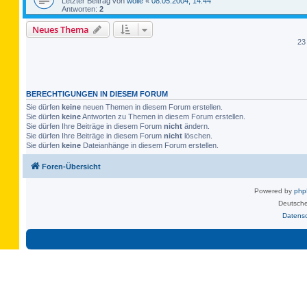
Letzter Beitrag von
wolle
«
08.05.2004, 14:44
Antworten:
2
Neues Thema
23
BERECHTIGUNGEN IN DIESEM FORUM
Sie dürfen
keine
neuen Themen in diesem Forum erstellen.
Sie dürfen
keine
Antworten zu Themen in diesem Forum erstellen.
Sie dürfen Ihre Beiträge in diesem Forum
nicht
ändern.
Sie dürfen Ihre Beiträge in diesem Forum
nicht
löschen.
Sie dürfen
keine
Dateianhänge in diesem Forum erstellen.
Foren-Übersicht
Powered by
ph
Deutsche
Datens