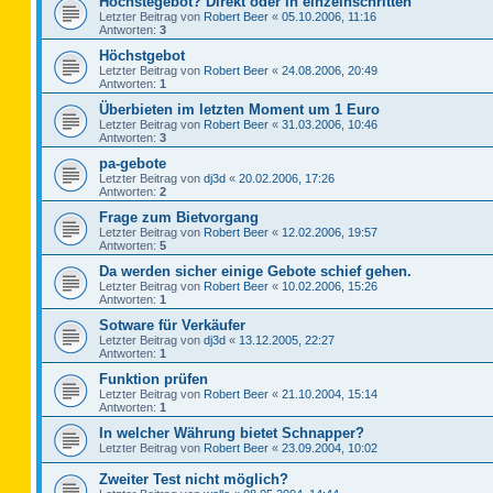
Höchstegebot? Direkt oder in einzelnschritten
Letzter Beitrag von
Robert Beer
«
05.10.2006, 11:16
Antworten:
3
Höchstgebot
Letzter Beitrag von
Robert Beer
«
24.08.2006, 20:49
Antworten:
1
Überbieten im letzten Moment um 1 Euro
Letzter Beitrag von
Robert Beer
«
31.03.2006, 10:46
Antworten:
3
pa-gebote
Letzter Beitrag von
dj3d
«
20.02.2006, 17:26
Antworten:
2
Frage zum Bietvorgang
Letzter Beitrag von
Robert Beer
«
12.02.2006, 19:57
Antworten:
5
Da werden sicher einige Gebote schief gehen.
Letzter Beitrag von
Robert Beer
«
10.02.2006, 15:26
Antworten:
1
Sotware für Verkäufer
Letzter Beitrag von
dj3d
«
13.12.2005, 22:27
Antworten:
1
Funktion prüfen
Letzter Beitrag von
Robert Beer
«
21.10.2004, 15:14
Antworten:
1
In welcher Währung bietet Schnapper?
Letzter Beitrag von
Robert Beer
«
23.09.2004, 10:02
Zweiter Test nicht möglich?