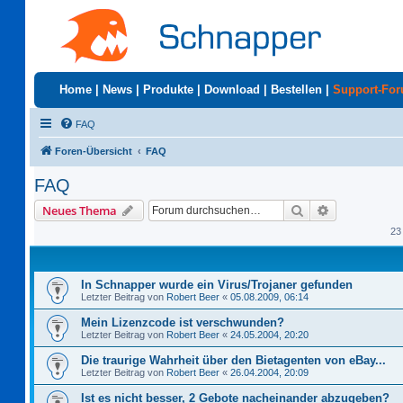
Home
|
News
|
Produkte
|
Download
|
Bestellen
|
Support-Fo
FAQ
Foren-Übersicht
FAQ
FAQ
Suche
Erweiterte S
Neues Thema
23
In Schnapper wurde ein Virus/Trojaner gefunden
Letzter Beitrag von
Robert Beer
«
05.08.2009, 06:14
Mein Lizenzcode ist verschwunden?
Letzter Beitrag von
Robert Beer
«
24.05.2004, 20:20
Die traurige Wahrheit über den Bietagenten von eBay...
Letzter Beitrag von
Robert Beer
«
26.04.2004, 20:09
Ist es nicht besser, 2 Gebote nacheinander abzugeben?