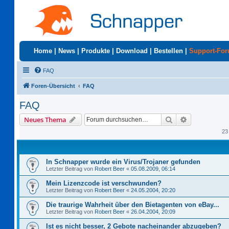
Home
|
News
|
Produkte
|
Download
|
Bestellen
|
Support-Fo
FAQ
Foren-Übersicht
FAQ
FAQ
Suche
Erweiterte S
Neues Thema
23
In Schnapper wurde ein Virus/Trojaner gefunden
Letzter Beitrag von
Robert Beer
«
05.08.2009, 06:14
Mein Lizenzcode ist verschwunden?
Letzter Beitrag von
Robert Beer
«
24.05.2004, 20:20
Die traurige Wahrheit über den Bietagenten von eBay...
Letzter Beitrag von
Robert Beer
«
26.04.2004, 20:09
Ist es nicht besser, 2 Gebote nacheinander abzugeben?