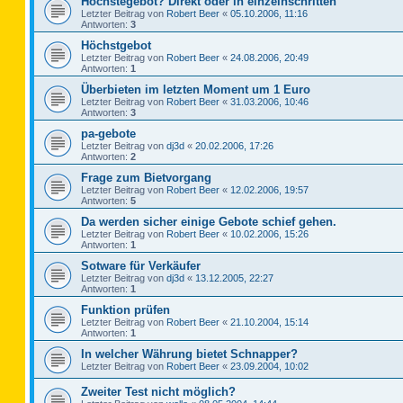
Höchstegebot? Direkt oder in einzelnschritten
Letzter Beitrag von
Robert Beer
«
05.10.2006, 11:16
Antworten:
3
Höchstgebot
Letzter Beitrag von
Robert Beer
«
24.08.2006, 20:49
Antworten:
1
Überbieten im letzten Moment um 1 Euro
Letzter Beitrag von
Robert Beer
«
31.03.2006, 10:46
Antworten:
3
pa-gebote
Letzter Beitrag von
dj3d
«
20.02.2006, 17:26
Antworten:
2
Frage zum Bietvorgang
Letzter Beitrag von
Robert Beer
«
12.02.2006, 19:57
Antworten:
5
Da werden sicher einige Gebote schief gehen.
Letzter Beitrag von
Robert Beer
«
10.02.2006, 15:26
Antworten:
1
Sotware für Verkäufer
Letzter Beitrag von
dj3d
«
13.12.2005, 22:27
Antworten:
1
Funktion prüfen
Letzter Beitrag von
Robert Beer
«
21.10.2004, 15:14
Antworten:
1
In welcher Währung bietet Schnapper?
Letzter Beitrag von
Robert Beer
«
23.09.2004, 10:02
Zweiter Test nicht möglich?