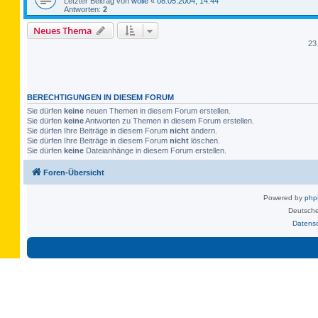
Letzter Beitrag von
wolle
«
08.05.2004, 14:44
Antworten:
2
Neues Thema
23
BERECHTIGUNGEN IN DIESEM FORUM
Sie dürfen
keine
neuen Themen in diesem Forum erstellen.
Sie dürfen
keine
Antworten zu Themen in diesem Forum erstellen.
Sie dürfen Ihre Beiträge in diesem Forum
nicht
ändern.
Sie dürfen Ihre Beiträge in diesem Forum
nicht
löschen.
Sie dürfen
keine
Dateianhänge in diesem Forum erstellen.
Foren-Übersicht
Powered by
ph
Deutsche
Datens