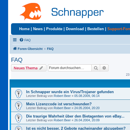
Home
|
News
|
Produkte
|
Download
|
Bestellen
|
Support-Fo
FAQ
Foren-Übersicht
FAQ
FAQ
Suche
Erweiterte S
Neues Thema
23
In Schnapper wurde ein Virus/Trojaner gefunden
Letzter Beitrag von
Robert Beer
«
05.08.2009, 06:14
Mein Lizenzcode ist verschwunden?
Letzter Beitrag von
Robert Beer
«
24.05.2004, 20:20
Die traurige Wahrheit über den Bietagenten von eBay...
Letzter Beitrag von
Robert Beer
«
26.04.2004, 20:09
Ist es nicht besser, 2 Gebote nacheinander abzugeben?