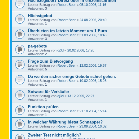
Höchstegebot? Direkt oder in einzelnschritten
Letzter Beitrag von
Robert Beer
«
05.10.2006, 11:16
Antworten:
3
Höchstgebot
Letzter Beitrag von
Robert Beer
«
24.08.2006, 20:49
Antworten:
1
Überbieten im letzten Moment um 1 Euro
Letzter Beitrag von
Robert Beer
«
31.03.2006, 10:46
Antworten:
3
pa-gebote
Letzter Beitrag von
dj3d
«
20.02.2006, 17:26
Antworten:
2
Frage zum Bietvorgang
Letzter Beitrag von
Robert Beer
«
12.02.2006, 19:57
Antworten:
5
Da werden sicher einige Gebote schief gehen.
Letzter Beitrag von
Robert Beer
«
10.02.2006, 15:26
Antworten:
1
Sotware für Verkäufer
Letzter Beitrag von
dj3d
«
13.12.2005, 22:27
Antworten:
1
Funktion prüfen
Letzter Beitrag von
Robert Beer
«
21.10.2004, 15:14
Antworten:
1
In welcher Währung bietet Schnapper?
Letzter Beitrag von
Robert Beer
«
23.09.2004, 10:02
Zweiter Test nicht möglich?