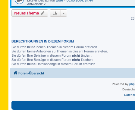
Letzter Beitrag von
wolle
«
08.05.2004, 14:44
Antworten:
2
Neues Thema
23
BERECHTIGUNGEN IN DIESEM FORUM
Sie dürfen
keine
neuen Themen in diesem Forum erstellen.
Sie dürfen
keine
Antworten zu Themen in diesem Forum erstellen.
Sie dürfen Ihre Beiträge in diesem Forum
nicht
ändern.
Sie dürfen Ihre Beiträge in diesem Forum
nicht
löschen.
Sie dürfen
keine
Dateianhänge in diesem Forum erstellen.
Foren-Übersicht
Powered by
ph
Deutsche
Datens