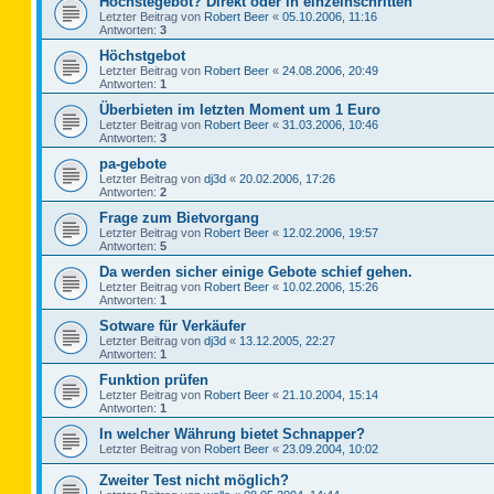
Höchstegebot? Direkt oder in einzelnschritten
Letzter Beitrag von
Robert Beer
«
05.10.2006, 11:16
Antworten:
3
Höchstgebot
Letzter Beitrag von
Robert Beer
«
24.08.2006, 20:49
Antworten:
1
Überbieten im letzten Moment um 1 Euro
Letzter Beitrag von
Robert Beer
«
31.03.2006, 10:46
Antworten:
3
pa-gebote
Letzter Beitrag von
dj3d
«
20.02.2006, 17:26
Antworten:
2
Frage zum Bietvorgang
Letzter Beitrag von
Robert Beer
«
12.02.2006, 19:57
Antworten:
5
Da werden sicher einige Gebote schief gehen.
Letzter Beitrag von
Robert Beer
«
10.02.2006, 15:26
Antworten:
1
Sotware für Verkäufer
Letzter Beitrag von
dj3d
«
13.12.2005, 22:27
Antworten:
1
Funktion prüfen
Letzter Beitrag von
Robert Beer
«
21.10.2004, 15:14
Antworten:
1
In welcher Währung bietet Schnapper?
Letzter Beitrag von
Robert Beer
«
23.09.2004, 10:02
Zweiter Test nicht möglich?