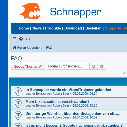
Home
|
News
|
Produkte
|
Download
|
Bestellen
|
Support-Fo
FAQ
Foren-Übersicht
FAQ
FAQ
Suche
Erweiterte S
Neues Thema
23
In Schnapper wurde ein Virus/Trojaner gefunden
Letzter Beitrag von
Robert Beer
«
05.08.2009, 06:14
Mein Lizenzcode ist verschwunden?
Letzter Beitrag von
Robert Beer
«
24.05.2004, 20:20
Die traurige Wahrheit über den Bietagenten von eBay...
Letzter Beitrag von
Robert Beer
«
26.04.2004, 20:09
Ist es nicht besser, 2 Gebote nacheinander abzugeben?