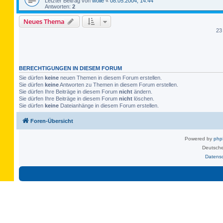
Letzter Beitrag von
wolle
«
08.05.2004, 14:44
Antworten:
2
Neues Thema
23
BERECHTIGUNGEN IN DIESEM FORUM
Sie dürfen
keine
neuen Themen in diesem Forum erstellen.
Sie dürfen
keine
Antworten zu Themen in diesem Forum erstellen.
Sie dürfen Ihre Beiträge in diesem Forum
nicht
ändern.
Sie dürfen Ihre Beiträge in diesem Forum
nicht
löschen.
Sie dürfen
keine
Dateianhänge in diesem Forum erstellen.
Foren-Übersicht
Powered by
ph
Deutsche
Datens