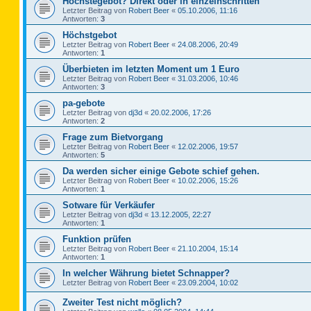
Höchstegebot? Direkt oder in einzelnschritten
Letzter Beitrag von
Robert Beer
«
05.10.2006, 11:16
Antworten:
3
Höchstgebot
Letzter Beitrag von
Robert Beer
«
24.08.2006, 20:49
Antworten:
1
Überbieten im letzten Moment um 1 Euro
Letzter Beitrag von
Robert Beer
«
31.03.2006, 10:46
Antworten:
3
pa-gebote
Letzter Beitrag von
dj3d
«
20.02.2006, 17:26
Antworten:
2
Frage zum Bietvorgang
Letzter Beitrag von
Robert Beer
«
12.02.2006, 19:57
Antworten:
5
Da werden sicher einige Gebote schief gehen.
Letzter Beitrag von
Robert Beer
«
10.02.2006, 15:26
Antworten:
1
Sotware für Verkäufer
Letzter Beitrag von
dj3d
«
13.12.2005, 22:27
Antworten:
1
Funktion prüfen
Letzter Beitrag von
Robert Beer
«
21.10.2004, 15:14
Antworten:
1
In welcher Währung bietet Schnapper?
Letzter Beitrag von
Robert Beer
«
23.09.2004, 10:02
Zweiter Test nicht möglich?