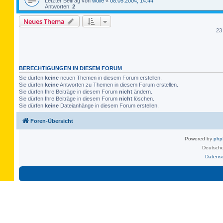
Letzter Beitrag von
wolle
«
08.05.2004, 14:44
Antworten:
2
Neues Thema
23
BERECHTIGUNGEN IN DIESEM FORUM
Sie dürfen
keine
neuen Themen in diesem Forum erstellen.
Sie dürfen
keine
Antworten zu Themen in diesem Forum erstellen.
Sie dürfen Ihre Beiträge in diesem Forum
nicht
ändern.
Sie dürfen Ihre Beiträge in diesem Forum
nicht
löschen.
Sie dürfen
keine
Dateianhänge in diesem Forum erstellen.
Foren-Übersicht
Powered by
ph
Deutsche
Datens