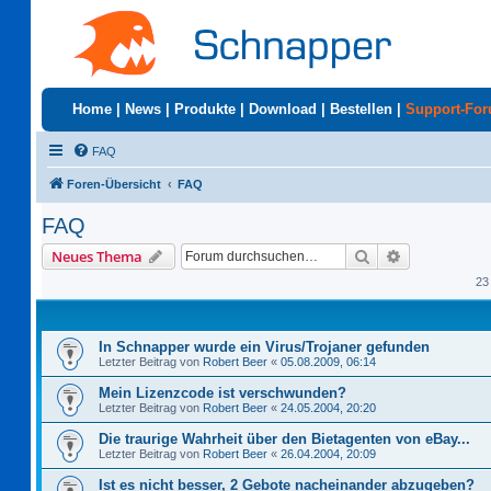
Home
|
News
|
Produkte
|
Download
|
Bestellen
|
Support-Fo
FAQ
Foren-Übersicht
FAQ
FAQ
Suche
Erweiterte S
Neues Thema
23
In Schnapper wurde ein Virus/Trojaner gefunden
Letzter Beitrag von
Robert Beer
«
05.08.2009, 06:14
Mein Lizenzcode ist verschwunden?
Letzter Beitrag von
Robert Beer
«
24.05.2004, 20:20
Die traurige Wahrheit über den Bietagenten von eBay...
Letzter Beitrag von
Robert Beer
«
26.04.2004, 20:09
Ist es nicht besser, 2 Gebote nacheinander abzugeben?