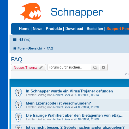
Home
|
News
|
Produkte
|
Download
|
Bestellen
|
Support-Fo
FAQ
Foren-Übersicht
FAQ
FAQ
Suche
Erweiterte S
Neues Thema
23
In Schnapper wurde ein Virus/Trojaner gefunden
Letzter Beitrag von
Robert Beer
«
05.08.2009, 06:14
Mein Lizenzcode ist verschwunden?
Letzter Beitrag von
Robert Beer
«
24.05.2004, 20:20
Die traurige Wahrheit über den Bietagenten von eBay...
Letzter Beitrag von
Robert Beer
«
26.04.2004, 20:09
Ist es nicht besser, 2 Gebote nacheinander abzugeben?