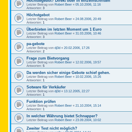
Höchstegebot? Direkt oder in einzelnschritten
Letzter Beitrag von
Robert Beer
«
05.10.2006, 11:16
Antworten:
3
Höchstgebot
Letzter Beitrag von
Robert Beer
«
24.08.2006, 20:49
Antworten:
1
Überbieten im letzten Moment um 1 Euro
Letzter Beitrag von
Robert Beer
«
31.03.2006, 10:46
Antworten:
3
pa-gebote
Letzter Beitrag von
dj3d
«
20.02.2006, 17:26
Antworten:
2
Frage zum Bietvorgang
Letzter Beitrag von
Robert Beer
«
12.02.2006, 19:57
Antworten:
5
Da werden sicher einige Gebote schief gehen.
Letzter Beitrag von
Robert Beer
«
10.02.2006, 15:26
Antworten:
1
Sotware für Verkäufer
Letzter Beitrag von
dj3d
«
13.12.2005, 22:27
Antworten:
1
Funktion prüfen
Letzter Beitrag von
Robert Beer
«
21.10.2004, 15:14
Antworten:
1
In welcher Währung bietet Schnapper?
Letzter Beitrag von
Robert Beer
«
23.09.2004, 10:02
Zweiter Test nicht möglich?