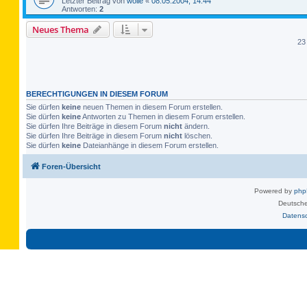
Letzter Beitrag von
wolle
«
08.05.2004, 14:44
Antworten:
2
Neues Thema
23
BERECHTIGUNGEN IN DIESEM FORUM
Sie dürfen
keine
neuen Themen in diesem Forum erstellen.
Sie dürfen
keine
Antworten zu Themen in diesem Forum erstellen.
Sie dürfen Ihre Beiträge in diesem Forum
nicht
ändern.
Sie dürfen Ihre Beiträge in diesem Forum
nicht
löschen.
Sie dürfen
keine
Dateianhänge in diesem Forum erstellen.
Foren-Übersicht
Powered by
ph
Deutsche
Datens