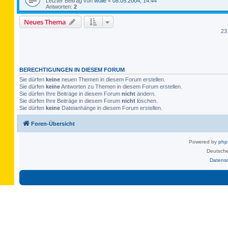
Letzter Beitrag von
wolle
«
08.05.2004, 14:44
Antworten:
2
Neues Thema
23
BERECHTIGUNGEN IN DIESEM FORUM
Sie dürfen
keine
neuen Themen in diesem Forum erstellen.
Sie dürfen
keine
Antworten zu Themen in diesem Forum erstellen.
Sie dürfen Ihre Beiträge in diesem Forum
nicht
ändern.
Sie dürfen Ihre Beiträge in diesem Forum
nicht
löschen.
Sie dürfen
keine
Dateianhänge in diesem Forum erstellen.
Foren-Übersicht
Powered by
ph
Deutsche
Datens