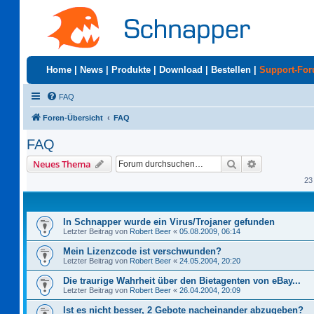
Home
|
News
|
Produkte
|
Download
|
Bestellen
|
Support-Fo
FAQ
Foren-Übersicht
FAQ
FAQ
Suche
Erweiterte S
Neues Thema
23
In Schnapper wurde ein Virus/Trojaner gefunden
Letzter Beitrag von
Robert Beer
«
05.08.2009, 06:14
Mein Lizenzcode ist verschwunden?
Letzter Beitrag von
Robert Beer
«
24.05.2004, 20:20
Die traurige Wahrheit über den Bietagenten von eBay...
Letzter Beitrag von
Robert Beer
«
26.04.2004, 20:09
Ist es nicht besser, 2 Gebote nacheinander abzugeben?