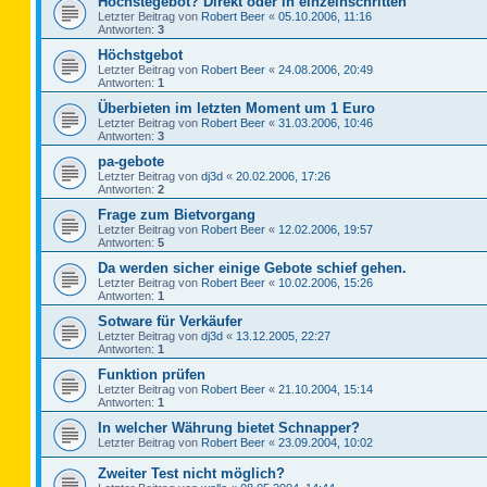
Höchstegebot? Direkt oder in einzelnschritten
Letzter Beitrag von
Robert Beer
«
05.10.2006, 11:16
Antworten:
3
Höchstgebot
Letzter Beitrag von
Robert Beer
«
24.08.2006, 20:49
Antworten:
1
Überbieten im letzten Moment um 1 Euro
Letzter Beitrag von
Robert Beer
«
31.03.2006, 10:46
Antworten:
3
pa-gebote
Letzter Beitrag von
dj3d
«
20.02.2006, 17:26
Antworten:
2
Frage zum Bietvorgang
Letzter Beitrag von
Robert Beer
«
12.02.2006, 19:57
Antworten:
5
Da werden sicher einige Gebote schief gehen.
Letzter Beitrag von
Robert Beer
«
10.02.2006, 15:26
Antworten:
1
Sotware für Verkäufer
Letzter Beitrag von
dj3d
«
13.12.2005, 22:27
Antworten:
1
Funktion prüfen
Letzter Beitrag von
Robert Beer
«
21.10.2004, 15:14
Antworten:
1
In welcher Währung bietet Schnapper?
Letzter Beitrag von
Robert Beer
«
23.09.2004, 10:02
Zweiter Test nicht möglich?