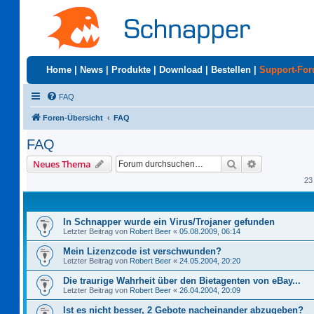
Home
|
News
|
Produkte
|
Download
|
Bestellen
|
Support-Fo
FAQ
Foren-Übersicht
FAQ
FAQ
Suche
Erweiterte S
Neues Thema
23
In Schnapper wurde ein Virus/Trojaner gefunden
Letzter Beitrag von
Robert Beer
«
05.08.2009, 06:14
Mein Lizenzcode ist verschwunden?
Letzter Beitrag von
Robert Beer
«
24.05.2004, 20:20
Die traurige Wahrheit über den Bietagenten von eBay...
Letzter Beitrag von
Robert Beer
«
26.04.2004, 20:09
Ist es nicht besser, 2 Gebote nacheinander abzugeben?