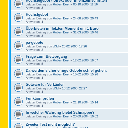
Höchstegebot? Direkt oder in einzelnschritten
Letzter Beitrag von
Robert Beer
«
05.10.2006, 11:16
Antworten:
3
Höchstgebot
Letzter Beitrag von
Robert Beer
«
24.08.2006, 20:49
Antworten:
1
Überbieten im letzten Moment um 1 Euro
Letzter Beitrag von
Robert Beer
«
31.03.2006, 10:46
Antworten:
3
pa-gebote
Letzter Beitrag von
dj3d
«
20.02.2006, 17:26
Antworten:
2
Frage zum Bietvorgang
Letzter Beitrag von
Robert Beer
«
12.02.2006, 19:57
Antworten:
5
Da werden sicher einige Gebote schief gehen.
Letzter Beitrag von
Robert Beer
«
10.02.2006, 15:26
Antworten:
1
Sotware für Verkäufer
Letzter Beitrag von
dj3d
«
13.12.2005, 22:27
Antworten:
1
Funktion prüfen
Letzter Beitrag von
Robert Beer
«
21.10.2004, 15:14
Antworten:
1
In welcher Währung bietet Schnapper?
Letzter Beitrag von
Robert Beer
«
23.09.2004, 10:02
Zweiter Test nicht möglich?