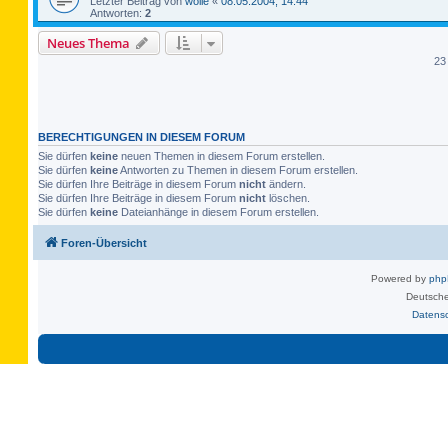
Letzter Beitrag von
wolle
«
08.05.2004, 14:44
Antworten:
2
Neues Thema
23
BERECHTIGUNGEN IN DIESEM FORUM
Sie dürfen
keine
neuen Themen in diesem Forum erstellen.
Sie dürfen
keine
Antworten zu Themen in diesem Forum erstellen.
Sie dürfen Ihre Beiträge in diesem Forum
nicht
ändern.
Sie dürfen Ihre Beiträge in diesem Forum
nicht
löschen.
Sie dürfen
keine
Dateianhänge in diesem Forum erstellen.
Foren-Übersicht
Powered by
ph
Deutsche
Datens