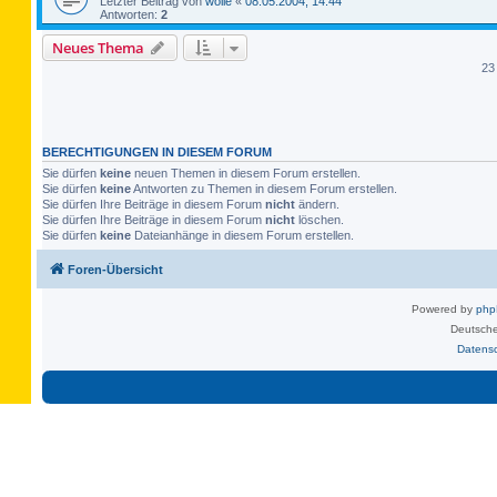
Letzter Beitrag von
wolle
«
08.05.2004, 14:44
Antworten:
2
Neues Thema
23
BERECHTIGUNGEN IN DIESEM FORUM
Sie dürfen
keine
neuen Themen in diesem Forum erstellen.
Sie dürfen
keine
Antworten zu Themen in diesem Forum erstellen.
Sie dürfen Ihre Beiträge in diesem Forum
nicht
ändern.
Sie dürfen Ihre Beiträge in diesem Forum
nicht
löschen.
Sie dürfen
keine
Dateianhänge in diesem Forum erstellen.
Foren-Übersicht
Powered by
ph
Deutsche
Datens