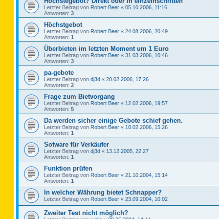
Höchstegebot? Direkt oder in einzelnschritten
Letzter Beitrag von
Robert Beer
«
05.10.2006, 11:16
Antworten:
3
Höchstgebot
Letzter Beitrag von
Robert Beer
«
24.08.2006, 20:49
Antworten:
1
Überbieten im letzten Moment um 1 Euro
Letzter Beitrag von
Robert Beer
«
31.03.2006, 10:46
Antworten:
3
pa-gebote
Letzter Beitrag von
dj3d
«
20.02.2006, 17:26
Antworten:
2
Frage zum Bietvorgang
Letzter Beitrag von
Robert Beer
«
12.02.2006, 19:57
Antworten:
5
Da werden sicher einige Gebote schief gehen.
Letzter Beitrag von
Robert Beer
«
10.02.2006, 15:26
Antworten:
1
Sotware für Verkäufer
Letzter Beitrag von
dj3d
«
13.12.2005, 22:27
Antworten:
1
Funktion prüfen
Letzter Beitrag von
Robert Beer
«
21.10.2004, 15:14
Antworten:
1
In welcher Währung bietet Schnapper?
Letzter Beitrag von
Robert Beer
«
23.09.2004, 10:02
Zweiter Test nicht möglich?