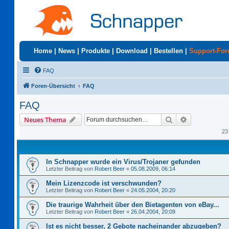
Home
|
News
|
Produkte
|
Download
|
Bestellen
|
Support-Fo
FAQ
Foren-Übersicht
FAQ
FAQ
Suche
Erweiterte S
Neues Thema
23
In Schnapper wurde ein Virus/Trojaner gefunden
Letzter Beitrag von
Robert Beer
«
05.08.2009, 06:14
Mein Lizenzcode ist verschwunden?
Letzter Beitrag von
Robert Beer
«
24.05.2004, 20:20
Die traurige Wahrheit über den Bietagenten von eBay...
Letzter Beitrag von
Robert Beer
«
26.04.2004, 20:09
Ist es nicht besser, 2 Gebote nacheinander abzugeben?