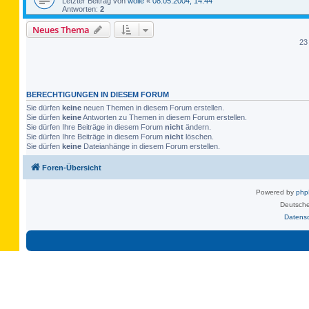
Letzter Beitrag von
wolle
«
08.05.2004, 14:44
Antworten:
2
Neues Thema
23
BERECHTIGUNGEN IN DIESEM FORUM
Sie dürfen
keine
neuen Themen in diesem Forum erstellen.
Sie dürfen
keine
Antworten zu Themen in diesem Forum erstellen.
Sie dürfen Ihre Beiträge in diesem Forum
nicht
ändern.
Sie dürfen Ihre Beiträge in diesem Forum
nicht
löschen.
Sie dürfen
keine
Dateianhänge in diesem Forum erstellen.
Foren-Übersicht
Powered by
ph
Deutsche
Datens