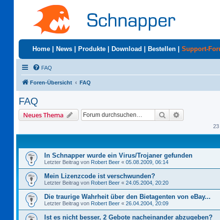
Home
|
News
|
Produkte
|
Download
|
Bestellen
|
Support-Fo
FAQ
Foren-Übersicht
FAQ
FAQ
Suche
Erweiterte S
Neues Thema
23
In Schnapper wurde ein Virus/Trojaner gefunden
Letzter Beitrag von
Robert Beer
«
05.08.2009, 06:14
Mein Lizenzcode ist verschwunden?
Letzter Beitrag von
Robert Beer
«
24.05.2004, 20:20
Die traurige Wahrheit über den Bietagenten von eBay...
Letzter Beitrag von
Robert Beer
«
26.04.2004, 20:09
Ist es nicht besser, 2 Gebote nacheinander abzugeben?