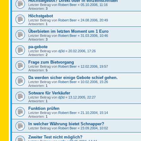
Höchstegebot? Direkt oder in einzelnschritten
Letzter Beitrag von
Robert Beer
«
05.10.2006, 11:16
Antworten:
3
Höchstgebot
Letzter Beitrag von
Robert Beer
«
24.08.2006, 20:49
Antworten:
1
Überbieten im letzten Moment um 1 Euro
Letzter Beitrag von
Robert Beer
«
31.03.2006, 10:46
Antworten:
3
pa-gebote
Letzter Beitrag von
dj3d
«
20.02.2006, 17:26
Antworten:
2
Frage zum Bietvorgang
Letzter Beitrag von
Robert Beer
«
12.02.2006, 19:57
Antworten:
5
Da werden sicher einige Gebote schief gehen.
Letzter Beitrag von
Robert Beer
«
10.02.2006, 15:26
Antworten:
1
Sotware für Verkäufer
Letzter Beitrag von
dj3d
«
13.12.2005, 22:27
Antworten:
1
Funktion prüfen
Letzter Beitrag von
Robert Beer
«
21.10.2004, 15:14
Antworten:
1
In welcher Währung bietet Schnapper?
Letzter Beitrag von
Robert Beer
«
23.09.2004, 10:02
Zweiter Test nicht möglich?