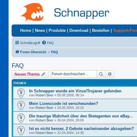
Home
|
News
|
Produkte
|
Download
|
Bestellen
|
Support-Fo
Schnellzugriff
FAQ
Foren-Übersicht
FAQ
FAQ
Suche
Erweiterte S
Neues Thema
THEMEN
In Schnapper wurde ein Virus/Trojaner gefunden
von
Robert Beer
»
05.08.2009, 06:14
Mein Lizenzcode ist verschwunden?
von
Robert Beer
»
24.05.2004, 20:20
Die traurige Wahrheit über den Bietagenten von eBay...
von
Robert Beer
»
26.04.2004, 20:09
Ist es nicht besser, 2 Gebote nacheinander abzugeben?
von
Robert Beer
»
22.04.2004, 14:36