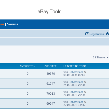
rum
|
Service
Registrieren
23 Themen • 
uche
ANTWORTEN
ZUGRIFFE
LETZTER BEITRAG
von
Robert Beer
0
49570
05.08.2009, 06:14
von
Robert Beer
0
61747
24.05.2004, 20:20
von
Robert Beer
0
70013
26.04.2004, 20:09
von
Robert Beer
0
69947
22.04.2004, 14:36