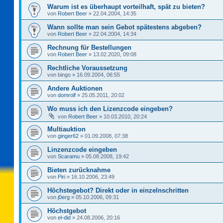
Warum ist es überhaupt vorteilhaft, spät zu bieten?
von
Robert Beer
»
22.04.2004, 14:35
Wann sollte man sein Gebot spätestens abgeben?
von
Robert Beer
»
22.04.2004, 14:34
Rechnung für Bestellungen
von
Robert Beer
»
13.02.2020, 09:08
Rechtliche Voraussetzung
von
bingo
»
16.09.2004, 06:55
Andere Auktionen
von
domrolf
»
25.05.2011, 20:02
Wo muss ich den Lizenzcode eingeben?
von
Robert Beer
»
10.03.2010, 20:24
Multiauktion
von
ginger62
»
01.09.2008, 07:38
Linzenzcode eingeben
von
Scaramu
»
05.08.2008, 19:42
Bieten zurücknahme
von
Piri
»
16.10.2006, 23:49
Höchstegebot? Direkt oder in einzelnschritten
von
j0erg
»
05.10.2006, 09:31
Höchstgebot
von
el-did
»
24.08.2006, 20:16