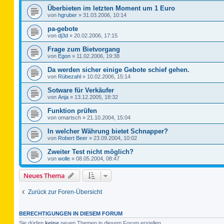
Überbieten im letzten Moment um 1 Euro
von
hgruber
»
31.03.2006, 10:14
pa-gebote
von
dj3d
»
20.02.2006, 17:15
Frage zum Bietvorgang
von
Egon
»
11.02.2006, 19:38
Da werden sicher einige Gebote schief gehen.
von
Rübezahl
»
10.02.2006, 15:14
Sotware für Verkäufer
von
Anja
»
13.12.2005, 18:32
Funktion prüfen
von
omartsch
»
21.10.2004, 15:04
In welcher Währung bietet Schnapper?
von
Robert Beer
»
23.09.2004, 10:02
Zweiter Test nicht möglich?
von
wolle
»
08.05.2004, 08:47
Neues Thema
Zurück zur Foren-Übersicht
BERECHTIGUNGEN IN DIESEM FORUM
Sie dürfen
keine
neuen Themen in diesem Forum erstellen.