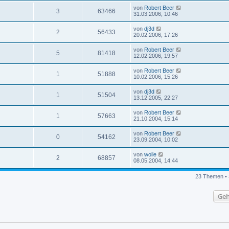
von
Robert Beer
3
63466
31.03.2006, 10:46
von
dj3d
2
56433
20.02.2006, 17:26
von
Robert Beer
5
81418
12.02.2006, 19:57
von
Robert Beer
1
51888
10.02.2006, 15:26
von
dj3d
1
51504
13.12.2005, 22:27
von
Robert Beer
1
57663
21.10.2004, 15:14
von
Robert Beer
0
54162
23.09.2004, 10:02
von
wolle
2
68857
08.05.2004, 14:44
23 Themen • 
Geh