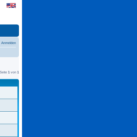
Anmelden
Seite
1
von
1