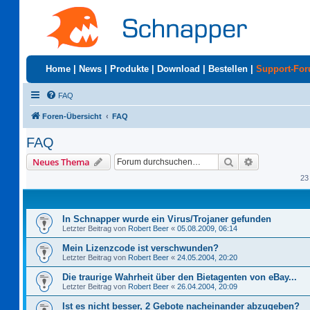
Home
|
News
|
Produkte
|
Download
|
Bestellen
|
Support-Fo
FAQ
Foren-Übersicht
FAQ
FAQ
Suche
Erweiterte S
Neues Thema
23
In Schnapper wurde ein Virus/Trojaner gefunden
Letzter Beitrag von
Robert Beer
«
05.08.2009, 06:14
Mein Lizenzcode ist verschwunden?
Letzter Beitrag von
Robert Beer
«
24.05.2004, 20:20
Die traurige Wahrheit über den Bietagenten von eBay...
Letzter Beitrag von
Robert Beer
«
26.04.2004, 20:09
Ist es nicht besser, 2 Gebote nacheinander abzugeben?