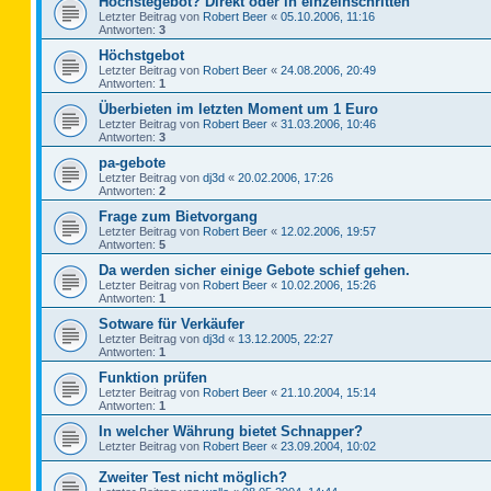
Höchstegebot? Direkt oder in einzelnschritten
Letzter Beitrag von
Robert Beer
«
05.10.2006, 11:16
Antworten:
3
Höchstgebot
Letzter Beitrag von
Robert Beer
«
24.08.2006, 20:49
Antworten:
1
Überbieten im letzten Moment um 1 Euro
Letzter Beitrag von
Robert Beer
«
31.03.2006, 10:46
Antworten:
3
pa-gebote
Letzter Beitrag von
dj3d
«
20.02.2006, 17:26
Antworten:
2
Frage zum Bietvorgang
Letzter Beitrag von
Robert Beer
«
12.02.2006, 19:57
Antworten:
5
Da werden sicher einige Gebote schief gehen.
Letzter Beitrag von
Robert Beer
«
10.02.2006, 15:26
Antworten:
1
Sotware für Verkäufer
Letzter Beitrag von
dj3d
«
13.12.2005, 22:27
Antworten:
1
Funktion prüfen
Letzter Beitrag von
Robert Beer
«
21.10.2004, 15:14
Antworten:
1
In welcher Währung bietet Schnapper?
Letzter Beitrag von
Robert Beer
«
23.09.2004, 10:02
Zweiter Test nicht möglich?