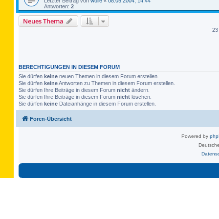
Letzter Beitrag von
wolle
«
08.05.2004, 14:44
Antworten:
2
Neues Thema
23
BERECHTIGUNGEN IN DIESEM FORUM
Sie dürfen
keine
neuen Themen in diesem Forum erstellen.
Sie dürfen
keine
Antworten zu Themen in diesem Forum erstellen.
Sie dürfen Ihre Beiträge in diesem Forum
nicht
ändern.
Sie dürfen Ihre Beiträge in diesem Forum
nicht
löschen.
Sie dürfen
keine
Dateianhänge in diesem Forum erstellen.
Foren-Übersicht
Powered by
ph
Deutsche
Datens