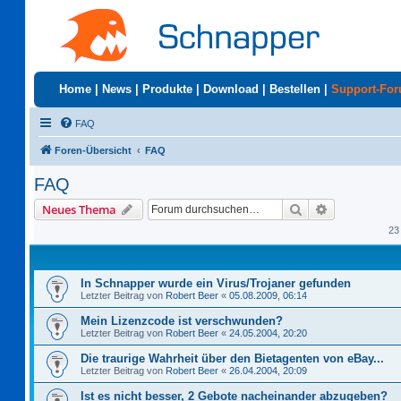
Home
|
News
|
Produkte
|
Download
|
Bestellen
|
Support-Fo
FAQ
Foren-Übersicht
FAQ
FAQ
Suche
Erweiterte S
Neues Thema
23
In Schnapper wurde ein Virus/Trojaner gefunden
Letzter Beitrag von
Robert Beer
«
05.08.2009, 06:14
Mein Lizenzcode ist verschwunden?
Letzter Beitrag von
Robert Beer
«
24.05.2004, 20:20
Die traurige Wahrheit über den Bietagenten von eBay...
Letzter Beitrag von
Robert Beer
«
26.04.2004, 20:09
Ist es nicht besser, 2 Gebote nacheinander abzugeben?