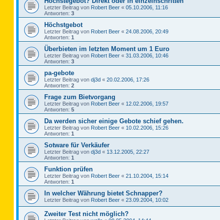
Höchstegebot? Direkt oder in einzelnschritten
Letzter Beitrag von
Robert Beer
«
05.10.2006, 11:16
Antworten:
3
Höchstgebot
Letzter Beitrag von
Robert Beer
«
24.08.2006, 20:49
Antworten:
1
Überbieten im letzten Moment um 1 Euro
Letzter Beitrag von
Robert Beer
«
31.03.2006, 10:46
Antworten:
3
pa-gebote
Letzter Beitrag von
dj3d
«
20.02.2006, 17:26
Antworten:
2
Frage zum Bietvorgang
Letzter Beitrag von
Robert Beer
«
12.02.2006, 19:57
Antworten:
5
Da werden sicher einige Gebote schief gehen.
Letzter Beitrag von
Robert Beer
«
10.02.2006, 15:26
Antworten:
1
Sotware für Verkäufer
Letzter Beitrag von
dj3d
«
13.12.2005, 22:27
Antworten:
1
Funktion prüfen
Letzter Beitrag von
Robert Beer
«
21.10.2004, 15:14
Antworten:
1
In welcher Währung bietet Schnapper?
Letzter Beitrag von
Robert Beer
«
23.09.2004, 10:02
Zweiter Test nicht möglich?