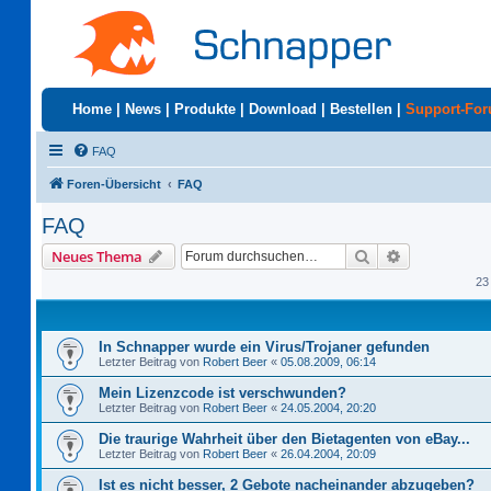
Home
|
News
|
Produkte
|
Download
|
Bestellen
|
Support-Fo
FAQ
Foren-Übersicht
FAQ
FAQ
Suche
Erweiterte S
Neues Thema
23
In Schnapper wurde ein Virus/Trojaner gefunden
Letzter Beitrag von
Robert Beer
«
05.08.2009, 06:14
Mein Lizenzcode ist verschwunden?
Letzter Beitrag von
Robert Beer
«
24.05.2004, 20:20
Die traurige Wahrheit über den Bietagenten von eBay...
Letzter Beitrag von
Robert Beer
«
26.04.2004, 20:09
Ist es nicht besser, 2 Gebote nacheinander abzugeben?