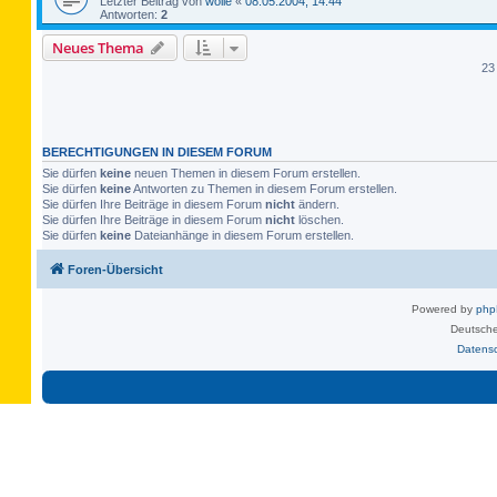
Letzter Beitrag von
wolle
«
08.05.2004, 14:44
Antworten:
2
Neues Thema
23
BERECHTIGUNGEN IN DIESEM FORUM
Sie dürfen
keine
neuen Themen in diesem Forum erstellen.
Sie dürfen
keine
Antworten zu Themen in diesem Forum erstellen.
Sie dürfen Ihre Beiträge in diesem Forum
nicht
ändern.
Sie dürfen Ihre Beiträge in diesem Forum
nicht
löschen.
Sie dürfen
keine
Dateianhänge in diesem Forum erstellen.
Foren-Übersicht
Powered by
ph
Deutsche
Datens