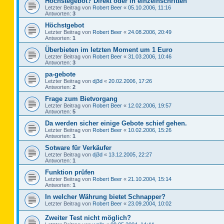
Höchstegebot? Direkt oder in einzelnschritten
Letzter Beitrag von
Robert Beer
«
05.10.2006, 11:16
Antworten:
3
Höchstgebot
Letzter Beitrag von
Robert Beer
«
24.08.2006, 20:49
Antworten:
1
Überbieten im letzten Moment um 1 Euro
Letzter Beitrag von
Robert Beer
«
31.03.2006, 10:46
Antworten:
3
pa-gebote
Letzter Beitrag von
dj3d
«
20.02.2006, 17:26
Antworten:
2
Frage zum Bietvorgang
Letzter Beitrag von
Robert Beer
«
12.02.2006, 19:57
Antworten:
5
Da werden sicher einige Gebote schief gehen.
Letzter Beitrag von
Robert Beer
«
10.02.2006, 15:26
Antworten:
1
Sotware für Verkäufer
Letzter Beitrag von
dj3d
«
13.12.2005, 22:27
Antworten:
1
Funktion prüfen
Letzter Beitrag von
Robert Beer
«
21.10.2004, 15:14
Antworten:
1
In welcher Währung bietet Schnapper?
Letzter Beitrag von
Robert Beer
«
23.09.2004, 10:02
Zweiter Test nicht möglich?