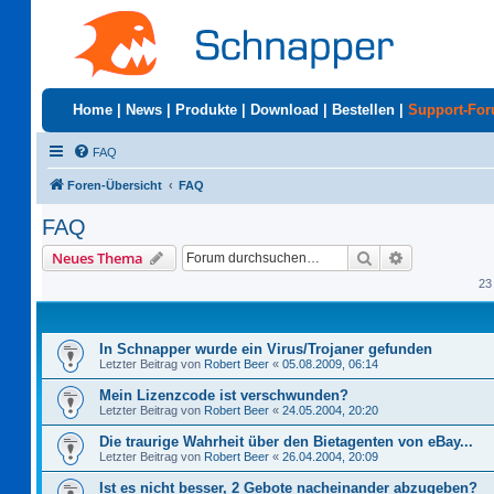
Home
|
News
|
Produkte
|
Download
|
Bestellen
|
Support-Fo
FAQ
Foren-Übersicht
FAQ
FAQ
Suche
Erweiterte S
Neues Thema
23
In Schnapper wurde ein Virus/Trojaner gefunden
Letzter Beitrag von
Robert Beer
«
05.08.2009, 06:14
Mein Lizenzcode ist verschwunden?
Letzter Beitrag von
Robert Beer
«
24.05.2004, 20:20
Die traurige Wahrheit über den Bietagenten von eBay...
Letzter Beitrag von
Robert Beer
«
26.04.2004, 20:09
Ist es nicht besser, 2 Gebote nacheinander abzugeben?