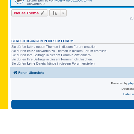
Letzter Beitrag von
wolle
«
08.05.2004, 14:44
Antworten:
2
Neues Thema
23
BERECHTIGUNGEN IN DIESEM FORUM
Sie dürfen
keine
neuen Themen in diesem Forum erstellen.
Sie dürfen
keine
Antworten zu Themen in diesem Forum erstellen.
Sie dürfen Ihre Beiträge in diesem Forum
nicht
ändern.
Sie dürfen Ihre Beiträge in diesem Forum
nicht
löschen.
Sie dürfen
keine
Dateianhänge in diesem Forum erstellen.
Foren-Übersicht
Powered by
ph
Deutsche
Datens