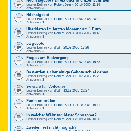
Höchstegebot? Direkt oder in einzelnschritten
Letzter Beitrag von
Robert Beer
«
05.10.2006, 11:16
Antworten:
3
Höchstgebot
Letzter Beitrag von
Robert Beer
«
24.08.2006, 20:49
Antworten:
1
Überbieten im letzten Moment um 1 Euro
Letzter Beitrag von
Robert Beer
«
31.03.2006, 10:46
Antworten:
3
pa-gebote
Letzter Beitrag von
dj3d
«
20.02.2006, 17:26
Antworten:
2
Frage zum Bietvorgang
Letzter Beitrag von
Robert Beer
«
12.02.2006, 19:57
Antworten:
5
Da werden sicher einige Gebote schief gehen.
Letzter Beitrag von
Robert Beer
«
10.02.2006, 15:26
Antworten:
1
Sotware für Verkäufer
Letzter Beitrag von
dj3d
«
13.12.2005, 22:27
Antworten:
1
Funktion prüfen
Letzter Beitrag von
Robert Beer
«
21.10.2004, 15:14
Antworten:
1
In welcher Währung bietet Schnapper?
Letzter Beitrag von
Robert Beer
«
23.09.2004, 10:02
Zweiter Test nicht möglich?