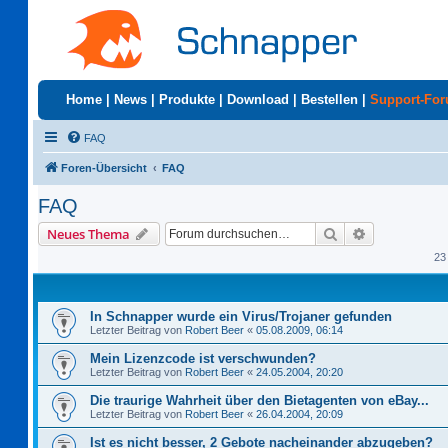
Home
|
News
|
Produkte
|
Download
|
Bestellen
|
Support-Fo
FAQ
Foren-Übersicht
FAQ
FAQ
Suche
Erweiterte S
Neues Thema
23
In Schnapper wurde ein Virus/Trojaner gefunden
Letzter Beitrag von
Robert Beer
«
05.08.2009, 06:14
Mein Lizenzcode ist verschwunden?
Letzter Beitrag von
Robert Beer
«
24.05.2004, 20:20
Die traurige Wahrheit über den Bietagenten von eBay...
Letzter Beitrag von
Robert Beer
«
26.04.2004, 20:09
Ist es nicht besser, 2 Gebote nacheinander abzugeben?