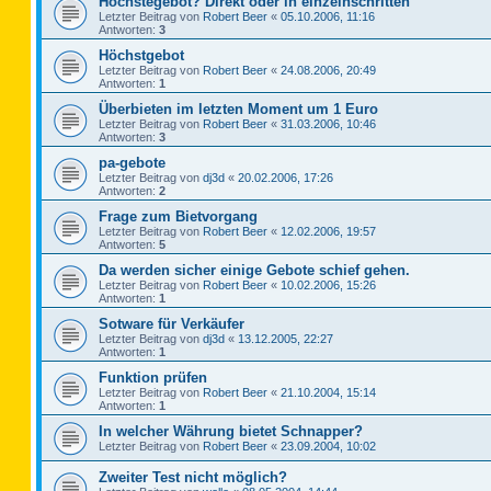
Höchstegebot? Direkt oder in einzelnschritten
Letzter Beitrag von
Robert Beer
«
05.10.2006, 11:16
Antworten:
3
Höchstgebot
Letzter Beitrag von
Robert Beer
«
24.08.2006, 20:49
Antworten:
1
Überbieten im letzten Moment um 1 Euro
Letzter Beitrag von
Robert Beer
«
31.03.2006, 10:46
Antworten:
3
pa-gebote
Letzter Beitrag von
dj3d
«
20.02.2006, 17:26
Antworten:
2
Frage zum Bietvorgang
Letzter Beitrag von
Robert Beer
«
12.02.2006, 19:57
Antworten:
5
Da werden sicher einige Gebote schief gehen.
Letzter Beitrag von
Robert Beer
«
10.02.2006, 15:26
Antworten:
1
Sotware für Verkäufer
Letzter Beitrag von
dj3d
«
13.12.2005, 22:27
Antworten:
1
Funktion prüfen
Letzter Beitrag von
Robert Beer
«
21.10.2004, 15:14
Antworten:
1
In welcher Währung bietet Schnapper?
Letzter Beitrag von
Robert Beer
«
23.09.2004, 10:02
Zweiter Test nicht möglich?