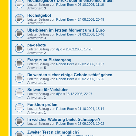
Höchstegebot? Direkt oder in einzelnschritten
Letzter Beitrag von
Robert Beer
«
05.10.2006, 11:16
Antworten:
3
Höchstgebot
Letzter Beitrag von
Robert Beer
«
24.08.2006, 20:49
Antworten:
1
Überbieten im letzten Moment um 1 Euro
Letzter Beitrag von
Robert Beer
«
31.03.2006, 10:46
Antworten:
3
pa-gebote
Letzter Beitrag von
dj3d
«
20.02.2006, 17:26
Antworten:
2
Frage zum Bietvorgang
Letzter Beitrag von
Robert Beer
«
12.02.2006, 19:57
Antworten:
5
Da werden sicher einige Gebote schief gehen.
Letzter Beitrag von
Robert Beer
«
10.02.2006, 15:26
Antworten:
1
Sotware für Verkäufer
Letzter Beitrag von
dj3d
«
13.12.2005, 22:27
Antworten:
1
Funktion prüfen
Letzter Beitrag von
Robert Beer
«
21.10.2004, 15:14
Antworten:
1
In welcher Währung bietet Schnapper?
Letzter Beitrag von
Robert Beer
«
23.09.2004, 10:02
Zweiter Test nicht möglich?