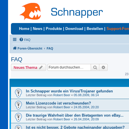
Home
|
News
|
Produkte
|
Download
|
Bestellen
|
Support-Fo
FAQ
Foren-Übersicht
FAQ
FAQ
Suche
Erweiterte S
Neues Thema
23
In Schnapper wurde ein Virus/Trojaner gefunden
Letzter Beitrag von
Robert Beer
«
05.08.2009, 06:14
Mein Lizenzcode ist verschwunden?
Letzter Beitrag von
Robert Beer
«
24.05.2004, 20:20
Die traurige Wahrheit über den Bietagenten von eBay...
Letzter Beitrag von
Robert Beer
«
26.04.2004, 20:09
Ist es nicht besser, 2 Gebote nacheinander abzugeben?