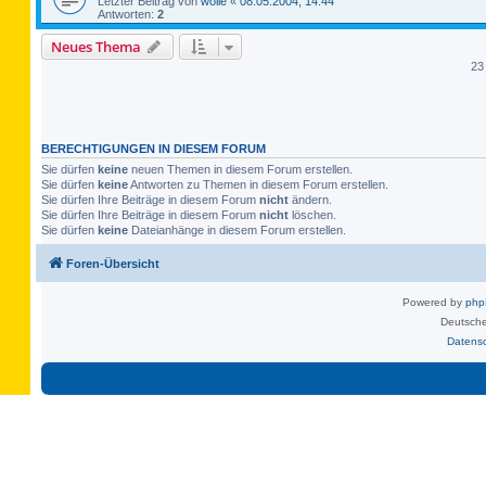
Letzter Beitrag von
wolle
«
08.05.2004, 14:44
Antworten:
2
Neues Thema
23
BERECHTIGUNGEN IN DIESEM FORUM
Sie dürfen
keine
neuen Themen in diesem Forum erstellen.
Sie dürfen
keine
Antworten zu Themen in diesem Forum erstellen.
Sie dürfen Ihre Beiträge in diesem Forum
nicht
ändern.
Sie dürfen Ihre Beiträge in diesem Forum
nicht
löschen.
Sie dürfen
keine
Dateianhänge in diesem Forum erstellen.
Foren-Übersicht
Powered by
ph
Deutsche
Datens