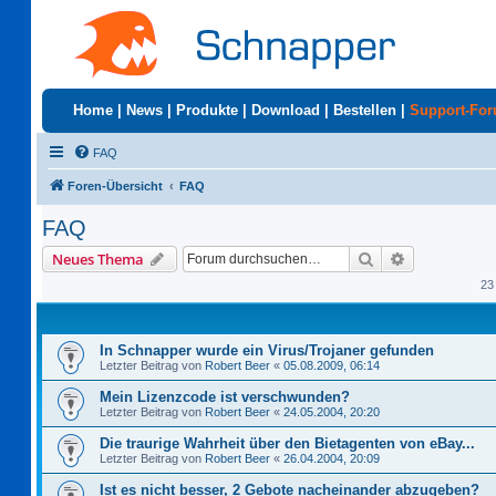
Home
|
News
|
Produkte
|
Download
|
Bestellen
|
Support-Fo
FAQ
Foren-Übersicht
FAQ
FAQ
Suche
Erweiterte S
Neues Thema
23
In Schnapper wurde ein Virus/Trojaner gefunden
Letzter Beitrag von
Robert Beer
«
05.08.2009, 06:14
Mein Lizenzcode ist verschwunden?
Letzter Beitrag von
Robert Beer
«
24.05.2004, 20:20
Die traurige Wahrheit über den Bietagenten von eBay...
Letzter Beitrag von
Robert Beer
«
26.04.2004, 20:09
Ist es nicht besser, 2 Gebote nacheinander abzugeben?