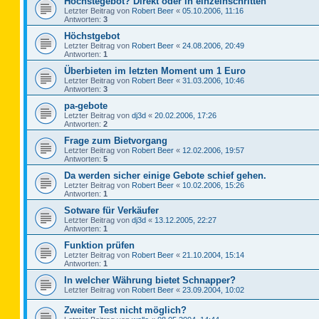
Höchstegebot? Direkt oder in einzelnschritten
Letzter Beitrag von
Robert Beer
«
05.10.2006, 11:16
Antworten:
3
Höchstgebot
Letzter Beitrag von
Robert Beer
«
24.08.2006, 20:49
Antworten:
1
Überbieten im letzten Moment um 1 Euro
Letzter Beitrag von
Robert Beer
«
31.03.2006, 10:46
Antworten:
3
pa-gebote
Letzter Beitrag von
dj3d
«
20.02.2006, 17:26
Antworten:
2
Frage zum Bietvorgang
Letzter Beitrag von
Robert Beer
«
12.02.2006, 19:57
Antworten:
5
Da werden sicher einige Gebote schief gehen.
Letzter Beitrag von
Robert Beer
«
10.02.2006, 15:26
Antworten:
1
Sotware für Verkäufer
Letzter Beitrag von
dj3d
«
13.12.2005, 22:27
Antworten:
1
Funktion prüfen
Letzter Beitrag von
Robert Beer
«
21.10.2004, 15:14
Antworten:
1
In welcher Währung bietet Schnapper?
Letzter Beitrag von
Robert Beer
«
23.09.2004, 10:02
Zweiter Test nicht möglich?