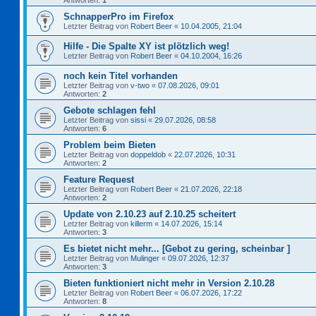
Antworten:
1
SchnapperPro im Firefox
Letzter Beitrag von
Robert Beer
«
10.04.2005, 21:04
Hilfe - Die Spalte XY ist plötzlich weg!
Letzter Beitrag von
Robert Beer
«
04.10.2004, 16:26
noch kein Titel vorhanden
Letzter Beitrag von
v-two
«
07.08.2026, 09:01
Antworten:
2
Gebote schlagen fehl
Letzter Beitrag von
sissi
«
29.07.2026, 08:58
Antworten:
6
Problem beim Bieten
Letzter Beitrag von
doppeldob
«
22.07.2026, 10:31
Antworten:
2
Feature Request
Letzter Beitrag von
Robert Beer
«
21.07.2026, 22:18
Antworten:
2
Update von 2.10.23 auf 2.10.25 scheitert
Letzter Beitrag von
killerm
«
14.07.2026, 15:14
Antworten:
3
Es bietet nicht mehr... [Gebot zu gering, scheinbar ]
Letzter Beitrag von
Mulinger
«
09.07.2026, 12:37
Antworten:
3
Bieten funktioniert nicht mehr in Version 2.10.28
Letzter Beitrag von
Robert Beer
«
06.07.2026, 17:22
Antworten:
8