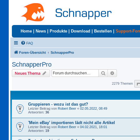
Home
|
News
|
Produkte
|
Download
|
Bestellen
|
Support-Fo
FAQ
Foren-Übersicht
SchnapperPro
SchnapperPro
Suche
Erweiterte S
Neues Thema
2279 Themen
Gruppieren - wozu ist das gut?
Letzter Beitrag von
Robert Beer
«
02.05.2022, 08:49
Antworten:
36
'Mein eBay' importieren lädt nicht alle Artikel
Letzter Beitrag von
Robert Beer
«
04.02.2021, 18:01
Antworten:
19