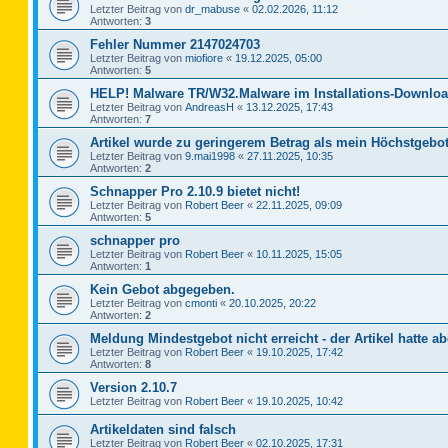
Letzter Beitrag von
dr_mabuse
«
02.02.2026, 11:12
Antworten:
3
Fehler Nummer 2147024703
Letzter Beitrag von
miofiore
«
19.12.2025, 05:00
Antworten:
5
HELP! Malware TR/W32.Malware im Installations-Downloa
Letzter Beitrag von
AndreasH
«
13.12.2025, 17:43
Antworten:
7
Artikel wurde zu geringerem Betrag als mein Höchstgebot
Letzter Beitrag von
9.mai1998
«
27.11.2025, 10:35
Antworten:
2
Schnapper Pro 2.10.9 bietet nicht!
Letzter Beitrag von
Robert Beer
«
22.11.2025, 09:09
Antworten:
5
schnapper pro
Letzter Beitrag von
Robert Beer
«
10.11.2025, 15:05
Antworten:
1
Kein Gebot abgegeben.
Letzter Beitrag von
cmonti
«
20.10.2025, 20:22
Antworten:
2
Meldung Mindestgebot nicht erreicht - der Artikel hatte ab
Letzter Beitrag von
Robert Beer
«
19.10.2025, 17:42
Antworten:
8
Version 2.10.7
Letzter Beitrag von
Robert Beer
«
19.10.2025, 10:42
Artikeldaten sind falsch
Letzter Beitrag von
Robert Beer
«
02.10.2025, 17:31