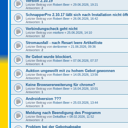
Version 2.10.19
Letzter Beitrag von
Robert Beer
«
29.06.2026, 19:21
Antworten:
2
SchnapperPro 2.10.17 läßt sich nach Installation nicht öf
Letzter Beitrag von
Robert Beer
«
26.06.2026, 16:42
Antworten:
1
Verbindungscheck geht nicht
Letzter Beitrag von
miofiore
«
25.06.2026, 14:10
Antworten:
12
Stromausfall - nach Resart leere Artikelliste
Letzter Beitrag von
derilzemer
«
21.06.2026, 09:36
Antworten:
2
Ihr Gebot wurde blockiert.
Letzter Beitrag von
Robert Beer
«
07.06.2026, 07:37
Antworten:
4
Auktion ungewollt mit zu hohem Gebot gewonnen
Letzter Beitrag von
Robert Beer
«
14.05.2026, 13:56
Antworten:
5
Keine Browsererweiterung für chrome?
Letzter Beitrag von
Robert Beer
«
16.04.2026, 10:01
Antworten:
1
Androidversion ???
Letzter Beitrag von
Robert Beer
«
25.03.2026, 13:44
Antworten:
3
Meldung nach Beendigung des Programm
Letzter Beitrag von
DeltaBlue
«
08.02.2026, 11:52
Antworten:
2
Problem bei der Gebotsabgabe