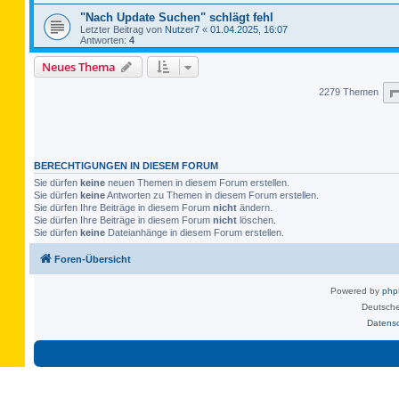
"Nach Update Suchen" schlägt fehl
Letzter Beitrag von
Nutzer7
«
01.04.2025, 16:07
Antworten:
4
Neues Thema
2279 Themen
BERECHTIGUNGEN IN DIESEM FORUM
Sie dürfen
keine
neuen Themen in diesem Forum erstellen.
Sie dürfen
keine
Antworten zu Themen in diesem Forum erstellen.
Sie dürfen Ihre Beiträge in diesem Forum
nicht
ändern.
Sie dürfen Ihre Beiträge in diesem Forum
nicht
löschen.
Sie dürfen
keine
Dateianhänge in diesem Forum erstellen.
Foren-Übersicht
Powered by
ph
Deutsche
Datens