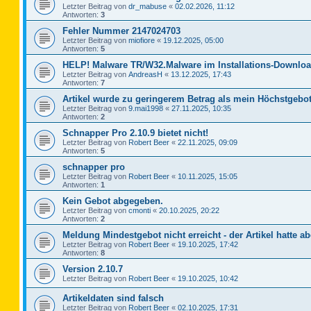
Letzter Beitrag von
dr_mabuse
«
02.02.2026, 11:12
Antworten:
3
Fehler Nummer 2147024703
Letzter Beitrag von
miofiore
«
19.12.2025, 05:00
Antworten:
5
HELP! Malware TR/W32.Malware im Installations-Downloa
Letzter Beitrag von
AndreasH
«
13.12.2025, 17:43
Antworten:
7
Artikel wurde zu geringerem Betrag als mein Höchstgebot
Letzter Beitrag von
9.mai1998
«
27.11.2025, 10:35
Antworten:
2
Schnapper Pro 2.10.9 bietet nicht!
Letzter Beitrag von
Robert Beer
«
22.11.2025, 09:09
Antworten:
5
schnapper pro
Letzter Beitrag von
Robert Beer
«
10.11.2025, 15:05
Antworten:
1
Kein Gebot abgegeben.
Letzter Beitrag von
cmonti
«
20.10.2025, 20:22
Antworten:
2
Meldung Mindestgebot nicht erreicht - der Artikel hatte ab
Letzter Beitrag von
Robert Beer
«
19.10.2025, 17:42
Antworten:
8
Version 2.10.7
Letzter Beitrag von
Robert Beer
«
19.10.2025, 10:42
Artikeldaten sind falsch
Letzter Beitrag von
Robert Beer
«
02.10.2025, 17:31