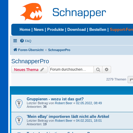
Home
|
News
|
Produkte
|
Download
|
Bestellen
|
Support-Fo
FAQ
Foren-Übersicht
SchnapperPro
SchnapperPro
Suche
Erweiterte S
Neues Thema
2279 Themen
Gruppieren - wozu ist das gut?
Letzter Beitrag von
Robert Beer
«
02.05.2022, 08:49
Antworten:
36
'Mein eBay' importieren lädt nicht alle Artikel
Letzter Beitrag von
Robert Beer
«
04.02.2021, 18:01
Antworten:
19