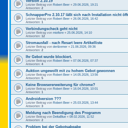
Version 2.10.19
Letzter Beitrag von
Robert Beer
«
29.06.2026, 19:21
Antworten:
2
SchnapperPro 2.10.17 läßt sich nach Installation nicht öf
Letzter Beitrag von
Robert Beer
«
26.06.2026, 16:42
Antworten:
1
Verbindungscheck geht nicht
Letzter Beitrag von
miofiore
«
25.06.2026, 14:10
Antworten:
12
Stromausfall - nach Resart leere Artikelliste
Letzter Beitrag von
derilzemer
«
21.06.2026, 09:36
Antworten:
2
Ihr Gebot wurde blockiert.
Letzter Beitrag von
Robert Beer
«
07.06.2026, 07:37
Antworten:
4
Auktion ungewollt mit zu hohem Gebot gewonnen
Letzter Beitrag von
Robert Beer
«
14.05.2026, 13:56
Antworten:
5
Keine Browsererweiterung für chrome?
Letzter Beitrag von
Robert Beer
«
16.04.2026, 10:01
Antworten:
1
Androidversion ???
Letzter Beitrag von
Robert Beer
«
25.03.2026, 13:44
Antworten:
3
Meldung nach Beendigung des Programm
Letzter Beitrag von
DeltaBlue
«
08.02.2026, 11:52
Antworten:
2
Problem bei der Gebotsabgabe