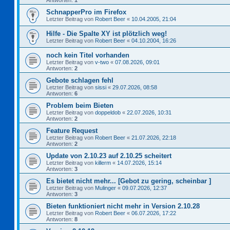
Antworten:
1
SchnapperPro im Firefox
Letzter Beitrag von
Robert Beer
«
10.04.2005, 21:04
Hilfe - Die Spalte XY ist plötzlich weg!
Letzter Beitrag von
Robert Beer
«
04.10.2004, 16:26
noch kein Titel vorhanden
Letzter Beitrag von
v-two
«
07.08.2026, 09:01
Antworten:
2
Gebote schlagen fehl
Letzter Beitrag von
sissi
«
29.07.2026, 08:58
Antworten:
6
Problem beim Bieten
Letzter Beitrag von
doppeldob
«
22.07.2026, 10:31
Antworten:
2
Feature Request
Letzter Beitrag von
Robert Beer
«
21.07.2026, 22:18
Antworten:
2
Update von 2.10.23 auf 2.10.25 scheitert
Letzter Beitrag von
killerm
«
14.07.2026, 15:14
Antworten:
3
Es bietet nicht mehr... [Gebot zu gering, scheinbar ]
Letzter Beitrag von
Mulinger
«
09.07.2026, 12:37
Antworten:
3
Bieten funktioniert nicht mehr in Version 2.10.28
Letzter Beitrag von
Robert Beer
«
06.07.2026, 17:22
Antworten:
8