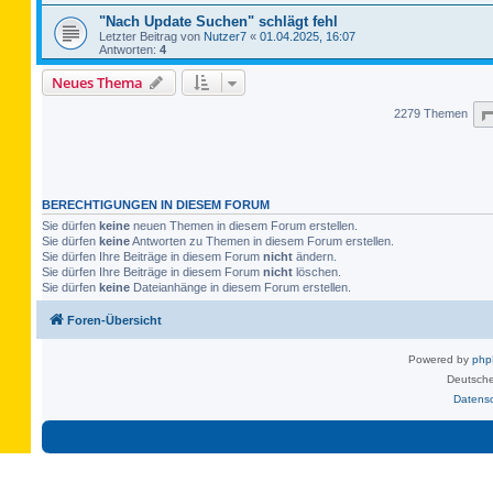
"Nach Update Suchen" schlägt fehl
Letzter Beitrag von
Nutzer7
«
01.04.2025, 16:07
Antworten:
4
Neues Thema
2279 Themen
BERECHTIGUNGEN IN DIESEM FORUM
Sie dürfen
keine
neuen Themen in diesem Forum erstellen.
Sie dürfen
keine
Antworten zu Themen in diesem Forum erstellen.
Sie dürfen Ihre Beiträge in diesem Forum
nicht
ändern.
Sie dürfen Ihre Beiträge in diesem Forum
nicht
löschen.
Sie dürfen
keine
Dateianhänge in diesem Forum erstellen.
Foren-Übersicht
Powered by
ph
Deutsche
Datens