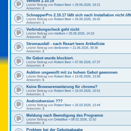
Version 2.10.19
Letzter Beitrag von
Robert Beer
«
29.06.2026, 19:21
Antworten:
2
SchnapperPro 2.10.17 läßt sich nach Installation nicht öf
Letzter Beitrag von
Robert Beer
«
26.06.2026, 16:42
Antworten:
1
Verbindungscheck geht nicht
Letzter Beitrag von
miofiore
«
25.06.2026, 14:10
Antworten:
12
Stromausfall - nach Resart leere Artikelliste
Letzter Beitrag von
derilzemer
«
21.06.2026, 09:36
Antworten:
2
Ihr Gebot wurde blockiert.
Letzter Beitrag von
Robert Beer
«
07.06.2026, 07:37
Antworten:
4
Auktion ungewollt mit zu hohem Gebot gewonnen
Letzter Beitrag von
Robert Beer
«
14.05.2026, 13:56
Antworten:
5
Keine Browsererweiterung für chrome?
Letzter Beitrag von
Robert Beer
«
16.04.2026, 10:01
Antworten:
1
Androidversion ???
Letzter Beitrag von
Robert Beer
«
25.03.2026, 13:44
Antworten:
3
Meldung nach Beendigung des Programm
Letzter Beitrag von
DeltaBlue
«
08.02.2026, 11:52
Antworten:
2
Problem bei der Gebotsabgabe