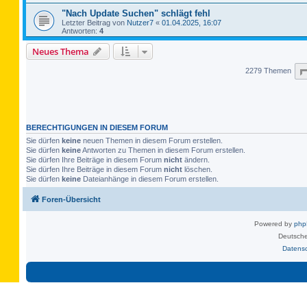
"Nach Update Suchen" schlägt fehl
Letzter Beitrag von
Nutzer7
«
01.04.2025, 16:07
Antworten:
4
Neues Thema
2279 Themen
BERECHTIGUNGEN IN DIESEM FORUM
Sie dürfen
keine
neuen Themen in diesem Forum erstellen.
Sie dürfen
keine
Antworten zu Themen in diesem Forum erstellen.
Sie dürfen Ihre Beiträge in diesem Forum
nicht
ändern.
Sie dürfen Ihre Beiträge in diesem Forum
nicht
löschen.
Sie dürfen
keine
Dateianhänge in diesem Forum erstellen.
Foren-Übersicht
Powered by
ph
Deutsche
Datens