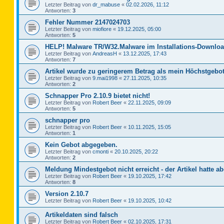
Letzter Beitrag von
dr_mabuse
«
02.02.2026, 11:12
Antworten:
3
Fehler Nummer 2147024703
Letzter Beitrag von
miofiore
«
19.12.2025, 05:00
Antworten:
5
HELP! Malware TR/W32.Malware im Installations-Downloa
Letzter Beitrag von
AndreasH
«
13.12.2025, 17:43
Antworten:
7
Artikel wurde zu geringerem Betrag als mein Höchstgebot
Letzter Beitrag von
9.mai1998
«
27.11.2025, 10:35
Antworten:
2
Schnapper Pro 2.10.9 bietet nicht!
Letzter Beitrag von
Robert Beer
«
22.11.2025, 09:09
Antworten:
5
schnapper pro
Letzter Beitrag von
Robert Beer
«
10.11.2025, 15:05
Antworten:
1
Kein Gebot abgegeben.
Letzter Beitrag von
cmonti
«
20.10.2025, 20:22
Antworten:
2
Meldung Mindestgebot nicht erreicht - der Artikel hatte ab
Letzter Beitrag von
Robert Beer
«
19.10.2025, 17:42
Antworten:
8
Version 2.10.7
Letzter Beitrag von
Robert Beer
«
19.10.2025, 10:42
Artikeldaten sind falsch
Letzter Beitrag von
Robert Beer
«
02.10.2025, 17:31