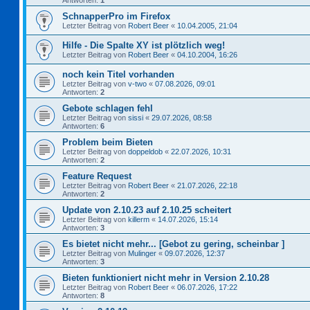
Antworten:
1
SchnapperPro im Firefox
Letzter Beitrag von
Robert Beer
«
10.04.2005, 21:04
Hilfe - Die Spalte XY ist plötzlich weg!
Letzter Beitrag von
Robert Beer
«
04.10.2004, 16:26
noch kein Titel vorhanden
Letzter Beitrag von
v-two
«
07.08.2026, 09:01
Antworten:
2
Gebote schlagen fehl
Letzter Beitrag von
sissi
«
29.07.2026, 08:58
Antworten:
6
Problem beim Bieten
Letzter Beitrag von
doppeldob
«
22.07.2026, 10:31
Antworten:
2
Feature Request
Letzter Beitrag von
Robert Beer
«
21.07.2026, 22:18
Antworten:
2
Update von 2.10.23 auf 2.10.25 scheitert
Letzter Beitrag von
killerm
«
14.07.2026, 15:14
Antworten:
3
Es bietet nicht mehr... [Gebot zu gering, scheinbar ]
Letzter Beitrag von
Mulinger
«
09.07.2026, 12:37
Antworten:
3
Bieten funktioniert nicht mehr in Version 2.10.28
Letzter Beitrag von
Robert Beer
«
06.07.2026, 17:22
Antworten:
8