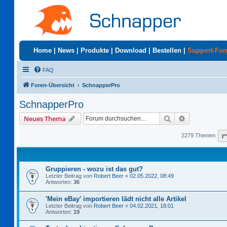
Home
|
News
|
Produkte
|
Download
|
Bestellen
|
Support-Fo
FAQ
Foren-Übersicht
SchnapperPro
SchnapperPro
Suche
Erweiterte S
Neues Thema
2279 Themen
Gruppieren - wozu ist das gut?
Letzter Beitrag von
Robert Beer
«
02.05.2022, 08:49
Antworten:
36
'Mein eBay' importieren lädt nicht alle Artikel
Letzter Beitrag von
Robert Beer
«
04.02.2021, 18:01
Antworten:
19