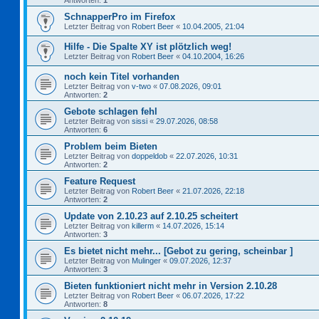
Antworten:
1
SchnapperPro im Firefox
Letzter Beitrag von
Robert Beer
«
10.04.2005, 21:04
Hilfe - Die Spalte XY ist plötzlich weg!
Letzter Beitrag von
Robert Beer
«
04.10.2004, 16:26
noch kein Titel vorhanden
Letzter Beitrag von
v-two
«
07.08.2026, 09:01
Antworten:
2
Gebote schlagen fehl
Letzter Beitrag von
sissi
«
29.07.2026, 08:58
Antworten:
6
Problem beim Bieten
Letzter Beitrag von
doppeldob
«
22.07.2026, 10:31
Antworten:
2
Feature Request
Letzter Beitrag von
Robert Beer
«
21.07.2026, 22:18
Antworten:
2
Update von 2.10.23 auf 2.10.25 scheitert
Letzter Beitrag von
killerm
«
14.07.2026, 15:14
Antworten:
3
Es bietet nicht mehr... [Gebot zu gering, scheinbar ]
Letzter Beitrag von
Mulinger
«
09.07.2026, 12:37
Antworten:
3
Bieten funktioniert nicht mehr in Version 2.10.28
Letzter Beitrag von
Robert Beer
«
06.07.2026, 17:22
Antworten:
8