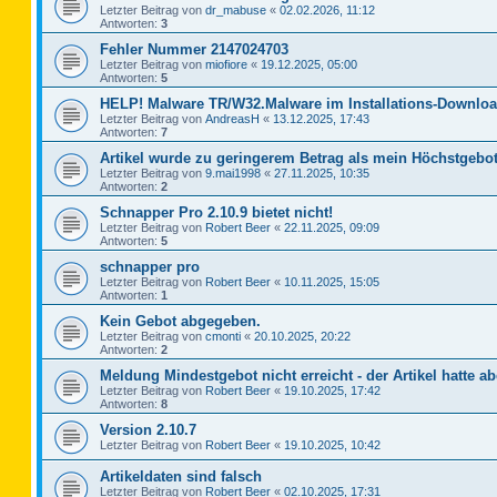
Letzter Beitrag von
dr_mabuse
«
02.02.2026, 11:12
Antworten:
3
Fehler Nummer 2147024703
Letzter Beitrag von
miofiore
«
19.12.2025, 05:00
Antworten:
5
HELP! Malware TR/W32.Malware im Installations-Downloa
Letzter Beitrag von
AndreasH
«
13.12.2025, 17:43
Antworten:
7
Artikel wurde zu geringerem Betrag als mein Höchstgebot
Letzter Beitrag von
9.mai1998
«
27.11.2025, 10:35
Antworten:
2
Schnapper Pro 2.10.9 bietet nicht!
Letzter Beitrag von
Robert Beer
«
22.11.2025, 09:09
Antworten:
5
schnapper pro
Letzter Beitrag von
Robert Beer
«
10.11.2025, 15:05
Antworten:
1
Kein Gebot abgegeben.
Letzter Beitrag von
cmonti
«
20.10.2025, 20:22
Antworten:
2
Meldung Mindestgebot nicht erreicht - der Artikel hatte ab
Letzter Beitrag von
Robert Beer
«
19.10.2025, 17:42
Antworten:
8
Version 2.10.7
Letzter Beitrag von
Robert Beer
«
19.10.2025, 10:42
Artikeldaten sind falsch
Letzter Beitrag von
Robert Beer
«
02.10.2025, 17:31