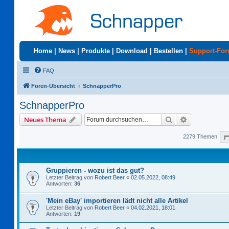
Home
|
News
|
Produkte
|
Download
|
Bestellen
|
Support-Fo
FAQ
Foren-Übersicht
SchnapperPro
SchnapperPro
Suche
Erweiterte S
Neues Thema
2279 Themen
Gruppieren - wozu ist das gut?
Letzter Beitrag von
Robert Beer
«
02.05.2022, 08:49
Antworten:
36
'Mein eBay' importieren lädt nicht alle Artikel
Letzter Beitrag von
Robert Beer
«
04.02.2021, 18:01
Antworten:
19