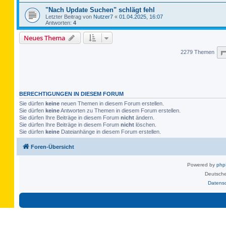
"Nach Update Suchen" schlägt fehl
Letzter Beitrag von
Nutzer7
«
01.04.2025, 16:07
Antworten:
4
Neues Thema
2279 Themen
BERECHTIGUNGEN IN DIESEM FORUM
Sie dürfen
keine
neuen Themen in diesem Forum erstellen.
Sie dürfen
keine
Antworten zu Themen in diesem Forum erstellen.
Sie dürfen Ihre Beiträge in diesem Forum
nicht
ändern.
Sie dürfen Ihre Beiträge in diesem Forum
nicht
löschen.
Sie dürfen
keine
Dateianhänge in diesem Forum erstellen.
Foren-Übersicht
Powered by
ph
Deutsche
Datens