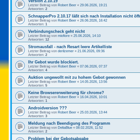
Version 2.10.19
Letzter Beitrag von
Robert Beer
«
29.06.2026, 19:21
Antworten:
2
SchnapperPro 2.10.17 läßt sich nach Installation nicht öf
Letzter Beitrag von
Robert Beer
«
26.06.2026, 16:42
Antworten:
1
Verbindungscheck geht nicht
Letzter Beitrag von
miofiore
«
25.06.2026, 14:10
Antworten:
12
Stromausfall - nach Resart leere Artikelliste
Letzter Beitrag von
derilzemer
«
21.06.2026, 09:36
Antworten:
2
Ihr Gebot wurde blockiert.
Letzter Beitrag von
Robert Beer
«
07.06.2026, 07:37
Antworten:
4
Auktion ungewollt mit zu hohem Gebot gewonnen
Letzter Beitrag von
Robert Beer
«
14.05.2026, 13:56
Antworten:
5
Keine Browsererweiterung für chrome?
Letzter Beitrag von
Robert Beer
«
16.04.2026, 10:01
Antworten:
1
Androidversion ???
Letzter Beitrag von
Robert Beer
«
25.03.2026, 13:44
Antworten:
3
Meldung nach Beendigung des Programm
Letzter Beitrag von
DeltaBlue
«
08.02.2026, 11:52
Antworten:
2
Problem bei der Gebotsabgabe