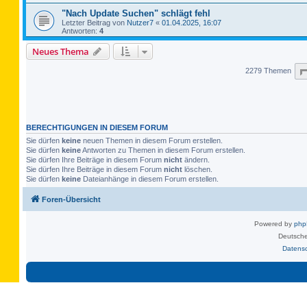
"Nach Update Suchen" schlägt fehl
Letzter Beitrag von
Nutzer7
«
01.04.2025, 16:07
Antworten:
4
Neues Thema
2279 Themen
BERECHTIGUNGEN IN DIESEM FORUM
Sie dürfen
keine
neuen Themen in diesem Forum erstellen.
Sie dürfen
keine
Antworten zu Themen in diesem Forum erstellen.
Sie dürfen Ihre Beiträge in diesem Forum
nicht
ändern.
Sie dürfen Ihre Beiträge in diesem Forum
nicht
löschen.
Sie dürfen
keine
Dateianhänge in diesem Forum erstellen.
Foren-Übersicht
Powered by
ph
Deutsche
Datens