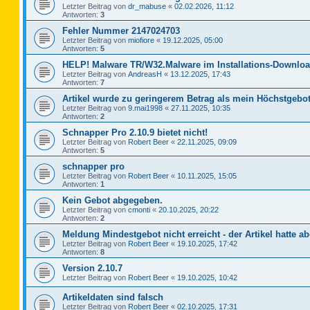
Letzter Beitrag von
dr_mabuse
«
02.02.2026, 11:12
Antworten:
3
Fehler Nummer 2147024703
Letzter Beitrag von
miofiore
«
19.12.2025, 05:00
Antworten:
5
HELP! Malware TR/W32.Malware im Installations-Downloa
Letzter Beitrag von
AndreasH
«
13.12.2025, 17:43
Antworten:
7
Artikel wurde zu geringerem Betrag als mein Höchstgebot
Letzter Beitrag von
9.mai1998
«
27.11.2025, 10:35
Antworten:
2
Schnapper Pro 2.10.9 bietet nicht!
Letzter Beitrag von
Robert Beer
«
22.11.2025, 09:09
Antworten:
5
schnapper pro
Letzter Beitrag von
Robert Beer
«
10.11.2025, 15:05
Antworten:
1
Kein Gebot abgegeben.
Letzter Beitrag von
cmonti
«
20.10.2025, 20:22
Antworten:
2
Meldung Mindestgebot nicht erreicht - der Artikel hatte ab
Letzter Beitrag von
Robert Beer
«
19.10.2025, 17:42
Antworten:
8
Version 2.10.7
Letzter Beitrag von
Robert Beer
«
19.10.2025, 10:42
Artikeldaten sind falsch
Letzter Beitrag von
Robert Beer
«
02.10.2025, 17:31