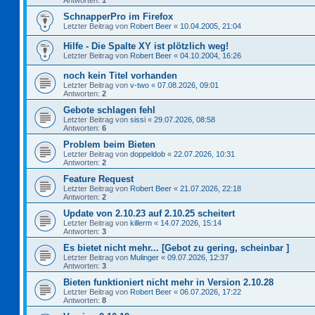
Antworten:
1
SchnapperPro im Firefox
Letzter Beitrag von
Robert Beer
«
10.04.2005, 21:04
Hilfe - Die Spalte XY ist plötzlich weg!
Letzter Beitrag von
Robert Beer
«
04.10.2004, 16:26
noch kein Titel vorhanden
Letzter Beitrag von
v-two
«
07.08.2026, 09:01
Antworten:
2
Gebote schlagen fehl
Letzter Beitrag von
sissi
«
29.07.2026, 08:58
Antworten:
6
Problem beim Bieten
Letzter Beitrag von
doppeldob
«
22.07.2026, 10:31
Antworten:
2
Feature Request
Letzter Beitrag von
Robert Beer
«
21.07.2026, 22:18
Antworten:
2
Update von 2.10.23 auf 2.10.25 scheitert
Letzter Beitrag von
killerm
«
14.07.2026, 15:14
Antworten:
3
Es bietet nicht mehr... [Gebot zu gering, scheinbar ]
Letzter Beitrag von
Mulinger
«
09.07.2026, 12:37
Antworten:
3
Bieten funktioniert nicht mehr in Version 2.10.28
Letzter Beitrag von
Robert Beer
«
06.07.2026, 17:22
Antworten:
8