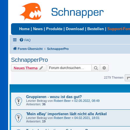
Home
|
News
|
Produkte
|
Download
|
Bestellen
|
Support-Fo
FAQ
Foren-Übersicht
SchnapperPro
SchnapperPro
Suche
Erweiterte S
Neues Thema
2279 Themen
Gruppieren - wozu ist das gut?
Letzter Beitrag von
Robert Beer
«
02.05.2022, 08:49
Antworten:
36
'Mein eBay' importieren lädt nicht alle Artikel
Letzter Beitrag von
Robert Beer
«
04.02.2021, 18:01
Antworten:
19