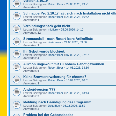
Version 2.10.19
Letzter Beitrag von
Robert Beer
«
29.06.2026, 19:21
Antworten:
2
SchnapperPro 2.10.17 läßt sich nach Installation nicht öf
Letzter Beitrag von
Robert Beer
«
26.06.2026, 16:42
Antworten:
1
Verbindungscheck geht nicht
Letzter Beitrag von
miofiore
«
25.06.2026, 14:10
Antworten:
12
Stromausfall - nach Resart leere Artikelliste
Letzter Beitrag von
derilzemer
«
21.06.2026, 09:36
Antworten:
2
Ihr Gebot wurde blockiert.
Letzter Beitrag von
Robert Beer
«
07.06.2026, 07:37
Antworten:
4
Auktion ungewollt mit zu hohem Gebot gewonnen
Letzter Beitrag von
Robert Beer
«
14.05.2026, 13:56
Antworten:
5
Keine Browsererweiterung für chrome?
Letzter Beitrag von
Robert Beer
«
16.04.2026, 10:01
Antworten:
1
Androidversion ???
Letzter Beitrag von
Robert Beer
«
25.03.2026, 13:44
Antworten:
3
Meldung nach Beendigung des Programm
Letzter Beitrag von
DeltaBlue
«
08.02.2026, 11:52
Antworten:
2
Problem bei der Gebotsabgabe