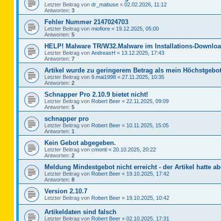
Letzter Beitrag von
dr_mabuse
«
02.02.2026, 11:12
Antworten:
3
Fehler Nummer 2147024703
Letzter Beitrag von
miofiore
«
19.12.2025, 05:00
Antworten:
5
HELP! Malware TR/W32.Malware im Installations-Downloa
Letzter Beitrag von
AndreasH
«
13.12.2025, 17:43
Antworten:
7
Artikel wurde zu geringerem Betrag als mein Höchstgebot
Letzter Beitrag von
9.mai1998
«
27.11.2025, 10:35
Antworten:
2
Schnapper Pro 2.10.9 bietet nicht!
Letzter Beitrag von
Robert Beer
«
22.11.2025, 09:09
Antworten:
5
schnapper pro
Letzter Beitrag von
Robert Beer
«
10.11.2025, 15:05
Antworten:
1
Kein Gebot abgegeben.
Letzter Beitrag von
cmonti
«
20.10.2025, 20:22
Antworten:
2
Meldung Mindestgebot nicht erreicht - der Artikel hatte ab
Letzter Beitrag von
Robert Beer
«
19.10.2025, 17:42
Antworten:
8
Version 2.10.7
Letzter Beitrag von
Robert Beer
«
19.10.2025, 10:42
Artikeldaten sind falsch
Letzter Beitrag von
Robert Beer
«
02.10.2025, 17:31