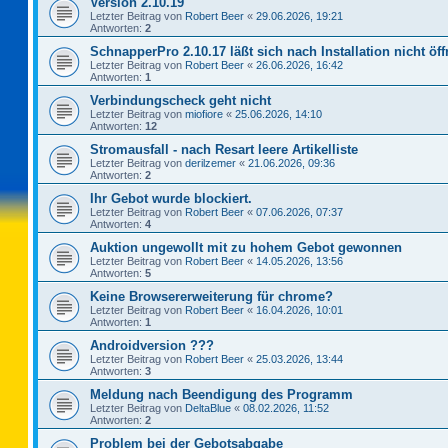
Version 2.10.19
Letzter Beitrag von
Robert Beer
«
29.06.2026, 19:21
Antworten:
2
SchnapperPro 2.10.17 läßt sich nach Installation nicht öf
Letzter Beitrag von
Robert Beer
«
26.06.2026, 16:42
Antworten:
1
Verbindungscheck geht nicht
Letzter Beitrag von
miofiore
«
25.06.2026, 14:10
Antworten:
12
Stromausfall - nach Resart leere Artikelliste
Letzter Beitrag von
derilzemer
«
21.06.2026, 09:36
Antworten:
2
Ihr Gebot wurde blockiert.
Letzter Beitrag von
Robert Beer
«
07.06.2026, 07:37
Antworten:
4
Auktion ungewollt mit zu hohem Gebot gewonnen
Letzter Beitrag von
Robert Beer
«
14.05.2026, 13:56
Antworten:
5
Keine Browsererweiterung für chrome?
Letzter Beitrag von
Robert Beer
«
16.04.2026, 10:01
Antworten:
1
Androidversion ???
Letzter Beitrag von
Robert Beer
«
25.03.2026, 13:44
Antworten:
3
Meldung nach Beendigung des Programm
Letzter Beitrag von
DeltaBlue
«
08.02.2026, 11:52
Antworten:
2
Problem bei der Gebotsabgabe