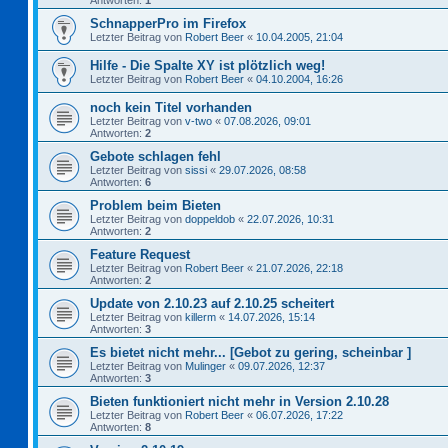
Antworten:
1
SchnapperPro im Firefox
Letzter Beitrag von
Robert Beer
«
10.04.2005, 21:04
Hilfe - Die Spalte XY ist plötzlich weg!
Letzter Beitrag von
Robert Beer
«
04.10.2004, 16:26
noch kein Titel vorhanden
Letzter Beitrag von
v-two
«
07.08.2026, 09:01
Antworten:
2
Gebote schlagen fehl
Letzter Beitrag von
sissi
«
29.07.2026, 08:58
Antworten:
6
Problem beim Bieten
Letzter Beitrag von
doppeldob
«
22.07.2026, 10:31
Antworten:
2
Feature Request
Letzter Beitrag von
Robert Beer
«
21.07.2026, 22:18
Antworten:
2
Update von 2.10.23 auf 2.10.25 scheitert
Letzter Beitrag von
killerm
«
14.07.2026, 15:14
Antworten:
3
Es bietet nicht mehr... [Gebot zu gering, scheinbar ]
Letzter Beitrag von
Mulinger
«
09.07.2026, 12:37
Antworten:
3
Bieten funktioniert nicht mehr in Version 2.10.28
Letzter Beitrag von
Robert Beer
«
06.07.2026, 17:22
Antworten:
8