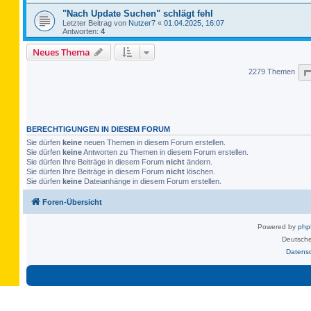
"Nach Update Suchen" schlägt fehl
Letzter Beitrag von
Nutzer7
«
01.04.2025, 16:07
Antworten:
4
Neues Thema
2279 Themen
BERECHTIGUNGEN IN DIESEM FORUM
Sie dürfen
keine
neuen Themen in diesem Forum erstellen.
Sie dürfen
keine
Antworten zu Themen in diesem Forum erstellen.
Sie dürfen Ihre Beiträge in diesem Forum
nicht
ändern.
Sie dürfen Ihre Beiträge in diesem Forum
nicht
löschen.
Sie dürfen
keine
Dateianhänge in diesem Forum erstellen.
Foren-Übersicht
Powered by
ph
Deutsche
Datens