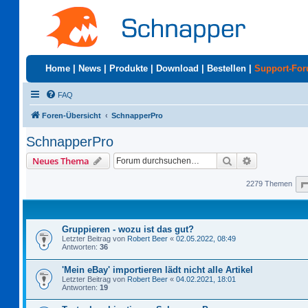
Home
|
News
|
Produkte
|
Download
|
Bestellen
|
Support-Fo
FAQ
Foren-Übersicht
SchnapperPro
SchnapperPro
Suche
Erweiterte S
Neues Thema
2279 Themen
Gruppieren - wozu ist das gut?
Letzter Beitrag von
Robert Beer
«
02.05.2022, 08:49
Antworten:
36
'Mein eBay' importieren lädt nicht alle Artikel
Letzter Beitrag von
Robert Beer
«
04.02.2021, 18:01
Antworten:
19