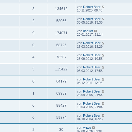
von
Robert Beer
3
134612
18.11.2020, 09:48
von
Robert Beer
2
58056
30.05.2019, 13:36
von
daruler
9
174071
20.01.2017, 21:14
von
Robert Beer
0
68725
13.03.2016, 13:29
von
Robert Beer
4
78507
25.09.2012, 10:55
von
Robert Beer
5
115422
05.03.2012, 17:58
von
Robert Beer
0
64179
03.12.2011, 12:06
von
Robert Beer
1
69939
25.09.2005, 21:54
von
Robert Beer
0
88427
10.04.2005, 21:04
von
Robert Beer
0
59874
04.10.2004, 16:26
von
v-two
2
30
07.08.2026, 09:01