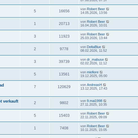
07.06.2026, 07:37
von
Robert Beer
5
16656
14.05.2026, 13:56
von
Robert Beer
1
20713
16.04.2026, 10:01
von
Robert Beer
3
11923
25.03.2026, 13:44
von
DeltaBlue
2
9778
08.02.2026, 11:52
von
dr_mabuse
3
39739
02.02.2026, 11:12
von
miofiore
5
13561
19.12.2025, 05:00
ad
von
AndreasH
7
120629
13.12.2025, 17:43
t verkauft
von
9.mai1998
2
9802
27.11.2025, 10:35
von
Robert Beer
5
15403
22.11.2025, 09:09
von
Robert Beer
1
7408
10.11.2025, 15:05