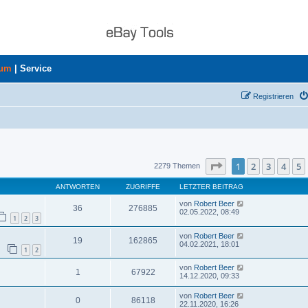
rum
|
Service
Registrieren
uche
Seite
1
von
46
1
2
3
4
5
2279 Themen
ANTWORTEN
ZUGRIFFE
LETZTER BEITRAG
von
Robert Beer
36
276885
02.05.2022, 08:49
1
2
3
von
Robert Beer
19
162865
04.02.2021, 18:01
1
2
von
Robert Beer
1
67922
14.12.2020, 09:33
von
Robert Beer
0
86118
22.11.2020, 16:26