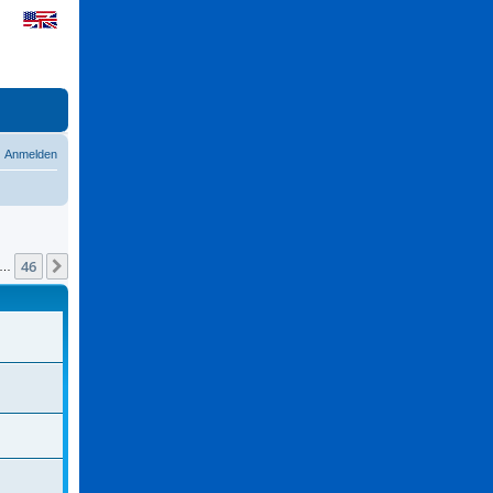
Anmelden
46
Nächste
…