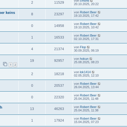
von
cmonti
2
11529
20.10.2025, 20:22
ber keins
von
Robert Beer
8
23297
19.10.2025, 17:42
von
Robert Beer
0
14958
19.10.2025, 10:42
von
Robert Beer
1
16533
02.10.2025, 17:31
von
Flop
4
21374
30.09.2025, 06:19
von
hokun
19
92957
25.08.2025, 08:23
1
2
von
lok1414
2
18218
02.05.2025, 12:10
von
Robert Beer
0
20537
26.04.2025, 13:44
von
Robert Beer
0
22320
25.04.2025, 11:48
ch
von
Robert Beer
13
46263
25.04.2025, 11:38
von
Robert Beer
1
17924
15.04.2025, 07:23