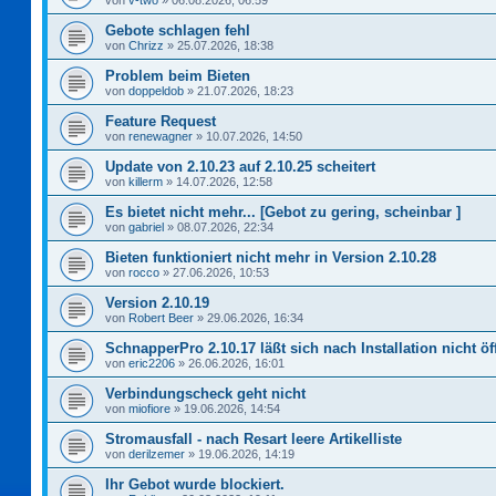
von
v-two
»
06.08.2026, 06:59
Gebote schlagen fehl
von
Chrizz
»
25.07.2026, 18:38
Problem beim Bieten
von
doppeldob
»
21.07.2026, 18:23
Feature Request
von
renewagner
»
10.07.2026, 14:50
Update von 2.10.23 auf 2.10.25 scheitert
von
killerm
»
14.07.2026, 12:58
Es bietet nicht mehr... [Gebot zu gering, scheinbar ]
von
gabriel
»
08.07.2026, 22:34
Bieten funktioniert nicht mehr in Version 2.10.28
von
rocco
»
27.06.2026, 10:53
Version 2.10.19
von
Robert Beer
»
29.06.2026, 16:34
SchnapperPro 2.10.17 läßt sich nach Installation nicht ö
von
eric2206
»
26.06.2026, 16:01
Verbindungscheck geht nicht
von
miofiore
»
19.06.2026, 14:54
Stromausfall - nach Resart leere Artikelliste
von
derilzemer
»
19.06.2026, 14:19
Ihr Gebot wurde blockiert.