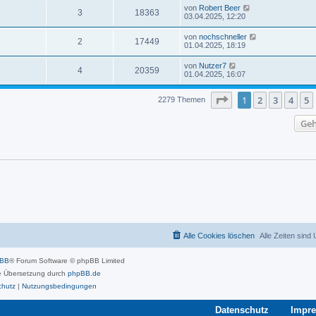
von
Robert Beer
3
18363
03.04.2025, 12:20
von
nochschneller
2
17449
01.04.2025, 18:19
von
Nutzer7
4
20359
01.04.2025, 16:07
Seite
1
von
46
1
2
3
4
5
2279 Themen
Geh
Alle Cookies löschen
Alle Zeiten sind
pBB
® Forum Software © phpBB Limited
 Übersetzung durch
phpBB.de
chutz
|
Nutzungsbedingungen
Datenschutz
Impr