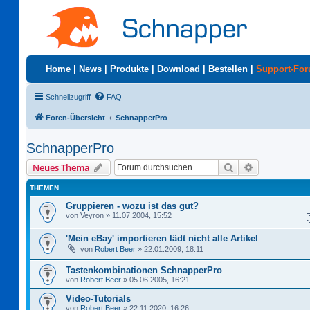
Home
|
News
|
Produkte
|
Download
|
Bestellen
|
Support-Fo
Schnellzugriff
FAQ
Foren-Übersicht
SchnapperPro
SchnapperPro
Suche
Erweiterte S
Neues Thema
THEMEN
Gruppieren - wozu ist das gut?
von
Veyron
»
11.07.2004, 15:52
'Mein eBay' importieren lädt nicht alle Artikel
von
Robert Beer
»
22.01.2009, 18:11
Tastenkombinationen SchnapperPro
von
Robert Beer
»
05.06.2005, 16:21
Video-Tutorials
von
Robert Beer
»
22.11.2020, 16:26