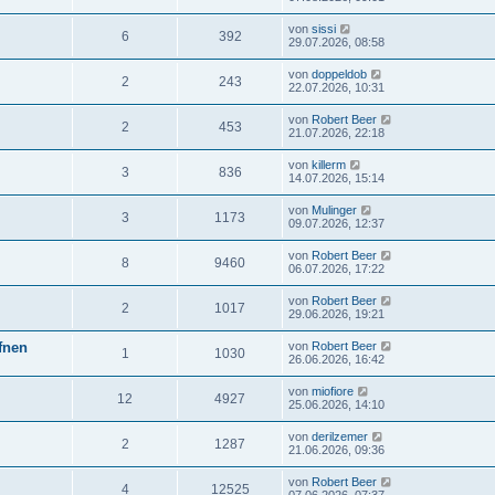
von
sissi
6
392
29.07.2026, 08:58
von
doppeldob
2
243
22.07.2026, 10:31
von
Robert Beer
2
453
21.07.2026, 22:18
von
killerm
3
836
14.07.2026, 15:14
von
Mulinger
3
1173
09.07.2026, 12:37
von
Robert Beer
8
9460
06.07.2026, 17:22
von
Robert Beer
2
1017
29.06.2026, 19:21
ffnen
von
Robert Beer
1
1030
26.06.2026, 16:42
von
miofiore
12
4927
25.06.2026, 14:10
von
derilzemer
2
1287
21.06.2026, 09:36
von
Robert Beer
4
12525