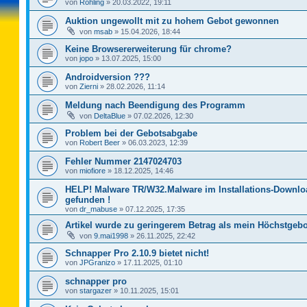
von
Rohling
»
20.03.2022, 19:11
Auktion ungewollt mit zu hohem Gebot gewonnen
von
msab
»
15.04.2026, 18:44
Keine Browsererweiterung für chrome?
von
jopo
»
13.07.2025, 15:00
Androidversion ???
von
Zierni
»
28.02.2026, 11:14
Meldung nach Beendigung des Programm
von
DeltaBlue
»
07.02.2026, 12:30
Problem bei der Gebotsabgabe
von
Robert Beer
»
06.03.2023, 12:39
Fehler Nummer 2147024703
von
miofiore
»
18.12.2025, 14:46
HELP! Malware TR/W32.Malware im Installations-Downlo
gefunden !
von
dr_mabuse
»
07.12.2025, 17:35
Artikel wurde zu geringerem Betrag als mein Höchstgebo
von
9.mai1998
»
26.11.2025, 22:42
Schnapper Pro 2.10.9 bietet nicht!
von
JPGranizo
»
17.11.2025, 01:10
schnapper pro
von
stargazer
»
10.11.2025, 15:01