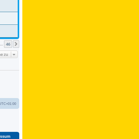
46
Nächste
…
e zu
UTC+01:00
essum