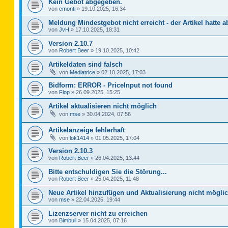
Kein Gebot abgegeben.
von
cmonti
»
19.10.2025, 16:34
Meldung Mindestgebot nicht erreicht - der Artikel hatte a
von
JvH
»
17.10.2025, 18:31
Version 2.10.7
von
Robert Beer
»
19.10.2025, 10:42
Artikeldaten sind falsch
von
Mediatrice
»
02.10.2025, 17:03
Bidform: ERROR - PriceInput not found
von
Flop
»
26.09.2025, 15:25
Artikel aktualisieren nicht möglich
von
mse
»
30.04.2024, 07:56
Artikelanzeige fehlerhaft
von
lok1414
»
01.05.2025, 17:04
Version 2.10.3
von
Robert Beer
»
26.04.2025, 13:44
Bitte entschuldigen Sie die Störung...
von
Robert Beer
»
25.04.2025, 11:48
Neue Artikel hinzufügen und Aktualisierung nicht mögli
von
mse
»
22.04.2025, 19:44
Lizenzserver nicht zu erreichen
von
Bimbuli
»
15.04.2025, 07:16