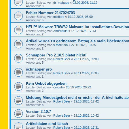
Letzter Beitrag von
dr_mabuse
«
02.02.2026, 11:12
Antworten:
3
Fehler Nummer 2147024703
Letzter Beitrag von
miofiore
«
19.12.2025, 05:00
Antworten:
5
HELP! Malware TR/W32.Malware im Installations-Downloa
Letzter Beitrag von
AndreasH
«
13.12.2025, 17:43
Antworten:
7
Artikel wurde zu geringerem Betrag als mein Höchstgebot
Letzter Beitrag von
9.mai1998
«
27.11.2025, 10:35
Antworten:
2
Schnapper Pro 2.10.9 bietet nicht!
Letzter Beitrag von
Robert Beer
«
22.11.2025, 09:09
Antworten:
5
schnapper pro
Letzter Beitrag von
Robert Beer
«
10.11.2025, 15:05
Antworten:
1
Kein Gebot abgegeben.
Letzter Beitrag von
cmonti
«
20.10.2025, 20:22
Antworten:
2
Meldung Mindestgebot nicht erreicht - der Artikel hatte ab
Letzter Beitrag von
Robert Beer
«
19.10.2025, 17:42
Antworten:
8
Version 2.10.7
Letzter Beitrag von
Robert Beer
«
19.10.2025, 10:42
Artikeldaten sind falsch
Letzter Beitrag von
Robert Beer
«
02.10.2025, 17:31