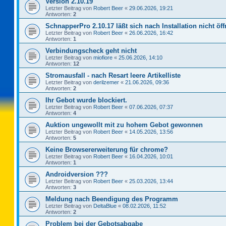
Version 2.10.19
Letzter Beitrag von
Robert Beer
«
29.06.2026, 19:21
Antworten:
2
SchnapperPro 2.10.17 läßt sich nach Installation nicht öf
Letzter Beitrag von
Robert Beer
«
26.06.2026, 16:42
Antworten:
1
Verbindungscheck geht nicht
Letzter Beitrag von
miofiore
«
25.06.2026, 14:10
Antworten:
12
Stromausfall - nach Resart leere Artikelliste
Letzter Beitrag von
derilzemer
«
21.06.2026, 09:36
Antworten:
2
Ihr Gebot wurde blockiert.
Letzter Beitrag von
Robert Beer
«
07.06.2026, 07:37
Antworten:
4
Auktion ungewollt mit zu hohem Gebot gewonnen
Letzter Beitrag von
Robert Beer
«
14.05.2026, 13:56
Antworten:
5
Keine Browsererweiterung für chrome?
Letzter Beitrag von
Robert Beer
«
16.04.2026, 10:01
Antworten:
1
Androidversion ???
Letzter Beitrag von
Robert Beer
«
25.03.2026, 13:44
Antworten:
3
Meldung nach Beendigung des Programm
Letzter Beitrag von
DeltaBlue
«
08.02.2026, 11:52
Antworten:
2
Problem bei der Gebotsabgabe