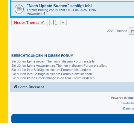
"Nach Update Suchen" schlägt fehl
Letzter Beitrag von
Nutzer7
«
01.04.2025, 16:07
Antworten:
4
Neues Thema
2279 Themen
BERECHTIGUNGEN IN DIESEM FORUM
Sie dürfen
keine
neuen Themen in diesem Forum erstellen.
Sie dürfen
keine
Antworten zu Themen in diesem Forum erstellen.
Sie dürfen Ihre Beiträge in diesem Forum
nicht
ändern.
Sie dürfen Ihre Beiträge in diesem Forum
nicht
löschen.
Sie dürfen
keine
Dateianhänge in diesem Forum erstellen.
Foren-Übersicht
Powered by
ph
Deutsche
Datens