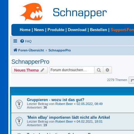
Home
|
News
|
Produkte
|
Download
|
Bestellen
|
Support-Fo
FAQ
Foren-Übersicht
SchnapperPro
SchnapperPro
Suche
Erweiterte S
Neues Thema
2279 Themen
Gruppieren - wozu ist das gut?
Letzter Beitrag von
Robert Beer
«
02.05.2022, 08:49
Antworten:
36
'Mein eBay' importieren lädt nicht alle Artikel
Letzter Beitrag von
Robert Beer
«
04.02.2021, 18:01
Antworten:
19