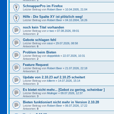
Antworten:
1
SchnapperPro im Firefox
Letzter Beitrag von
Robert Beer
«
10.04.2005, 21:04
Hilfe - Die Spalte XY ist plötzlich weg!
Letzter Beitrag von
Robert Beer
«
04.10.2004, 16:26
noch kein Titel vorhanden
Letzter Beitrag von
v-two
«
07.08.2026, 09:01
Antworten:
2
Gebote schlagen fehl
Letzter Beitrag von
sissi
«
29.07.2026, 08:58
Antworten:
6
Problem beim Bieten
Letzter Beitrag von
doppeldob
«
22.07.2026, 10:31
Antworten:
2
Feature Request
Letzter Beitrag von
Robert Beer
«
21.07.2026, 22:18
Antworten:
2
Update von 2.10.23 auf 2.10.25 scheitert
Letzter Beitrag von
killerm
«
14.07.2026, 15:14
Antworten:
3
Es bietet nicht mehr... [Gebot zu gering, scheinbar ]
Letzter Beitrag von
Mulinger
«
09.07.2026, 12:37
Antworten:
3
Bieten funktioniert nicht mehr in Version 2.10.28
Letzter Beitrag von
Robert Beer
«
06.07.2026, 17:22
Antworten:
8