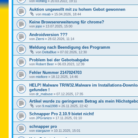
von
Rohling
»
20.03.2022, 19:11
Auktion ungewollt mit zu hohem Gebot gewonnen
von
msab
»
15.04.2026, 18:44
Keine Browsererweiterung für chrome?
von
jopo
»
13.07.2025, 15:00
Androidversion ???
von
Zierni
»
28.02.2026, 11:14
Meldung nach Beendigung des Programm
von
DeltaBlue
»
07.02.2026, 12:30
Problem bei der Gebotsabgabe
von
Robert Beer
»
06.03.2023, 12:39
Fehler Nummer 2147024703
von
miofiore
»
18.12.2025, 14:46
HELP! Malware TR/W32.Malware im Installations-Downlo
gefunden !
von
dr_mabuse
»
07.12.2025, 17:35
Artikel wurde zu geringerem Betrag als mein Höchstgebo
von
9.mai1998
»
26.11.2025, 22:42
Schnapper Pro 2.10.9 bietet nicht!
von
JPGranizo
»
17.11.2025, 01:10
schnapper pro
von
stargazer
»
10.11.2025, 15:01