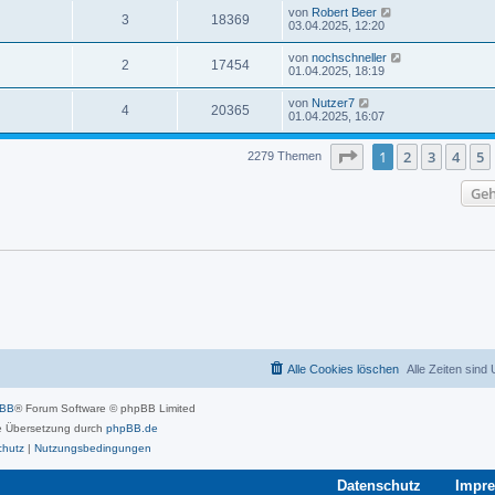
von
Robert Beer
3
18369
03.04.2025, 12:20
von
nochschneller
2
17454
01.04.2025, 18:19
von
Nutzer7
4
20365
01.04.2025, 16:07
Seite
1
von
46
1
2
3
4
5
2279 Themen
Geh
Alle Cookies löschen
Alle Zeiten sind
pBB
® Forum Software © phpBB Limited
 Übersetzung durch
phpBB.de
chutz
|
Nutzungsbedingungen
Datenschutz
Impr