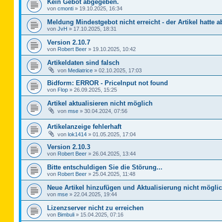
Kein Gebot abgegeben.
von
cmonti
»
19.10.2025, 16:34
Meldung Mindestgebot nicht erreicht - der Artikel hatte a
von
JvH
»
17.10.2025, 18:31
Version 2.10.7
von
Robert Beer
»
19.10.2025, 10:42
Artikeldaten sind falsch
von
Mediatrice
»
02.10.2025, 17:03
Bidform: ERROR - PriceInput not found
von
Flop
»
26.09.2025, 15:25
Artikel aktualisieren nicht möglich
von
mse
»
30.04.2024, 07:56
Artikelanzeige fehlerhaft
von
lok1414
»
01.05.2025, 17:04
Version 2.10.3
von
Robert Beer
»
26.04.2025, 13:44
Bitte entschuldigen Sie die Störung...
von
Robert Beer
»
25.04.2025, 11:48
Neue Artikel hinzufügen und Aktualisierung nicht mögli
von
mse
»
22.04.2025, 19:44
Lizenzserver nicht zu erreichen
von
Bimbuli
»
15.04.2025, 07:16