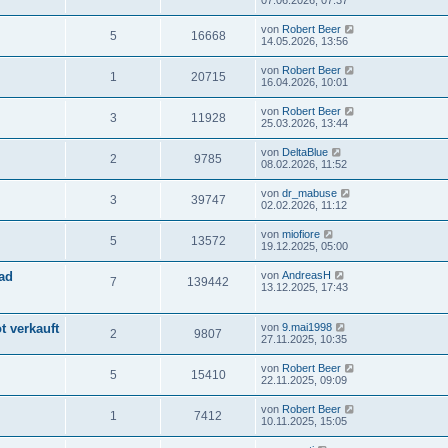
07.06.2026, 07:37
von
Robert Beer
5
16668
14.05.2026, 13:56
von
Robert Beer
1
20715
16.04.2026, 10:01
von
Robert Beer
3
11928
25.03.2026, 13:44
von
DeltaBlue
2
9785
08.02.2026, 11:52
von
dr_mabuse
3
39747
02.02.2026, 11:12
von
miofiore
5
13572
19.12.2025, 05:00
ad
von
AndreasH
7
139442
13.12.2025, 17:43
t verkauft
von
9.mai1998
2
9807
27.11.2025, 10:35
von
Robert Beer
5
15410
22.11.2025, 09:09
von
Robert Beer
1
7412
10.11.2025, 15:05