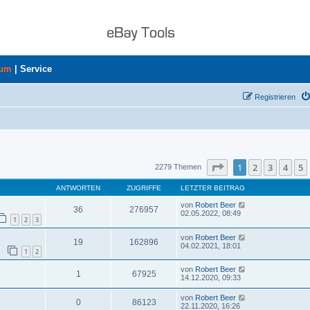
rum
|
Service
Registrieren
uche
Seite
1
von
46
1
2
3
4
5
2279 Themen
ANTWORTEN
ZUGRIFFE
LETZTER BEITRAG
von
Robert Beer
36
276957
02.05.2022, 08:49
1
2
3
von
Robert Beer
19
162896
04.02.2021, 18:01
1
2
von
Robert Beer
1
67925
14.12.2020, 09:33
von
Robert Beer
0
86123
22.11.2020, 16:26