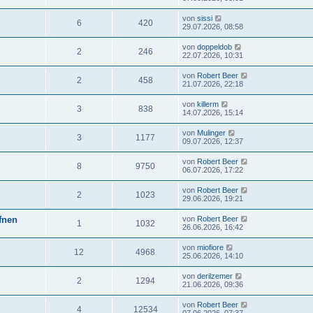
von
sissi
6
420
29.07.2026, 08:58
von
doppeldob
2
246
22.07.2026, 10:31
von
Robert Beer
2
458
21.07.2026, 22:18
von
killerm
3
838
14.07.2026, 15:14
von
Mulinger
3
1177
09.07.2026, 12:37
von
Robert Beer
8
9750
06.07.2026, 17:22
von
Robert Beer
2
1023
29.06.2026, 19:21
ffnen
von
Robert Beer
1
1032
26.06.2026, 16:42
von
miofiore
12
4968
25.06.2026, 14:10
von
derilzemer
2
1294
21.06.2026, 09:36
von
Robert Beer
4
12534