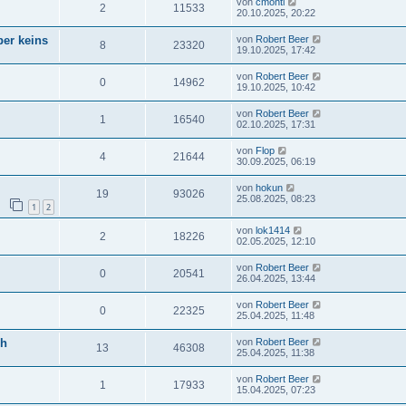
von
cmonti
2
11533
20.10.2025, 20:22
ber keins
von
Robert Beer
8
23320
19.10.2025, 17:42
von
Robert Beer
0
14962
19.10.2025, 10:42
von
Robert Beer
1
16540
02.10.2025, 17:31
von
Flop
4
21644
30.09.2025, 06:19
von
hokun
19
93026
25.08.2025, 08:23
1
2
von
lok1414
2
18226
02.05.2025, 12:10
von
Robert Beer
0
20541
26.04.2025, 13:44
von
Robert Beer
0
22325
25.04.2025, 11:48
ch
von
Robert Beer
13
46308
25.04.2025, 11:38
von
Robert Beer
1
17933
15.04.2025, 07:23