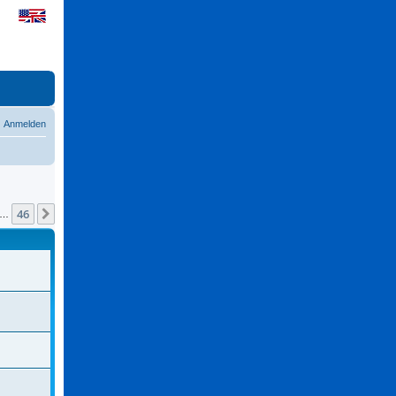
Anmelden
46
Nächste
…