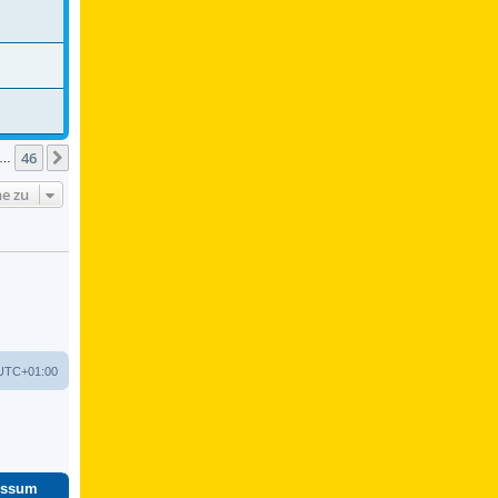
46
Nächste
…
e zu
UTC+01:00
essum