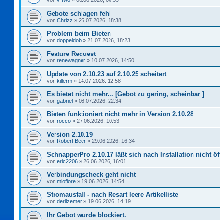
von
v-two
»
06.08.2026, 06:59
Gebote schlagen fehl
von
Chrizz
»
25.07.2026, 18:38
Problem beim Bieten
von
doppeldob
»
21.07.2026, 18:23
Feature Request
von
renewagner
»
10.07.2026, 14:50
Update von 2.10.23 auf 2.10.25 scheitert
von
killerm
»
14.07.2026, 12:58
Es bietet nicht mehr... [Gebot zu gering, scheinbar ]
von
gabriel
»
08.07.2026, 22:34
Bieten funktioniert nicht mehr in Version 2.10.28
von
rocco
»
27.06.2026, 10:53
Version 2.10.19
von
Robert Beer
»
29.06.2026, 16:34
SchnapperPro 2.10.17 läßt sich nach Installation nicht ö
von
eric2206
»
26.06.2026, 16:01
Verbindungscheck geht nicht
von
miofiore
»
19.06.2026, 14:54
Stromausfall - nach Resart leere Artikelliste
von
derilzemer
»
19.06.2026, 14:19
Ihr Gebot wurde blockiert.