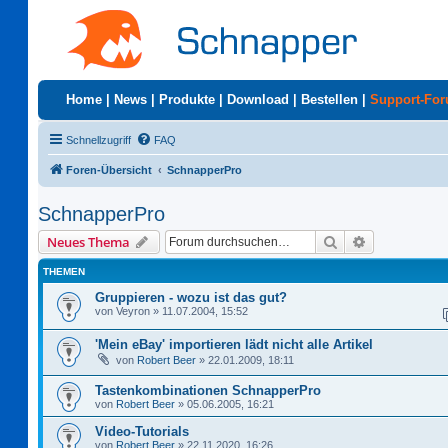
Home
|
News
|
Produkte
|
Download
|
Bestellen
|
Support-Fo
Schnellzugriff
FAQ
Foren-Übersicht
SchnapperPro
SchnapperPro
Suche
Erweiterte S
Neues Thema
THEMEN
Gruppieren - wozu ist das gut?
von
Veyron
»
11.07.2004, 15:52
'Mein eBay' importieren lädt nicht alle Artikel
von
Robert Beer
»
22.01.2009, 18:11
Tastenkombinationen SchnapperPro
von
Robert Beer
»
05.06.2005, 16:21
Video-Tutorials
von
Robert Beer
»
22.11.2020, 16:26