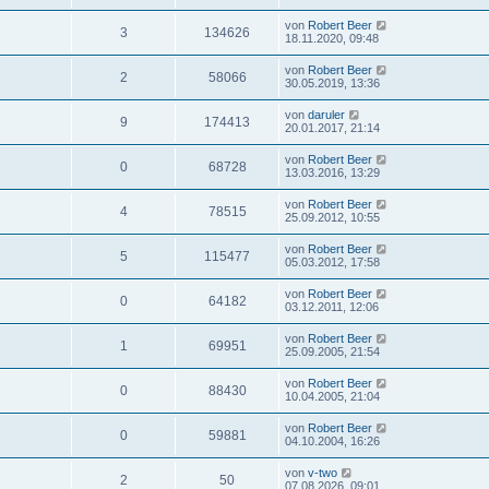
von
Robert Beer
3
134626
18.11.2020, 09:48
von
Robert Beer
2
58066
30.05.2019, 13:36
von
daruler
9
174413
20.01.2017, 21:14
von
Robert Beer
0
68728
13.03.2016, 13:29
von
Robert Beer
4
78515
25.09.2012, 10:55
von
Robert Beer
5
115477
05.03.2012, 17:58
von
Robert Beer
0
64182
03.12.2011, 12:06
von
Robert Beer
1
69951
25.09.2005, 21:54
von
Robert Beer
0
88430
10.04.2005, 21:04
von
Robert Beer
0
59881
04.10.2004, 16:26
von
v-two
2
50
07.08.2026, 09:01