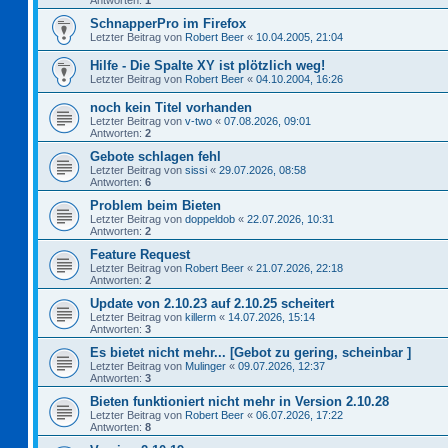
Antworten:
1
SchnapperPro im Firefox
Letzter Beitrag von
Robert Beer
«
10.04.2005, 21:04
Hilfe - Die Spalte XY ist plötzlich weg!
Letzter Beitrag von
Robert Beer
«
04.10.2004, 16:26
noch kein Titel vorhanden
Letzter Beitrag von
v-two
«
07.08.2026, 09:01
Antworten:
2
Gebote schlagen fehl
Letzter Beitrag von
sissi
«
29.07.2026, 08:58
Antworten:
6
Problem beim Bieten
Letzter Beitrag von
doppeldob
«
22.07.2026, 10:31
Antworten:
2
Feature Request
Letzter Beitrag von
Robert Beer
«
21.07.2026, 22:18
Antworten:
2
Update von 2.10.23 auf 2.10.25 scheitert
Letzter Beitrag von
killerm
«
14.07.2026, 15:14
Antworten:
3
Es bietet nicht mehr... [Gebot zu gering, scheinbar ]
Letzter Beitrag von
Mulinger
«
09.07.2026, 12:37
Antworten:
3
Bieten funktioniert nicht mehr in Version 2.10.28
Letzter Beitrag von
Robert Beer
«
06.07.2026, 17:22
Antworten:
8