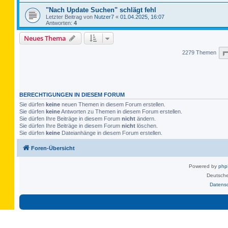
"Nach Update Suchen" schlägt fehl
Letzter Beitrag von
Nutzer7
«
01.04.2025, 16:07
Antworten:
4
Neues Thema
2279 Themen
BERECHTIGUNGEN IN DIESEM FORUM
Sie dürfen
keine
neuen Themen in diesem Forum erstellen.
Sie dürfen
keine
Antworten zu Themen in diesem Forum erstellen.
Sie dürfen Ihre Beiträge in diesem Forum
nicht
ändern.
Sie dürfen Ihre Beiträge in diesem Forum
nicht
löschen.
Sie dürfen
keine
Dateianhänge in diesem Forum erstellen.
Foren-Übersicht
Powered by
ph
Deutsche
Datens