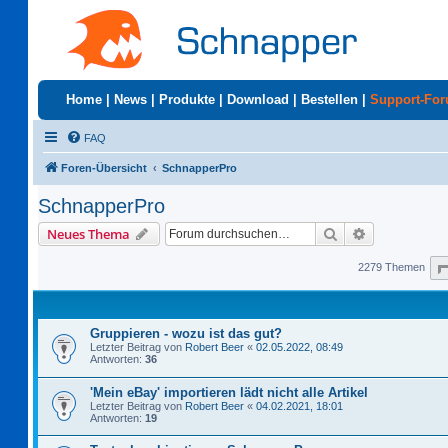
Home
|
News
|
Produkte
|
Download
|
Bestellen
|
Support-Fo
FAQ
Foren-Übersicht
SchnapperPro
SchnapperPro
Suche
Erweiterte S
Neues Thema
2279 Themen
Gruppieren - wozu ist das gut?
Letzter Beitrag von
Robert Beer
«
02.05.2022, 08:49
Antworten:
36
'Mein eBay' importieren lädt nicht alle Artikel
Letzter Beitrag von
Robert Beer
«
04.02.2021, 18:01
Antworten:
19