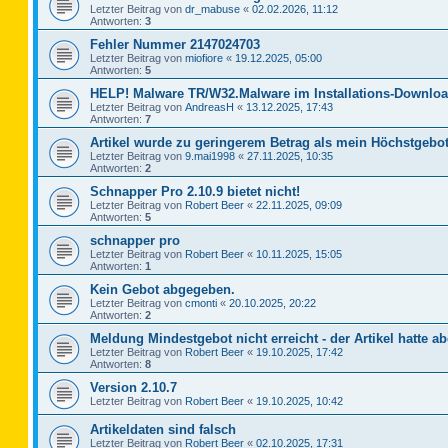
Letzter Beitrag von
dr_mabuse
«
02.02.2026, 11:12
Antworten:
3
Fehler Nummer 2147024703
Letzter Beitrag von
miofiore
«
19.12.2025, 05:00
Antworten:
5
HELP! Malware TR/W32.Malware im Installations-Downloa
Letzter Beitrag von
AndreasH
«
13.12.2025, 17:43
Antworten:
7
Artikel wurde zu geringerem Betrag als mein Höchstgebot
Letzter Beitrag von
9.mai1998
«
27.11.2025, 10:35
Antworten:
2
Schnapper Pro 2.10.9 bietet nicht!
Letzter Beitrag von
Robert Beer
«
22.11.2025, 09:09
Antworten:
5
schnapper pro
Letzter Beitrag von
Robert Beer
«
10.11.2025, 15:05
Antworten:
1
Kein Gebot abgegeben.
Letzter Beitrag von
cmonti
«
20.10.2025, 20:22
Antworten:
2
Meldung Mindestgebot nicht erreicht - der Artikel hatte ab
Letzter Beitrag von
Robert Beer
«
19.10.2025, 17:42
Antworten:
8
Version 2.10.7
Letzter Beitrag von
Robert Beer
«
19.10.2025, 10:42
Artikeldaten sind falsch
Letzter Beitrag von
Robert Beer
«
02.10.2025, 17:31