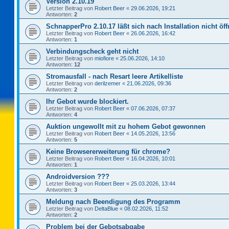
Version 2.10.19
Letzter Beitrag von
Robert Beer
«
29.06.2026, 19:21
Antworten:
2
SchnapperPro 2.10.17 läßt sich nach Installation nicht öf
Letzter Beitrag von
Robert Beer
«
26.06.2026, 16:42
Antworten:
1
Verbindungscheck geht nicht
Letzter Beitrag von
miofiore
«
25.06.2026, 14:10
Antworten:
12
Stromausfall - nach Resart leere Artikelliste
Letzter Beitrag von
derilzemer
«
21.06.2026, 09:36
Antworten:
2
Ihr Gebot wurde blockiert.
Letzter Beitrag von
Robert Beer
«
07.06.2026, 07:37
Antworten:
4
Auktion ungewollt mit zu hohem Gebot gewonnen
Letzter Beitrag von
Robert Beer
«
14.05.2026, 13:56
Antworten:
5
Keine Browsererweiterung für chrome?
Letzter Beitrag von
Robert Beer
«
16.04.2026, 10:01
Antworten:
1
Androidversion ???
Letzter Beitrag von
Robert Beer
«
25.03.2026, 13:44
Antworten:
3
Meldung nach Beendigung des Programm
Letzter Beitrag von
DeltaBlue
«
08.02.2026, 11:52
Antworten:
2
Problem bei der Gebotsabgabe