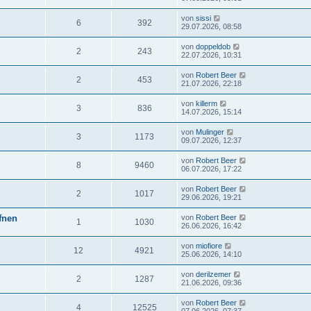
von
sissi
6
392
29.07.2026, 08:58
von
doppeldob
2
243
22.07.2026, 10:31
von
Robert Beer
2
453
21.07.2026, 22:18
von
killerm
3
836
14.07.2026, 15:14
von
Mulinger
3
1173
09.07.2026, 12:37
von
Robert Beer
8
9460
06.07.2026, 17:22
von
Robert Beer
2
1017
29.06.2026, 19:21
ffnen
von
Robert Beer
1
1030
26.06.2026, 16:42
von
miofiore
12
4921
25.06.2026, 14:10
von
derilzemer
2
1287
21.06.2026, 09:36
von
Robert Beer
4
12525