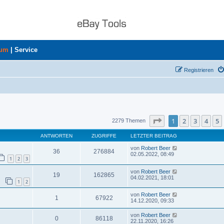
rum
|
Service
Registrieren
uche
Seite
1
von
46
1
2
3
4
5
2279 Themen
ANTWORTEN
ZUGRIFFE
LETZTER BEITRAG
von
Robert Beer
36
276884
02.05.2022, 08:49
1
2
3
von
Robert Beer
19
162865
04.02.2021, 18:01
1
2
von
Robert Beer
1
67922
14.12.2020, 09:33
von
Robert Beer
0
86118
22.11.2020, 16:26