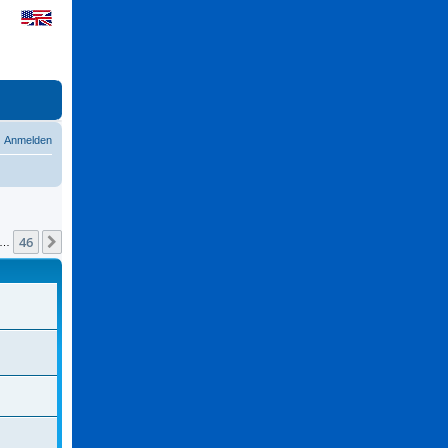
Anmelden
46
Nächste
…