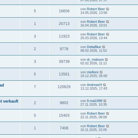
07.06.2026, 07:37
von
Robert Beer
5
16656
14.05.2026, 13:56
von
Robert Beer
1
20713
16.04.2026, 10:01
von
Robert Beer
3
11923
25.03.2026, 13:44
von
DeltaBlue
2
9778
08.02.2026, 11:52
von
dr_mabuse
3
39739
02.02.2026, 11:12
von
miofiore
5
13561
19.12.2025, 05:00
ad
von
AndreasH
7
120629
13.12.2025, 17:43
t verkauft
von
9.mai1998
2
9802
27.11.2025, 10:35
von
Robert Beer
5
15403
22.11.2025, 09:09
von
Robert Beer
1
7408
10.11.2025, 15:05