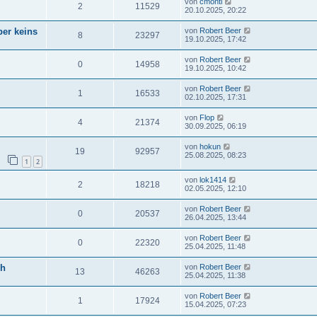
von
cmonti
2
11529
20.10.2025, 20:22
ber keins
von
Robert Beer
8
23297
19.10.2025, 17:42
von
Robert Beer
0
14958
19.10.2025, 10:42
von
Robert Beer
1
16533
02.10.2025, 17:31
von
Flop
4
21374
30.09.2025, 06:19
von
hokun
19
92957
25.08.2025, 08:23
1
2
von
lok1414
2
18218
02.05.2025, 12:10
von
Robert Beer
0
20537
26.04.2025, 13:44
von
Robert Beer
0
22320
25.04.2025, 11:48
ch
von
Robert Beer
13
46263
25.04.2025, 11:38
von
Robert Beer
1
17924
15.04.2025, 07:23