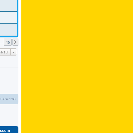
46
Nächste
…
e zu
UTC+01:00
essum