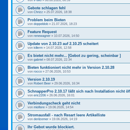
von
v-two
»
06.08.2026, 06:59
Gebote schlagen fehl
von
Chrizz
»
25.07.2026, 18:38
Problem beim Bieten
von
doppeldob
»
21.07.2026, 18:23
Feature Request
von
renewagner
»
10.07.2026, 14:50
Update von 2.10.23 auf 2.10.25 scheitert
von
killerm
»
14.07.2026, 12:58
Es bietet nicht mehr... [Gebot zu gering, scheinbar ]
von
gabriel
»
08.07.2026, 22:34
Bieten funktioniert nicht mehr in Version 2.10.28
von
rocco
»
27.06.2026, 10:53
Version 2.10.19
von
Robert Beer
»
29.06.2026, 16:34
SchnapperPro 2.10.17 läßt sich nach Installation nicht ö
von
eric2206
»
26.06.2026, 16:01
Verbindungscheck geht nicht
von
miofiore
»
19.06.2026, 14:54
Stromausfall - nach Resart leere Artikelliste
von
derilzemer
»
19.06.2026, 14:19
Ihr Gebot wurde blockiert.