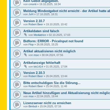
Kein Gebot abgegeben.
von
cmonti
»
19.10.2025, 16:34
Meldung Mindestgebot nicht erreicht - der Artikel hatte a
von
JvH
»
17.10.2025, 18:31
Version 2.10.7
von
Robert Beer
»
19.10.2025, 10:42
Artikeldaten sind falsch
von
Mediatrice
»
02.10.2025, 17:03
Bidform: ERROR - PriceInput not found
von
Flop
»
26.09.2025, 15:25
Artikel aktualisieren nicht möglich
von
mse
»
30.04.2024, 07:56
Artikelanzeige fehlerhaft
von
lok1414
»
01.05.2025, 17:04
Version 2.10.3
von
Robert Beer
»
26.04.2025, 13:44
Bitte entschuldigen Sie die Störung...
von
Robert Beer
»
25.04.2025, 11:48
Neue Artikel hinzufügen und Aktualisierung nicht mögli
von
mse
»
22.04.2025, 19:44
Lizenzserver nicht zu erreichen
von
Bimbuli
»
15.04.2025, 07:16