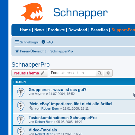
Home
|
News
|
Produkte
|
Download
|
Bestellen
|
Support-Fo
Schnellzugriff
FAQ
Foren-Übersicht
SchnapperPro
SchnapperPro
Suche
Erweiterte S
Neues Thema
THEMEN
Gruppieren - wozu ist das gut?
von
Veyron
»
11.07.2004, 15:52
'Mein eBay' importieren lädt nicht alle Artikel
von
Robert Beer
»
22.01.2009, 18:11
Tastenkombinationen SchnapperPro
von
Robert Beer
»
05.06.2005, 16:21
Video-Tutorials
von
Robert Beer
»
22.11.2020, 16:26