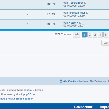
von
Robert Beer
3
18363
03.04.2025, 12:20
von
nochschneller
2
17449
01.04.2025, 18:19
von
Nutzer7
4
20359
01.04.2025, 16:07
Seite
1
von
46
1
2
3
4
5
2279 Themen
Geh
Alle Cookies löschen
Alle Zeiten sind
pBB
® Forum Software © phpBB Limited
 Übersetzung durch
phpBB.de
chutz
|
Nutzungsbedingungen
Datenschutz
Impr