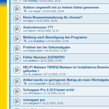
von
Rohling
»
20.03.2022, 19:11
Auktion ungewollt mit zu hohem Gebot gewonnen
von
msab
»
15.04.2026, 18:44
Keine Browsererweiterung für chrome?
von
jopo
»
13.07.2025, 15:00
Androidversion ???
von
Zierni
»
28.02.2026, 11:14
Meldung nach Beendigung des Programm
von
DeltaBlue
»
07.02.2026, 12:30
Problem bei der Gebotsabgabe
von
Robert Beer
»
06.03.2023, 12:39
Fehler Nummer 2147024703
von
miofiore
»
18.12.2025, 14:46
HELP! Malware TR/W32.Malware im Installations-Downlo
gefunden !
von
dr_mabuse
»
07.12.2025, 17:35
Artikel wurde zu geringerem Betrag als mein Höchstgebo
von
9.mai1998
»
26.11.2025, 22:42
Schnapper Pro 2.10.9 bietet nicht!
von
JPGranizo
»
17.11.2025, 01:10
schnapper pro
von
stargazer
»
10.11.2025, 15:01