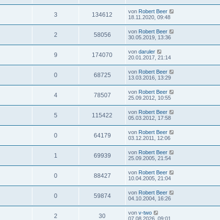
von
Robert Beer
3
134612
18.11.2020, 09:48
von
Robert Beer
2
58056
30.05.2019, 13:36
von
daruler
9
174070
20.01.2017, 21:14
von
Robert Beer
0
68725
13.03.2016, 13:29
von
Robert Beer
4
78507
25.09.2012, 10:55
von
Robert Beer
5
115422
05.03.2012, 17:58
von
Robert Beer
0
64179
03.12.2011, 12:06
von
Robert Beer
1
69939
25.09.2005, 21:54
von
Robert Beer
0
88427
10.04.2005, 21:04
von
Robert Beer
0
59874
04.10.2004, 16:26
von
v-two
2
30
07.08.2026, 09:01