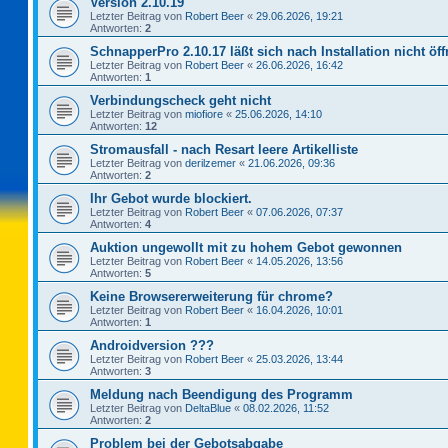
Version 2.10.19
Letzter Beitrag von
Robert Beer
«
29.06.2026, 19:21
Antworten:
2
SchnapperPro 2.10.17 läßt sich nach Installation nicht öf
Letzter Beitrag von
Robert Beer
«
26.06.2026, 16:42
Antworten:
1
Verbindungscheck geht nicht
Letzter Beitrag von
miofiore
«
25.06.2026, 14:10
Antworten:
12
Stromausfall - nach Resart leere Artikelliste
Letzter Beitrag von
derilzemer
«
21.06.2026, 09:36
Antworten:
2
Ihr Gebot wurde blockiert.
Letzter Beitrag von
Robert Beer
«
07.06.2026, 07:37
Antworten:
4
Auktion ungewollt mit zu hohem Gebot gewonnen
Letzter Beitrag von
Robert Beer
«
14.05.2026, 13:56
Antworten:
5
Keine Browsererweiterung für chrome?
Letzter Beitrag von
Robert Beer
«
16.04.2026, 10:01
Antworten:
1
Androidversion ???
Letzter Beitrag von
Robert Beer
«
25.03.2026, 13:44
Antworten:
3
Meldung nach Beendigung des Programm
Letzter Beitrag von
DeltaBlue
«
08.02.2026, 11:52
Antworten:
2
Problem bei der Gebotsabgabe