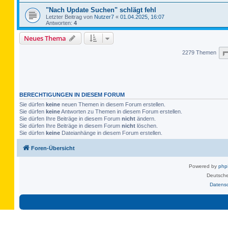
"Nach Update Suchen" schlägt fehl
Letzter Beitrag von
Nutzer7
«
01.04.2025, 16:07
Antworten:
4
Neues Thema
2279 Themen
BERECHTIGUNGEN IN DIESEM FORUM
Sie dürfen
keine
neuen Themen in diesem Forum erstellen.
Sie dürfen
keine
Antworten zu Themen in diesem Forum erstellen.
Sie dürfen Ihre Beiträge in diesem Forum
nicht
ändern.
Sie dürfen Ihre Beiträge in diesem Forum
nicht
löschen.
Sie dürfen
keine
Dateianhänge in diesem Forum erstellen.
Foren-Übersicht
Powered by
ph
Deutsche
Datens