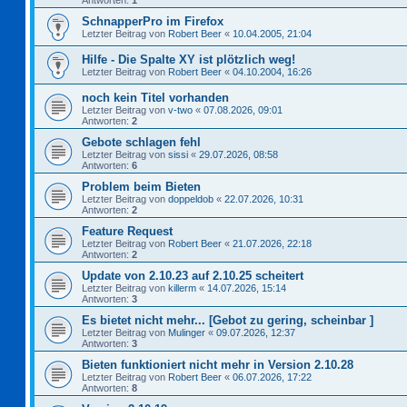
Antworten:
1
SchnapperPro im Firefox
Letzter Beitrag von
Robert Beer
«
10.04.2005, 21:04
Hilfe - Die Spalte XY ist plötzlich weg!
Letzter Beitrag von
Robert Beer
«
04.10.2004, 16:26
noch kein Titel vorhanden
Letzter Beitrag von
v-two
«
07.08.2026, 09:01
Antworten:
2
Gebote schlagen fehl
Letzter Beitrag von
sissi
«
29.07.2026, 08:58
Antworten:
6
Problem beim Bieten
Letzter Beitrag von
doppeldob
«
22.07.2026, 10:31
Antworten:
2
Feature Request
Letzter Beitrag von
Robert Beer
«
21.07.2026, 22:18
Antworten:
2
Update von 2.10.23 auf 2.10.25 scheitert
Letzter Beitrag von
killerm
«
14.07.2026, 15:14
Antworten:
3
Es bietet nicht mehr... [Gebot zu gering, scheinbar ]
Letzter Beitrag von
Mulinger
«
09.07.2026, 12:37
Antworten:
3
Bieten funktioniert nicht mehr in Version 2.10.28
Letzter Beitrag von
Robert Beer
«
06.07.2026, 17:22
Antworten:
8