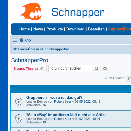
Home
|
News
|
Produkte
|
Download
|
Bestellen
|
Support-Fo
FAQ
Foren-Übersicht
SchnapperPro
SchnapperPro
Suche
Erweiterte S
Neues Thema
2279 Themen
Gruppieren - wozu ist das gut?
Letzter Beitrag von
Robert Beer
«
02.05.2022, 08:49
Antworten:
36
'Mein eBay' importieren lädt nicht alle Artikel
Letzter Beitrag von
Robert Beer
«
04.02.2021, 18:01
Antworten:
19