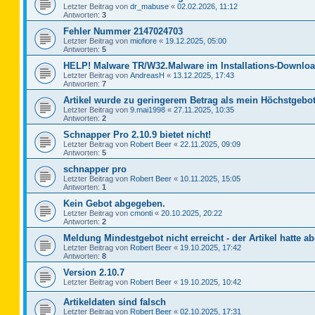
Letzter Beitrag von
dr_mabuse
«
02.02.2026, 11:12
Antworten:
3
Fehler Nummer 2147024703
Letzter Beitrag von
miofiore
«
19.12.2025, 05:00
Antworten:
5
HELP! Malware TR/W32.Malware im Installations-Downloa
Letzter Beitrag von
AndreasH
«
13.12.2025, 17:43
Antworten:
7
Artikel wurde zu geringerem Betrag als mein Höchstgebot
Letzter Beitrag von
9.mai1998
«
27.11.2025, 10:35
Antworten:
2
Schnapper Pro 2.10.9 bietet nicht!
Letzter Beitrag von
Robert Beer
«
22.11.2025, 09:09
Antworten:
5
schnapper pro
Letzter Beitrag von
Robert Beer
«
10.11.2025, 15:05
Antworten:
1
Kein Gebot abgegeben.
Letzter Beitrag von
cmonti
«
20.10.2025, 20:22
Antworten:
2
Meldung Mindestgebot nicht erreicht - der Artikel hatte ab
Letzter Beitrag von
Robert Beer
«
19.10.2025, 17:42
Antworten:
8
Version 2.10.7
Letzter Beitrag von
Robert Beer
«
19.10.2025, 10:42
Artikeldaten sind falsch
Letzter Beitrag von
Robert Beer
«
02.10.2025, 17:31