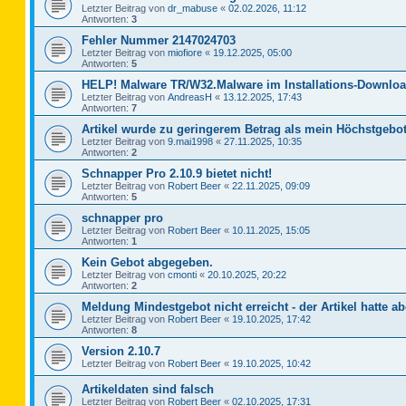
Letzter Beitrag von
dr_mabuse
«
02.02.2026, 11:12
Antworten:
3
Fehler Nummer 2147024703
Letzter Beitrag von
miofiore
«
19.12.2025, 05:00
Antworten:
5
HELP! Malware TR/W32.Malware im Installations-Downloa
Letzter Beitrag von
AndreasH
«
13.12.2025, 17:43
Antworten:
7
Artikel wurde zu geringerem Betrag als mein Höchstgebot
Letzter Beitrag von
9.mai1998
«
27.11.2025, 10:35
Antworten:
2
Schnapper Pro 2.10.9 bietet nicht!
Letzter Beitrag von
Robert Beer
«
22.11.2025, 09:09
Antworten:
5
schnapper pro
Letzter Beitrag von
Robert Beer
«
10.11.2025, 15:05
Antworten:
1
Kein Gebot abgegeben.
Letzter Beitrag von
cmonti
«
20.10.2025, 20:22
Antworten:
2
Meldung Mindestgebot nicht erreicht - der Artikel hatte ab
Letzter Beitrag von
Robert Beer
«
19.10.2025, 17:42
Antworten:
8
Version 2.10.7
Letzter Beitrag von
Robert Beer
«
19.10.2025, 10:42
Artikeldaten sind falsch
Letzter Beitrag von
Robert Beer
«
02.10.2025, 17:31