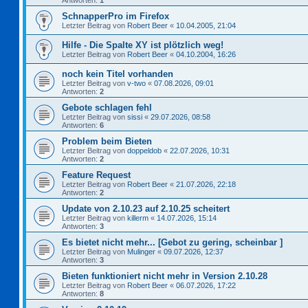
Antworten:
1
SchnapperPro im Firefox
Letzter Beitrag von
Robert Beer
«
10.04.2005, 21:04
Hilfe - Die Spalte XY ist plötzlich weg!
Letzter Beitrag von
Robert Beer
«
04.10.2004, 16:26
noch kein Titel vorhanden
Letzter Beitrag von
v-two
«
07.08.2026, 09:01
Antworten:
2
Gebote schlagen fehl
Letzter Beitrag von
sissi
«
29.07.2026, 08:58
Antworten:
6
Problem beim Bieten
Letzter Beitrag von
doppeldob
«
22.07.2026, 10:31
Antworten:
2
Feature Request
Letzter Beitrag von
Robert Beer
«
21.07.2026, 22:18
Antworten:
2
Update von 2.10.23 auf 2.10.25 scheitert
Letzter Beitrag von
killerm
«
14.07.2026, 15:14
Antworten:
3
Es bietet nicht mehr... [Gebot zu gering, scheinbar ]
Letzter Beitrag von
Mulinger
«
09.07.2026, 12:37
Antworten:
3
Bieten funktioniert nicht mehr in Version 2.10.28
Letzter Beitrag von
Robert Beer
«
06.07.2026, 17:22
Antworten:
8