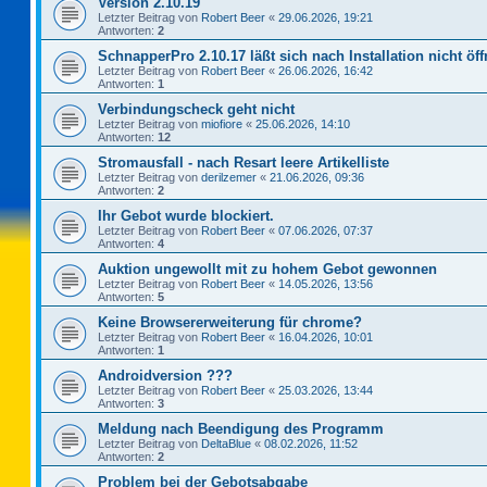
Version 2.10.19
Letzter Beitrag von
Robert Beer
«
29.06.2026, 19:21
Antworten:
2
SchnapperPro 2.10.17 läßt sich nach Installation nicht öf
Letzter Beitrag von
Robert Beer
«
26.06.2026, 16:42
Antworten:
1
Verbindungscheck geht nicht
Letzter Beitrag von
miofiore
«
25.06.2026, 14:10
Antworten:
12
Stromausfall - nach Resart leere Artikelliste
Letzter Beitrag von
derilzemer
«
21.06.2026, 09:36
Antworten:
2
Ihr Gebot wurde blockiert.
Letzter Beitrag von
Robert Beer
«
07.06.2026, 07:37
Antworten:
4
Auktion ungewollt mit zu hohem Gebot gewonnen
Letzter Beitrag von
Robert Beer
«
14.05.2026, 13:56
Antworten:
5
Keine Browsererweiterung für chrome?
Letzter Beitrag von
Robert Beer
«
16.04.2026, 10:01
Antworten:
1
Androidversion ???
Letzter Beitrag von
Robert Beer
«
25.03.2026, 13:44
Antworten:
3
Meldung nach Beendigung des Programm
Letzter Beitrag von
DeltaBlue
«
08.02.2026, 11:52
Antworten:
2
Problem bei der Gebotsabgabe