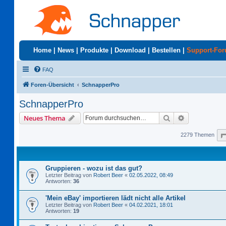
Home
|
News
|
Produkte
|
Download
|
Bestellen
|
Support-Fo
FAQ
Foren-Übersicht
SchnapperPro
SchnapperPro
Suche
Erweiterte S
Neues Thema
2279 Themen
Gruppieren - wozu ist das gut?
Letzter Beitrag von
Robert Beer
«
02.05.2022, 08:49
Antworten:
36
'Mein eBay' importieren lädt nicht alle Artikel
Letzter Beitrag von
Robert Beer
«
04.02.2021, 18:01
Antworten:
19