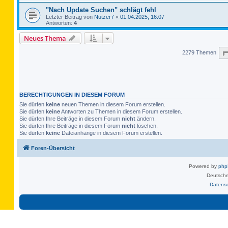
"Nach Update Suchen" schlägt fehl
Letzter Beitrag von
Nutzer7
«
01.04.2025, 16:07
Antworten:
4
Neues Thema
2279 Themen
BERECHTIGUNGEN IN DIESEM FORUM
Sie dürfen
keine
neuen Themen in diesem Forum erstellen.
Sie dürfen
keine
Antworten zu Themen in diesem Forum erstellen.
Sie dürfen Ihre Beiträge in diesem Forum
nicht
ändern.
Sie dürfen Ihre Beiträge in diesem Forum
nicht
löschen.
Sie dürfen
keine
Dateianhänge in diesem Forum erstellen.
Foren-Übersicht
Powered by
ph
Deutsche
Datens