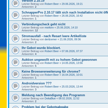
Version 2.10.19
Letzter Beitrag von
Robert Beer
«
29.06.2026, 19:21
Antworten:
2
SchnapperPro 2.10.17 läßt sich nach Installation nicht öf
Letzter Beitrag von
Robert Beer
«
26.06.2026, 16:42
Antworten:
1
Verbindungscheck geht nicht
Letzter Beitrag von
miofiore
«
25.06.2026, 14:10
Antworten:
12
Stromausfall - nach Resart leere Artikelliste
Letzter Beitrag von
derilzemer
«
21.06.2026, 09:36
Antworten:
2
Ihr Gebot wurde blockiert.
Letzter Beitrag von
Robert Beer
«
07.06.2026, 07:37
Antworten:
4
Auktion ungewollt mit zu hohem Gebot gewonnen
Letzter Beitrag von
Robert Beer
«
14.05.2026, 13:56
Antworten:
5
Keine Browsererweiterung für chrome?
Letzter Beitrag von
Robert Beer
«
16.04.2026, 10:01
Antworten:
1
Androidversion ???
Letzter Beitrag von
Robert Beer
«
25.03.2026, 13:44
Antworten:
3
Meldung nach Beendigung des Programm
Letzter Beitrag von
DeltaBlue
«
08.02.2026, 11:52
Antworten:
2
Problem bei der Gebotsabgabe