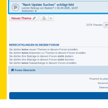
"Nach Update Suchen" schlägt fehl
Letzter Beitrag von
Nutzer7
«
01.04.2025, 16:07
Antworten:
4
Neues Thema
2279 Themen
BERECHTIGUNGEN IN DIESEM FORUM
Sie dürfen
keine
neuen Themen in diesem Forum erstellen.
Sie dürfen
keine
Antworten zu Themen in diesem Forum erstellen.
Sie dürfen Ihre Beiträge in diesem Forum
nicht
ändern.
Sie dürfen Ihre Beiträge in diesem Forum
nicht
löschen.
Sie dürfen
keine
Dateianhänge in diesem Forum erstellen.
Foren-Übersicht
Powered by
ph
Deutsche
Datens