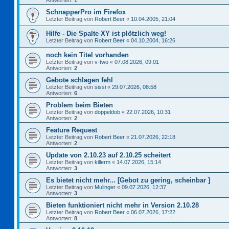
Antworten:
1
SchnapperPro im Firefox
Letzter Beitrag von
Robert Beer
«
10.04.2005, 21:04
Hilfe - Die Spalte XY ist plötzlich weg!
Letzter Beitrag von
Robert Beer
«
04.10.2004, 16:26
noch kein Titel vorhanden
Letzter Beitrag von
v-two
«
07.08.2026, 09:01
Antworten:
2
Gebote schlagen fehl
Letzter Beitrag von
sissi
«
29.07.2026, 08:58
Antworten:
6
Problem beim Bieten
Letzter Beitrag von
doppeldob
«
22.07.2026, 10:31
Antworten:
2
Feature Request
Letzter Beitrag von
Robert Beer
«
21.07.2026, 22:18
Antworten:
2
Update von 2.10.23 auf 2.10.25 scheitert
Letzter Beitrag von
killerm
«
14.07.2026, 15:14
Antworten:
3
Es bietet nicht mehr... [Gebot zu gering, scheinbar ]
Letzter Beitrag von
Mulinger
«
09.07.2026, 12:37
Antworten:
3
Bieten funktioniert nicht mehr in Version 2.10.28
Letzter Beitrag von
Robert Beer
«
06.07.2026, 17:22
Antworten:
8