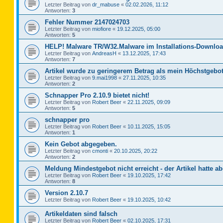
Letzter Beitrag von
dr_mabuse
«
02.02.2026, 11:12
Antworten:
3
Fehler Nummer 2147024703
Letzter Beitrag von
miofiore
«
19.12.2025, 05:00
Antworten:
5
HELP! Malware TR/W32.Malware im Installations-Downloa
Letzter Beitrag von
AndreasH
«
13.12.2025, 17:43
Antworten:
7
Artikel wurde zu geringerem Betrag als mein Höchstgebot
Letzter Beitrag von
9.mai1998
«
27.11.2025, 10:35
Antworten:
2
Schnapper Pro 2.10.9 bietet nicht!
Letzter Beitrag von
Robert Beer
«
22.11.2025, 09:09
Antworten:
5
schnapper pro
Letzter Beitrag von
Robert Beer
«
10.11.2025, 15:05
Antworten:
1
Kein Gebot abgegeben.
Letzter Beitrag von
cmonti
«
20.10.2025, 20:22
Antworten:
2
Meldung Mindestgebot nicht erreicht - der Artikel hatte ab
Letzter Beitrag von
Robert Beer
«
19.10.2025, 17:42
Antworten:
8
Version 2.10.7
Letzter Beitrag von
Robert Beer
«
19.10.2025, 10:42
Artikeldaten sind falsch
Letzter Beitrag von
Robert Beer
«
02.10.2025, 17:31