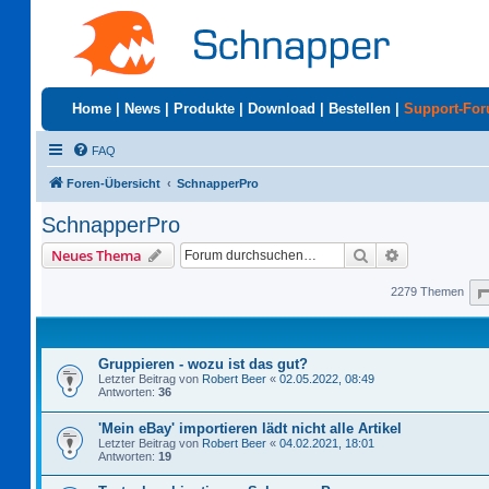
Home
|
News
|
Produkte
|
Download
|
Bestellen
|
Support-Fo
FAQ
Foren-Übersicht
SchnapperPro
SchnapperPro
Suche
Erweiterte S
Neues Thema
2279 Themen
Gruppieren - wozu ist das gut?
Letzter Beitrag von
Robert Beer
«
02.05.2022, 08:49
Antworten:
36
'Mein eBay' importieren lädt nicht alle Artikel
Letzter Beitrag von
Robert Beer
«
04.02.2021, 18:01
Antworten:
19