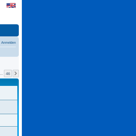
Anmelden
46
Nächste
…