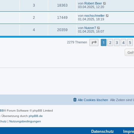
von
Robert Beer
3
18363
03.04.2025, 12:20
von
nochschneller
2
17449
01.04.2025, 18:19
von
Nutzer7
4
20359
01.04.2025, 16:07
Seite
1
von
46
1
2
3
4
5
2279 Themen
Geh
Alle Cookies löschen
Alle Zeiten sind
pBB
® Forum Software © phpBB Limited
 Übersetzung durch
phpBB.de
chutz
|
Nutzungsbedingungen
Datenschutz
Impr