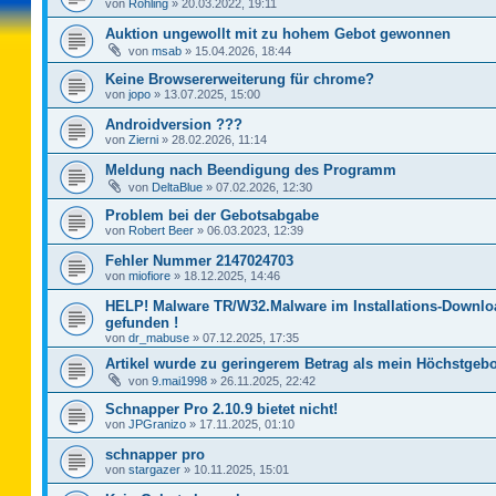
von
Rohling
»
20.03.2022, 19:11
Auktion ungewollt mit zu hohem Gebot gewonnen
von
msab
»
15.04.2026, 18:44
Keine Browsererweiterung für chrome?
von
jopo
»
13.07.2025, 15:00
Androidversion ???
von
Zierni
»
28.02.2026, 11:14
Meldung nach Beendigung des Programm
von
DeltaBlue
»
07.02.2026, 12:30
Problem bei der Gebotsabgabe
von
Robert Beer
»
06.03.2023, 12:39
Fehler Nummer 2147024703
von
miofiore
»
18.12.2025, 14:46
HELP! Malware TR/W32.Malware im Installations-Downlo
gefunden !
von
dr_mabuse
»
07.12.2025, 17:35
Artikel wurde zu geringerem Betrag als mein Höchstgebo
von
9.mai1998
»
26.11.2025, 22:42
Schnapper Pro 2.10.9 bietet nicht!
von
JPGranizo
»
17.11.2025, 01:10
schnapper pro
von
stargazer
»
10.11.2025, 15:01