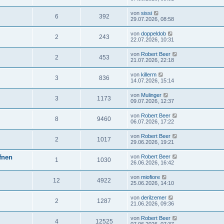
von
sissi
6
392
29.07.2026, 08:58
von
doppeldob
2
243
22.07.2026, 10:31
von
Robert Beer
2
453
21.07.2026, 22:18
von
killerm
3
836
14.07.2026, 15:14
von
Mulinger
3
1173
09.07.2026, 12:37
von
Robert Beer
8
9460
06.07.2026, 17:22
von
Robert Beer
2
1017
29.06.2026, 19:21
ffnen
von
Robert Beer
1
1030
26.06.2026, 16:42
von
miofiore
12
4922
25.06.2026, 14:10
von
derilzemer
2
1287
21.06.2026, 09:36
von
Robert Beer
4
12525