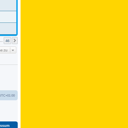
46
Nächste
…
e zu
UTC+01:00
essum