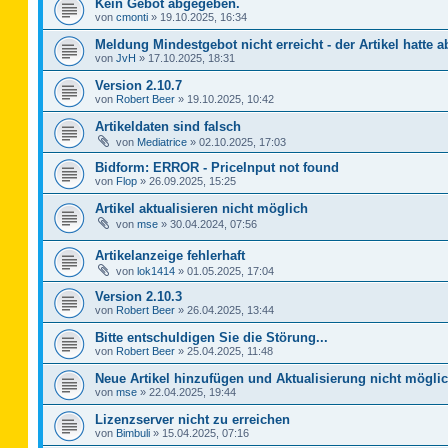
Kein Gebot abgegeben.
von
cmonti
»
19.10.2025, 16:34
Meldung Mindestgebot nicht erreicht - der Artikel hatte a
von
JvH
»
17.10.2025, 18:31
Version 2.10.7
von
Robert Beer
»
19.10.2025, 10:42
Artikeldaten sind falsch
von
Mediatrice
»
02.10.2025, 17:03
Bidform: ERROR - PriceInput not found
von
Flop
»
26.09.2025, 15:25
Artikel aktualisieren nicht möglich
von
mse
»
30.04.2024, 07:56
Artikelanzeige fehlerhaft
von
lok1414
»
01.05.2025, 17:04
Version 2.10.3
von
Robert Beer
»
26.04.2025, 13:44
Bitte entschuldigen Sie die Störung...
von
Robert Beer
»
25.04.2025, 11:48
Neue Artikel hinzufügen und Aktualisierung nicht mögli
von
mse
»
22.04.2025, 19:44
Lizenzserver nicht zu erreichen
von
Bimbuli
»
15.04.2025, 07:16