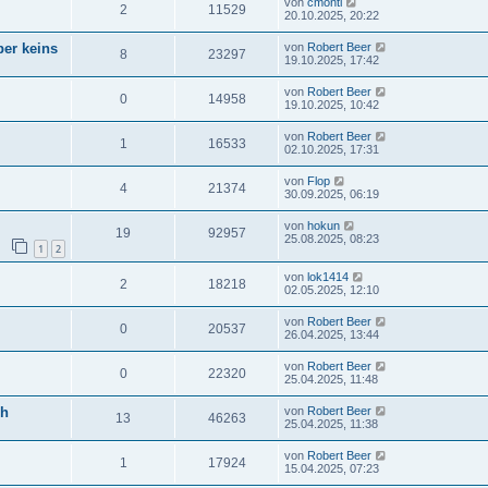
von
cmonti
2
11529
20.10.2025, 20:22
ber keins
von
Robert Beer
8
23297
19.10.2025, 17:42
von
Robert Beer
0
14958
19.10.2025, 10:42
von
Robert Beer
1
16533
02.10.2025, 17:31
von
Flop
4
21374
30.09.2025, 06:19
von
hokun
19
92957
25.08.2025, 08:23
1
2
von
lok1414
2
18218
02.05.2025, 12:10
von
Robert Beer
0
20537
26.04.2025, 13:44
von
Robert Beer
0
22320
25.04.2025, 11:48
ch
von
Robert Beer
13
46263
25.04.2025, 11:38
von
Robert Beer
1
17924
15.04.2025, 07:23