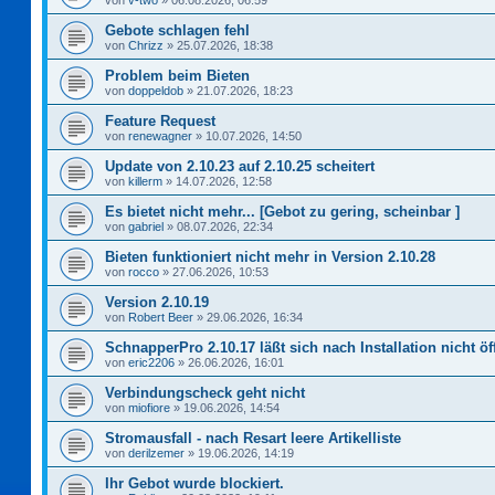
von
v-two
»
06.08.2026, 06:59
Gebote schlagen fehl
von
Chrizz
»
25.07.2026, 18:38
Problem beim Bieten
von
doppeldob
»
21.07.2026, 18:23
Feature Request
von
renewagner
»
10.07.2026, 14:50
Update von 2.10.23 auf 2.10.25 scheitert
von
killerm
»
14.07.2026, 12:58
Es bietet nicht mehr... [Gebot zu gering, scheinbar ]
von
gabriel
»
08.07.2026, 22:34
Bieten funktioniert nicht mehr in Version 2.10.28
von
rocco
»
27.06.2026, 10:53
Version 2.10.19
von
Robert Beer
»
29.06.2026, 16:34
SchnapperPro 2.10.17 läßt sich nach Installation nicht ö
von
eric2206
»
26.06.2026, 16:01
Verbindungscheck geht nicht
von
miofiore
»
19.06.2026, 14:54
Stromausfall - nach Resart leere Artikelliste
von
derilzemer
»
19.06.2026, 14:19
Ihr Gebot wurde blockiert.