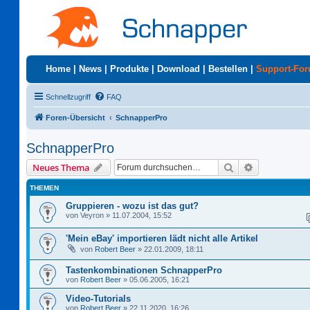
Home
|
News
|
Produkte
|
Download
|
Bestellen
|
Support-Fo
Schnellzugriff
FAQ
Foren-Übersicht
SchnapperPro
SchnapperPro
Suche
Erweiterte S
Neues Thema
THEMEN
Gruppieren - wozu ist das gut?
von
Veyron
»
11.07.2004, 15:52
'Mein eBay' importieren lädt nicht alle Artikel
von
Robert Beer
»
22.01.2009, 18:11
Tastenkombinationen SchnapperPro
von
Robert Beer
»
05.06.2005, 16:21
Video-Tutorials
von
Robert Beer
»
22.11.2020, 16:26