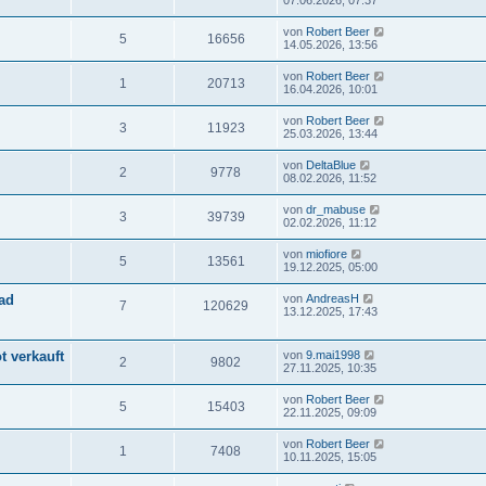
07.06.2026, 07:37
von
Robert Beer
5
16656
14.05.2026, 13:56
von
Robert Beer
1
20713
16.04.2026, 10:01
von
Robert Beer
3
11923
25.03.2026, 13:44
von
DeltaBlue
2
9778
08.02.2026, 11:52
von
dr_mabuse
3
39739
02.02.2026, 11:12
von
miofiore
5
13561
19.12.2025, 05:00
ad
von
AndreasH
7
120629
13.12.2025, 17:43
t verkauft
von
9.mai1998
2
9802
27.11.2025, 10:35
von
Robert Beer
5
15403
22.11.2025, 09:09
von
Robert Beer
1
7408
10.11.2025, 15:05