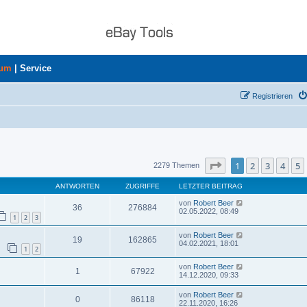
rum
|
Service
Registrieren
uche
Seite
1
von
46
1
2
3
4
5
2279 Themen
ANTWORTEN
ZUGRIFFE
LETZTER BEITRAG
von
Robert Beer
36
276884
02.05.2022, 08:49
1
2
3
von
Robert Beer
19
162865
04.02.2021, 18:01
1
2
von
Robert Beer
1
67922
14.12.2020, 09:33
von
Robert Beer
0
86118
22.11.2020, 16:26