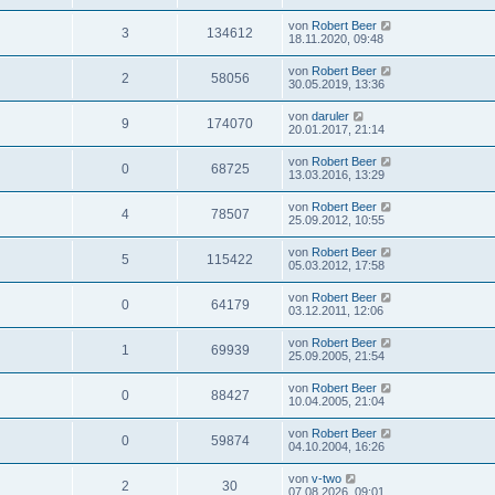
von
Robert Beer
3
134612
18.11.2020, 09:48
von
Robert Beer
2
58056
30.05.2019, 13:36
von
daruler
9
174070
20.01.2017, 21:14
von
Robert Beer
0
68725
13.03.2016, 13:29
von
Robert Beer
4
78507
25.09.2012, 10:55
von
Robert Beer
5
115422
05.03.2012, 17:58
von
Robert Beer
0
64179
03.12.2011, 12:06
von
Robert Beer
1
69939
25.09.2005, 21:54
von
Robert Beer
0
88427
10.04.2005, 21:04
von
Robert Beer
0
59874
04.10.2004, 16:26
von
v-two
2
30
07.08.2026, 09:01