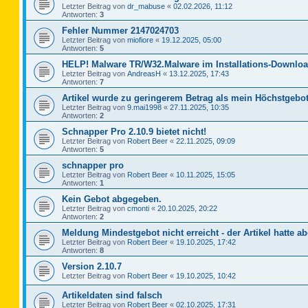
Letzter Beitrag von
dr_mabuse
«
02.02.2026, 11:12
Antworten:
3
Fehler Nummer 2147024703
Letzter Beitrag von
miofiore
«
19.12.2025, 05:00
Antworten:
5
HELP! Malware TR/W32.Malware im Installations-Downloa
Letzter Beitrag von
AndreasH
«
13.12.2025, 17:43
Antworten:
7
Artikel wurde zu geringerem Betrag als mein Höchstgebot
Letzter Beitrag von
9.mai1998
«
27.11.2025, 10:35
Antworten:
2
Schnapper Pro 2.10.9 bietet nicht!
Letzter Beitrag von
Robert Beer
«
22.11.2025, 09:09
Antworten:
5
schnapper pro
Letzter Beitrag von
Robert Beer
«
10.11.2025, 15:05
Antworten:
1
Kein Gebot abgegeben.
Letzter Beitrag von
cmonti
«
20.10.2025, 20:22
Antworten:
2
Meldung Mindestgebot nicht erreicht - der Artikel hatte ab
Letzter Beitrag von
Robert Beer
«
19.10.2025, 17:42
Antworten:
8
Version 2.10.7
Letzter Beitrag von
Robert Beer
«
19.10.2025, 10:42
Artikeldaten sind falsch
Letzter Beitrag von
Robert Beer
«
02.10.2025, 17:31