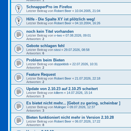
Antworten:
1
SchnapperPro im Firefox
Letzter Beitrag von
Robert Beer
«
10.04.2005, 21:04
Hilfe - Die Spalte XY ist plötzlich weg!
Letzter Beitrag von
Robert Beer
«
04.10.2004, 16:26
noch kein Titel vorhanden
Letzter Beitrag von
v-two
«
07.08.2026, 09:01
Antworten:
2
Gebote schlagen fehl
Letzter Beitrag von
sissi
«
29.07.2026, 08:58
Antworten:
6
Problem beim Bieten
Letzter Beitrag von
doppeldob
«
22.07.2026, 10:31
Antworten:
2
Feature Request
Letzter Beitrag von
Robert Beer
«
21.07.2026, 22:18
Antworten:
2
Update von 2.10.23 auf 2.10.25 scheitert
Letzter Beitrag von
killerm
«
14.07.2026, 15:14
Antworten:
3
Es bietet nicht mehr... [Gebot zu gering, scheinbar ]
Letzter Beitrag von
Mulinger
«
09.07.2026, 12:37
Antworten:
3
Bieten funktioniert nicht mehr in Version 2.10.28
Letzter Beitrag von
Robert Beer
«
06.07.2026, 17:22
Antworten:
8