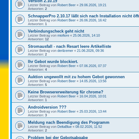
Version 2.10.19
Letzter Beitrag von
Robert Beer
«
29.06.2026, 19:21
Antworten:
2
SchnapperPro 2.10.17 läßt sich nach Installation nicht öf
Letzter Beitrag von
Robert Beer
«
26.06.2026, 16:42
Antworten:
1
Verbindungscheck geht nicht
Letzter Beitrag von
miofiore
«
25.06.2026, 14:10
Antworten:
12
Stromausfall - nach Resart leere Artikelliste
Letzter Beitrag von
derilzemer
«
21.06.2026, 09:36
Antworten:
2
Ihr Gebot wurde blockiert.
Letzter Beitrag von
Robert Beer
«
07.06.2026, 07:37
Antworten:
4
Auktion ungewollt mit zu hohem Gebot gewonnen
Letzter Beitrag von
Robert Beer
«
14.05.2026, 13:56
Antworten:
5
Keine Browsererweiterung für chrome?
Letzter Beitrag von
Robert Beer
«
16.04.2026, 10:01
Antworten:
1
Androidversion ???
Letzter Beitrag von
Robert Beer
«
25.03.2026, 13:44
Antworten:
3
Meldung nach Beendigung des Programm
Letzter Beitrag von
DeltaBlue
«
08.02.2026, 11:52
Antworten:
2
Problem bei der Gebotsabgabe