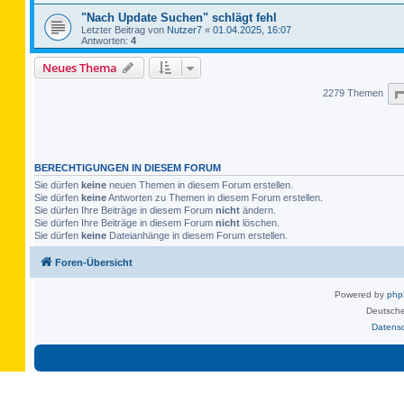
"Nach Update Suchen" schlägt fehl
Letzter Beitrag von
Nutzer7
«
01.04.2025, 16:07
Antworten:
4
Neues Thema
2279 Themen
BERECHTIGUNGEN IN DIESEM FORUM
Sie dürfen
keine
neuen Themen in diesem Forum erstellen.
Sie dürfen
keine
Antworten zu Themen in diesem Forum erstellen.
Sie dürfen Ihre Beiträge in diesem Forum
nicht
ändern.
Sie dürfen Ihre Beiträge in diesem Forum
nicht
löschen.
Sie dürfen
keine
Dateianhänge in diesem Forum erstellen.
Foren-Übersicht
Powered by
ph
Deutsche
Datens