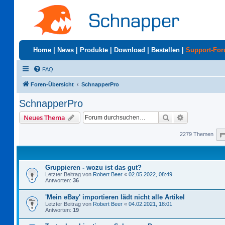
Home
|
News
|
Produkte
|
Download
|
Bestellen
|
Support-Fo
FAQ
Foren-Übersicht
SchnapperPro
SchnapperPro
Suche
Erweiterte S
Neues Thema
2279 Themen
Gruppieren - wozu ist das gut?
Letzter Beitrag von
Robert Beer
«
02.05.2022, 08:49
Antworten:
36
'Mein eBay' importieren lädt nicht alle Artikel
Letzter Beitrag von
Robert Beer
«
04.02.2021, 18:01
Antworten:
19