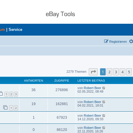
rum
|
Service
Registrieren
uche
Seite
1
von
46
1
2
3
4
5
2279 Themen
ANTWORTEN
ZUGRIFFE
LETZTER BEITRAG
von
Robert Beer
36
276896
02.05.2022, 08:49
1
2
3
von
Robert Beer
19
162881
04.02.2021, 18:01
1
2
von
Robert Beer
1
67923
14.12.2020, 09:33
von
Robert Beer
0
86120
22.11.2020, 16:26