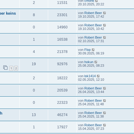
von
cmonti
2
11531
20.10.2025, 20:22
ber keins
von
Robert Beer
8
23301
19.10.2025, 17:42
von
Robert Beer
0
14960
19.10.2025, 10:42
von
Robert Beer
1
16538
02.10.2025, 17:31
von
Flop
4
21378
30.09.2025, 06:19
von
hokun
19
92976
25.08.2025, 08:23
1
2
von
lok1414
2
18222
02.05.2025, 12:10
von
Robert Beer
0
20539
26.04.2025, 13:44
von
Robert Beer
0
22323
25.04.2025, 11:48
ch
von
Robert Beer
13
46274
25.04.2025, 11:38
von
Robert Beer
1
17927
15.04.2025, 07:23