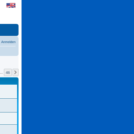
Anmelden
46
Nächste
…