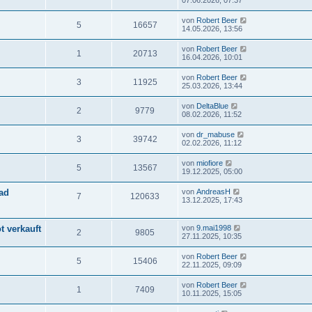
07.06.2026, 07:37
von
Robert Beer
5
16657
14.05.2026, 13:56
von
Robert Beer
1
20713
16.04.2026, 10:01
von
Robert Beer
3
11925
25.03.2026, 13:44
von
DeltaBlue
2
9779
08.02.2026, 11:52
von
dr_mabuse
3
39742
02.02.2026, 11:12
von
miofiore
5
13567
19.12.2025, 05:00
ad
von
AndreasH
7
120633
13.12.2025, 17:43
t verkauft
von
9.mai1998
2
9805
27.11.2025, 10:35
von
Robert Beer
5
15406
22.11.2025, 09:09
von
Robert Beer
1
7409
10.11.2025, 15:05