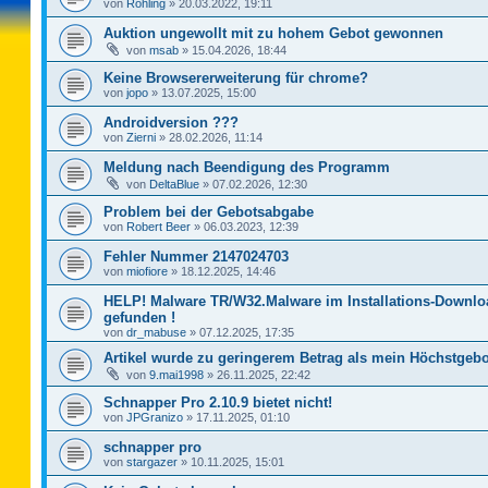
von
Rohling
»
20.03.2022, 19:11
Auktion ungewollt mit zu hohem Gebot gewonnen
von
msab
»
15.04.2026, 18:44
Keine Browsererweiterung für chrome?
von
jopo
»
13.07.2025, 15:00
Androidversion ???
von
Zierni
»
28.02.2026, 11:14
Meldung nach Beendigung des Programm
von
DeltaBlue
»
07.02.2026, 12:30
Problem bei der Gebotsabgabe
von
Robert Beer
»
06.03.2023, 12:39
Fehler Nummer 2147024703
von
miofiore
»
18.12.2025, 14:46
HELP! Malware TR/W32.Malware im Installations-Downlo
gefunden !
von
dr_mabuse
»
07.12.2025, 17:35
Artikel wurde zu geringerem Betrag als mein Höchstgebo
von
9.mai1998
»
26.11.2025, 22:42
Schnapper Pro 2.10.9 bietet nicht!
von
JPGranizo
»
17.11.2025, 01:10
schnapper pro
von
stargazer
»
10.11.2025, 15:01