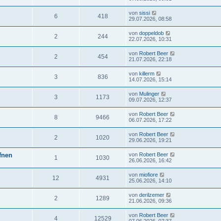
von
sissi
6
418
29.07.2026, 08:58
von
doppeldob
2
244
22.07.2026, 10:31
von
Robert Beer
2
454
21.07.2026, 22:18
von
killerm
3
836
14.07.2026, 15:14
von
Mulinger
3
1173
09.07.2026, 12:37
von
Robert Beer
8
9466
06.07.2026, 17:22
von
Robert Beer
2
1020
29.06.2026, 19:21
ffnen
von
Robert Beer
1
1030
26.06.2026, 16:42
von
miofiore
12
4931
25.06.2026, 14:10
von
derilzemer
2
1289
21.06.2026, 09:36
von
Robert Beer
4
12529