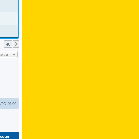
46
Nächste
…
e zu
UTC+01:00
essum