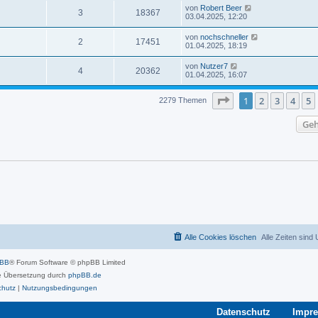
von
Robert Beer
3
18367
03.04.2025, 12:20
von
nochschneller
2
17451
01.04.2025, 18:19
von
Nutzer7
4
20362
01.04.2025, 16:07
Seite
1
von
46
1
2
3
4
5
2279 Themen
Geh
Alle Cookies löschen
Alle Zeiten sind
pBB
® Forum Software © phpBB Limited
 Übersetzung durch
phpBB.de
chutz
|
Nutzungsbedingungen
Datenschutz
Impr