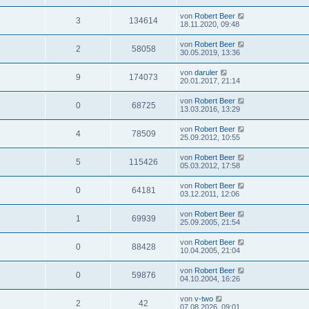
von
Robert Beer
3
134614
18.11.2020, 09:48
von
Robert Beer
2
58058
30.05.2019, 13:36
von
daruler
9
174073
20.01.2017, 21:14
von
Robert Beer
0
68725
13.03.2016, 13:29
von
Robert Beer
4
78509
25.09.2012, 10:55
von
Robert Beer
5
115426
05.03.2012, 17:58
von
Robert Beer
0
64181
03.12.2011, 12:06
von
Robert Beer
1
69939
25.09.2005, 21:54
von
Robert Beer
0
88428
10.04.2005, 21:04
von
Robert Beer
0
59876
04.10.2004, 16:26
von
v-two
2
42
07.08.2026, 09:01