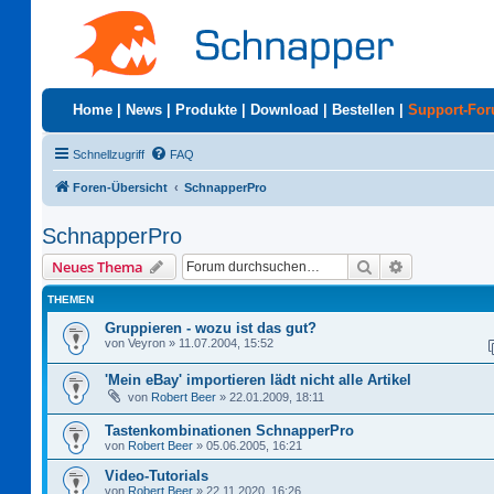
Home
|
News
|
Produkte
|
Download
|
Bestellen
|
Support-Fo
Schnellzugriff
FAQ
Foren-Übersicht
SchnapperPro
SchnapperPro
Suche
Erweiterte S
Neues Thema
THEMEN
Gruppieren - wozu ist das gut?
von
Veyron
»
11.07.2004, 15:52
'Mein eBay' importieren lädt nicht alle Artikel
von
Robert Beer
»
22.01.2009, 18:11
Tastenkombinationen SchnapperPro
von
Robert Beer
»
05.06.2005, 16:21
Video-Tutorials
von
Robert Beer
»
22.11.2020, 16:26