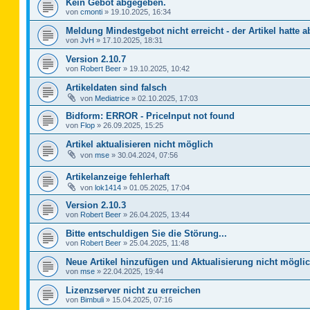
Kein Gebot abgegeben.
von
cmonti
»
19.10.2025, 16:34
Meldung Mindestgebot nicht erreicht - der Artikel hatte a
von
JvH
»
17.10.2025, 18:31
Version 2.10.7
von
Robert Beer
»
19.10.2025, 10:42
Artikeldaten sind falsch
von
Mediatrice
»
02.10.2025, 17:03
Bidform: ERROR - PriceInput not found
von
Flop
»
26.09.2025, 15:25
Artikel aktualisieren nicht möglich
von
mse
»
30.04.2024, 07:56
Artikelanzeige fehlerhaft
von
lok1414
»
01.05.2025, 17:04
Version 2.10.3
von
Robert Beer
»
26.04.2025, 13:44
Bitte entschuldigen Sie die Störung...
von
Robert Beer
»
25.04.2025, 11:48
Neue Artikel hinzufügen und Aktualisierung nicht mögli
von
mse
»
22.04.2025, 19:44
Lizenzserver nicht zu erreichen
von
Bimbuli
»
15.04.2025, 07:16