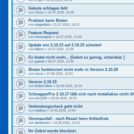
von
v-two
»
06.08.2026, 06:59
Gebote schlagen fehl
von
Chrizz
»
25.07.2026, 18:38
Problem beim Bieten
von
doppeldob
»
21.07.2026, 18:23
Feature Request
von
renewagner
»
10.07.2026, 14:50
Update von 2.10.23 auf 2.10.25 scheitert
von
killerm
»
14.07.2026, 12:58
Es bietet nicht mehr... [Gebot zu gering, scheinbar ]
von
gabriel
»
08.07.2026, 22:34
Bieten funktioniert nicht mehr in Version 2.10.28
von
rocco
»
27.06.2026, 10:53
Version 2.10.19
von
Robert Beer
»
29.06.2026, 16:34
SchnapperPro 2.10.17 läßt sich nach Installation nicht ö
von
eric2206
»
26.06.2026, 16:01
Verbindungscheck geht nicht
von
miofiore
»
19.06.2026, 14:54
Stromausfall - nach Resart leere Artikelliste
von
derilzemer
»
19.06.2026, 14:19
Ihr Gebot wurde blockiert.