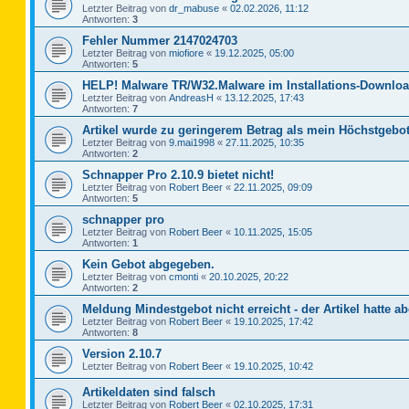
Letzter Beitrag von
dr_mabuse
«
02.02.2026, 11:12
Antworten:
3
Fehler Nummer 2147024703
Letzter Beitrag von
miofiore
«
19.12.2025, 05:00
Antworten:
5
HELP! Malware TR/W32.Malware im Installations-Downloa
Letzter Beitrag von
AndreasH
«
13.12.2025, 17:43
Antworten:
7
Artikel wurde zu geringerem Betrag als mein Höchstgebot
Letzter Beitrag von
9.mai1998
«
27.11.2025, 10:35
Antworten:
2
Schnapper Pro 2.10.9 bietet nicht!
Letzter Beitrag von
Robert Beer
«
22.11.2025, 09:09
Antworten:
5
schnapper pro
Letzter Beitrag von
Robert Beer
«
10.11.2025, 15:05
Antworten:
1
Kein Gebot abgegeben.
Letzter Beitrag von
cmonti
«
20.10.2025, 20:22
Antworten:
2
Meldung Mindestgebot nicht erreicht - der Artikel hatte ab
Letzter Beitrag von
Robert Beer
«
19.10.2025, 17:42
Antworten:
8
Version 2.10.7
Letzter Beitrag von
Robert Beer
«
19.10.2025, 10:42
Artikeldaten sind falsch
Letzter Beitrag von
Robert Beer
«
02.10.2025, 17:31