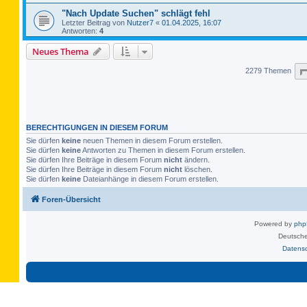
"Nach Update Suchen" schlägt fehl
Letzter Beitrag von
Nutzer7
«
01.04.2025, 16:07
Antworten:
4
Neues Thema
2279 Themen
BERECHTIGUNGEN IN DIESEM FORUM
Sie dürfen
keine
neuen Themen in diesem Forum erstellen.
Sie dürfen
keine
Antworten zu Themen in diesem Forum erstellen.
Sie dürfen Ihre Beiträge in diesem Forum
nicht
ändern.
Sie dürfen Ihre Beiträge in diesem Forum
nicht
löschen.
Sie dürfen
keine
Dateianhänge in diesem Forum erstellen.
Foren-Übersicht
Powered by
ph
Deutsche
Datens