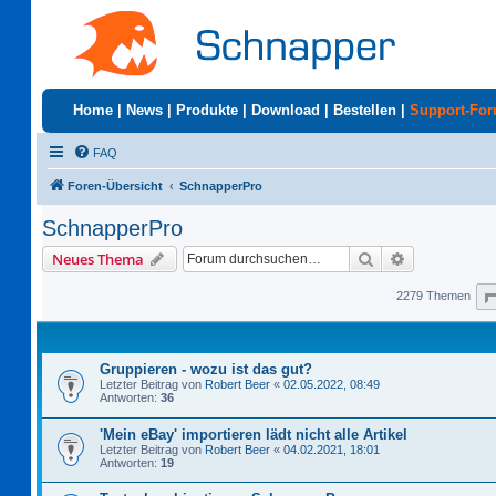
Home
|
News
|
Produkte
|
Download
|
Bestellen
|
Support-Fo
FAQ
Foren-Übersicht
SchnapperPro
SchnapperPro
Suche
Erweiterte S
Neues Thema
2279 Themen
Gruppieren - wozu ist das gut?
Letzter Beitrag von
Robert Beer
«
02.05.2022, 08:49
Antworten:
36
'Mein eBay' importieren lädt nicht alle Artikel
Letzter Beitrag von
Robert Beer
«
04.02.2021, 18:01
Antworten:
19