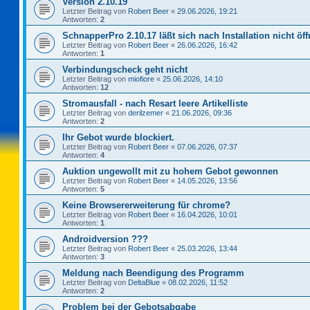
Version 2.10.19
Letzter Beitrag von
Robert Beer
«
29.06.2026, 19:21
Antworten:
2
SchnapperPro 2.10.17 läßt sich nach Installation nicht öf
Letzter Beitrag von
Robert Beer
«
26.06.2026, 16:42
Antworten:
1
Verbindungscheck geht nicht
Letzter Beitrag von
miofiore
«
25.06.2026, 14:10
Antworten:
12
Stromausfall - nach Resart leere Artikelliste
Letzter Beitrag von
derilzemer
«
21.06.2026, 09:36
Antworten:
2
Ihr Gebot wurde blockiert.
Letzter Beitrag von
Robert Beer
«
07.06.2026, 07:37
Antworten:
4
Auktion ungewollt mit zu hohem Gebot gewonnen
Letzter Beitrag von
Robert Beer
«
14.05.2026, 13:56
Antworten:
5
Keine Browsererweiterung für chrome?
Letzter Beitrag von
Robert Beer
«
16.04.2026, 10:01
Antworten:
1
Androidversion ???
Letzter Beitrag von
Robert Beer
«
25.03.2026, 13:44
Antworten:
3
Meldung nach Beendigung des Programm
Letzter Beitrag von
DeltaBlue
«
08.02.2026, 11:52
Antworten:
2
Problem bei der Gebotsabgabe