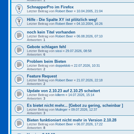
Antworten:
1
SchnapperPro im Firefox
Letzter Beitrag von
Robert Beer
«
10.04.2005, 21:04
Hilfe - Die Spalte XY ist plötzlich weg!
Letzter Beitrag von
Robert Beer
«
04.10.2004, 16:26
noch kein Titel vorhanden
Letzter Beitrag von
Robert Beer
«
06.08.2026, 07:10
Antworten:
1
Gebote schlagen fehl
Letzter Beitrag von
sissi
«
29.07.2026, 08:58
Antworten:
6
Problem beim Bieten
Letzter Beitrag von
doppeldob
«
22.07.2026, 10:31
Antworten:
2
Feature Request
Letzter Beitrag von
Robert Beer
«
21.07.2026, 22:18
Antworten:
2
Update von 2.10.23 auf 2.10.25 scheitert
Letzter Beitrag von
killerm
«
14.07.2026, 15:14
Antworten:
3
Es bietet nicht mehr... [Gebot zu gering, scheinbar ]
Letzter Beitrag von
Mulinger
«
09.07.2026, 12:37
Antworten:
3
Bieten funktioniert nicht mehr in Version 2.10.28
Letzter Beitrag von
Robert Beer
«
06.07.2026, 17:22
Antworten:
8