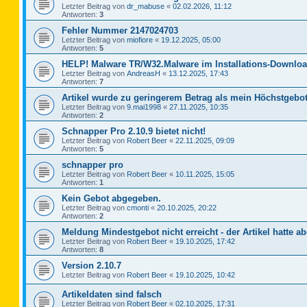
Letzter Beitrag von
dr_mabuse
«
02.02.2026, 11:12
Antworten:
3
Fehler Nummer 2147024703
Letzter Beitrag von
miofiore
«
19.12.2025, 05:00
Antworten:
5
HELP! Malware TR/W32.Malware im Installations-Downloa
Letzter Beitrag von
AndreasH
«
13.12.2025, 17:43
Antworten:
7
Artikel wurde zu geringerem Betrag als mein Höchstgebot
Letzter Beitrag von
9.mai1998
«
27.11.2025, 10:35
Antworten:
2
Schnapper Pro 2.10.9 bietet nicht!
Letzter Beitrag von
Robert Beer
«
22.11.2025, 09:09
Antworten:
5
schnapper pro
Letzter Beitrag von
Robert Beer
«
10.11.2025, 15:05
Antworten:
1
Kein Gebot abgegeben.
Letzter Beitrag von
cmonti
«
20.10.2025, 20:22
Antworten:
2
Meldung Mindestgebot nicht erreicht - der Artikel hatte ab
Letzter Beitrag von
Robert Beer
«
19.10.2025, 17:42
Antworten:
8
Version 2.10.7
Letzter Beitrag von
Robert Beer
«
19.10.2025, 10:42
Artikeldaten sind falsch
Letzter Beitrag von
Robert Beer
«
02.10.2025, 17:31