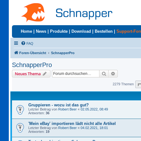
Home
|
News
|
Produkte
|
Download
|
Bestellen
|
Support-Fo
FAQ
Foren-Übersicht
SchnapperPro
SchnapperPro
Suche
Erweiterte S
Neues Thema
2279 Themen
Gruppieren - wozu ist das gut?
Letzter Beitrag von
Robert Beer
«
02.05.2022, 08:49
Antworten:
36
'Mein eBay' importieren lädt nicht alle Artikel
Letzter Beitrag von
Robert Beer
«
04.02.2021, 18:01
Antworten:
19