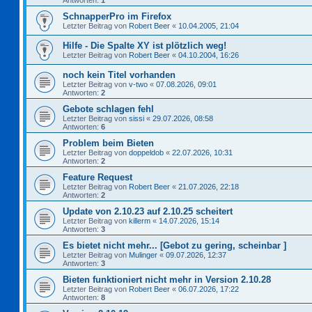
Antworten:
1
SchnapperPro im Firefox
Letzter Beitrag von
Robert Beer
«
10.04.2005, 21:04
Hilfe - Die Spalte XY ist plötzlich weg!
Letzter Beitrag von
Robert Beer
«
04.10.2004, 16:26
noch kein Titel vorhanden
Letzter Beitrag von
v-two
«
07.08.2026, 09:01
Antworten:
2
Gebote schlagen fehl
Letzter Beitrag von
sissi
«
29.07.2026, 08:58
Antworten:
6
Problem beim Bieten
Letzter Beitrag von
doppeldob
«
22.07.2026, 10:31
Antworten:
2
Feature Request
Letzter Beitrag von
Robert Beer
«
21.07.2026, 22:18
Antworten:
2
Update von 2.10.23 auf 2.10.25 scheitert
Letzter Beitrag von
killerm
«
14.07.2026, 15:14
Antworten:
3
Es bietet nicht mehr... [Gebot zu gering, scheinbar ]
Letzter Beitrag von
Mulinger
«
09.07.2026, 12:37
Antworten:
3
Bieten funktioniert nicht mehr in Version 2.10.28
Letzter Beitrag von
Robert Beer
«
06.07.2026, 17:22
Antworten:
8