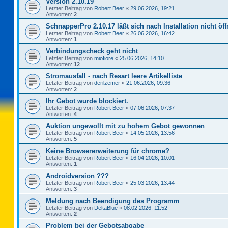
Version 2.10.19
Letzter Beitrag von
Robert Beer
«
29.06.2026, 19:21
Antworten:
2
SchnapperPro 2.10.17 läßt sich nach Installation nicht öf
Letzter Beitrag von
Robert Beer
«
26.06.2026, 16:42
Antworten:
1
Verbindungscheck geht nicht
Letzter Beitrag von
miofiore
«
25.06.2026, 14:10
Antworten:
12
Stromausfall - nach Resart leere Artikelliste
Letzter Beitrag von
derilzemer
«
21.06.2026, 09:36
Antworten:
2
Ihr Gebot wurde blockiert.
Letzter Beitrag von
Robert Beer
«
07.06.2026, 07:37
Antworten:
4
Auktion ungewollt mit zu hohem Gebot gewonnen
Letzter Beitrag von
Robert Beer
«
14.05.2026, 13:56
Antworten:
5
Keine Browsererweiterung für chrome?
Letzter Beitrag von
Robert Beer
«
16.04.2026, 10:01
Antworten:
1
Androidversion ???
Letzter Beitrag von
Robert Beer
«
25.03.2026, 13:44
Antworten:
3
Meldung nach Beendigung des Programm
Letzter Beitrag von
DeltaBlue
«
08.02.2026, 11:52
Antworten:
2
Problem bei der Gebotsabgabe