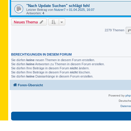
"Nach Update Suchen" schlägt fehl
Letzter Beitrag von
Nutzer7
«
01.04.2025, 16:07
Antworten:
4
Neues Thema
2279 Themen
BERECHTIGUNGEN IN DIESEM FORUM
Sie dürfen
keine
neuen Themen in diesem Forum erstellen.
Sie dürfen
keine
Antworten zu Themen in diesem Forum erstellen.
Sie dürfen Ihre Beiträge in diesem Forum
nicht
ändern.
Sie dürfen Ihre Beiträge in diesem Forum
nicht
löschen.
Sie dürfen
keine
Dateianhänge in diesem Forum erstellen.
Foren-Übersicht
Powered by
ph
Deutsche
Datens