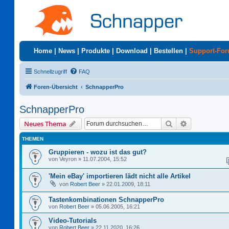
Home
|
News
|
Produkte
|
Download
|
Bestellen
|
Support-Fo
Schnellzugriff
FAQ
Foren-Übersicht
SchnapperPro
SchnapperPro
Suche
Erweiterte S
Neues Thema
THEMEN
Gruppieren - wozu ist das gut?
von
Veyron
»
11.07.2004, 15:52
'Mein eBay' importieren lädt nicht alle Artikel
von
Robert Beer
»
22.01.2009, 18:11
Tastenkombinationen SchnapperPro
von
Robert Beer
»
05.06.2005, 16:21
Video-Tutorials
von
Robert Beer
»
22.11.2020, 16:26