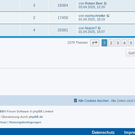
von
Robert Beer
3
18364
03.04.2025, 12:20
von
nochschneller
2
17450
01.04.2025, 18:19
von
Nutzer7
4
20361
01.04.2025, 16:07
Seite
1
von
46
1
2
3
4
5
2279 Themen
Geh
Alle Cookies löschen
Alle Zeiten sind
pBB
® Forum Software © phpBB Limited
 Übersetzung durch
phpBB.de
chutz
|
Nutzungsbedingungen
Datenschutz
Impr