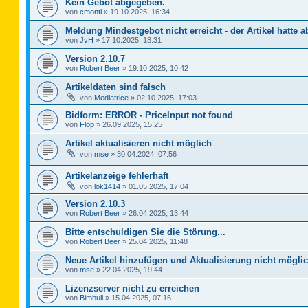
Kein Gebot abgegeben.
von
cmonti
»
19.10.2025, 16:34
Meldung Mindestgebot nicht erreicht - der Artikel hatte a
von
JvH
»
17.10.2025, 18:31
Version 2.10.7
von
Robert Beer
»
19.10.2025, 10:42
Artikeldaten sind falsch
von
Mediatrice
»
02.10.2025, 17:03
Bidform: ERROR - PriceInput not found
von
Flop
»
26.09.2025, 15:25
Artikel aktualisieren nicht möglich
von
mse
»
30.04.2024, 07:56
Artikelanzeige fehlerhaft
von
lok1414
»
01.05.2025, 17:04
Version 2.10.3
von
Robert Beer
»
26.04.2025, 13:44
Bitte entschuldigen Sie die Störung...
von
Robert Beer
»
25.04.2025, 11:48
Neue Artikel hinzufügen und Aktualisierung nicht mögli
von
mse
»
22.04.2025, 19:44
Lizenzserver nicht zu erreichen
von
Bimbuli
»
15.04.2025, 07:16