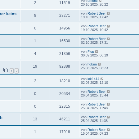
von
cmonti
2
11519
20.10.2025, 20:22
ber keins
von
Robert Beer
8
23271
19.10.2025, 17:42
von
Robert Beer
0
14956
19.10.2025, 10:42
von
Robert Beer
1
16530
02.10.2025, 17:31
von
Flop
4
21356
30.09.2025, 06:19
von
hokun
19
92888
25.08.2025, 08:23
1
2
von
lok1414
2
18210
02.05.2025, 12:10
von
Robert Beer
0
20534
26.04.2025, 13:44
von
Robert Beer
0
22315
25.04.2025, 11:48
ch
von
Robert Beer
13
46211
25.04.2025, 11:38
von
Robert Beer
1
17918
15.04.2025, 07:23