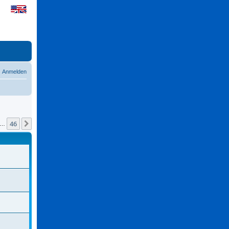
Anmelden
46
Nächste
…