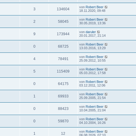
von
Robert Beer
3
134604
18.11.2020, 09:48
von
Robert Beer
2
58045
30.05.2019, 13:36
von
daruler
9
173944
20.01.2017, 21:14
von
Robert Beer
0
68725
13.03.2016, 13:29
von
Robert Beer
4
78491
25.09.2012, 10:55
von
Robert Beer
5
115409
05.03.2012, 17:58
von
Robert Beer
0
64175
03.12.2011, 12:06
von
Robert Beer
1
69933
25.09.2005, 21:54
von
Robert Beer
0
88423
10.04.2005, 21:04
von
Robert Beer
0
59870
04.10.2004, 16:26
von
Robert Beer
1
12
06.08.2026, 07:10