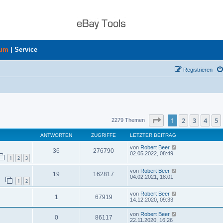
rum
|
Service
Registrieren
uche
Seite
1
von
46
1
2
3
4
5
2279 Themen
ANTWORTEN
ZUGRIFFE
LETZTER BEITRAG
von
Robert Beer
36
276790
02.05.2022, 08:49
1
2
3
von
Robert Beer
19
162817
04.02.2021, 18:01
1
2
von
Robert Beer
1
67919
14.12.2020, 09:33
von
Robert Beer
0
86117
22.11.2020, 16:26