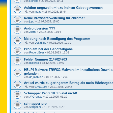
von
Rohling
»
20.03.2022, 19:11
Auktion ungewollt mit zu hohem Gebot gewonnen
von
msab
»
15.04.2026, 18:44
Keine Browsererweiterung für chrome?
von
jopo
»
13.07.2025, 15:00
Androidversion ???
von
Zierni
»
28.02.2026, 11:14
Meldung nach Beendigung des Programm
von
DeltaBlue
»
07.02.2026, 12:30
Problem bei der Gebotsabgabe
von
Robert Beer
»
06.03.2023, 12:39
Fehler Nummer 2147024703
von
miofiore
»
18.12.2025, 14:46
HELP! Malware TR/W32.Malware im Installations-Downlo
gefunden !
von
dr_mabuse
»
07.12.2025, 17:35
Artikel wurde zu geringerem Betrag als mein Höchstgebo
von
9.mai1998
»
26.11.2025, 22:42
Schnapper Pro 2.10.9 bietet nicht!
von
JPGranizo
»
17.11.2025, 01:10
schnapper pro
von
stargazer
»
10.11.2025, 15:01