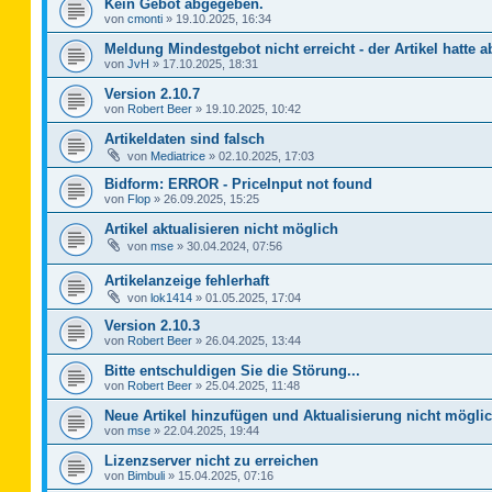
Kein Gebot abgegeben.
von
cmonti
»
19.10.2025, 16:34
Meldung Mindestgebot nicht erreicht - der Artikel hatte a
von
JvH
»
17.10.2025, 18:31
Version 2.10.7
von
Robert Beer
»
19.10.2025, 10:42
Artikeldaten sind falsch
von
Mediatrice
»
02.10.2025, 17:03
Bidform: ERROR - PriceInput not found
von
Flop
»
26.09.2025, 15:25
Artikel aktualisieren nicht möglich
von
mse
»
30.04.2024, 07:56
Artikelanzeige fehlerhaft
von
lok1414
»
01.05.2025, 17:04
Version 2.10.3
von
Robert Beer
»
26.04.2025, 13:44
Bitte entschuldigen Sie die Störung...
von
Robert Beer
»
25.04.2025, 11:48
Neue Artikel hinzufügen und Aktualisierung nicht mögli
von
mse
»
22.04.2025, 19:44
Lizenzserver nicht zu erreichen
von
Bimbuli
»
15.04.2025, 07:16