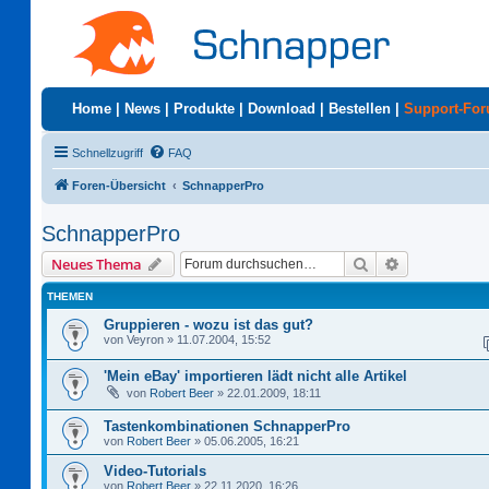
Home
|
News
|
Produkte
|
Download
|
Bestellen
|
Support-Fo
Schnellzugriff
FAQ
Foren-Übersicht
SchnapperPro
SchnapperPro
Suche
Erweiterte S
Neues Thema
THEMEN
Gruppieren - wozu ist das gut?
von
Veyron
»
11.07.2004, 15:52
'Mein eBay' importieren lädt nicht alle Artikel
von
Robert Beer
»
22.01.2009, 18:11
Tastenkombinationen SchnapperPro
von
Robert Beer
»
05.06.2005, 16:21
Video-Tutorials
von
Robert Beer
»
22.11.2020, 16:26