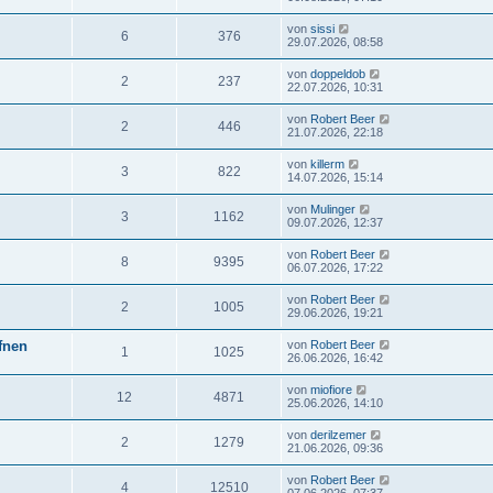
von
sissi
6
376
29.07.2026, 08:58
von
doppeldob
2
237
22.07.2026, 10:31
von
Robert Beer
2
446
21.07.2026, 22:18
von
killerm
3
822
14.07.2026, 15:14
von
Mulinger
3
1162
09.07.2026, 12:37
von
Robert Beer
8
9395
06.07.2026, 17:22
von
Robert Beer
2
1005
29.06.2026, 19:21
ffnen
von
Robert Beer
1
1025
26.06.2026, 16:42
von
miofiore
12
4871
25.06.2026, 14:10
von
derilzemer
2
1279
21.06.2026, 09:36
von
Robert Beer
4
12510