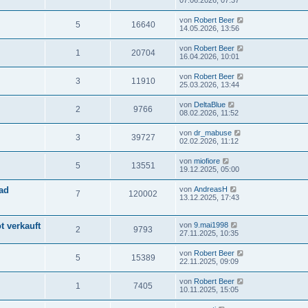
07.06.2026, 07:37
von
Robert Beer
5
16640
14.05.2026, 13:56
von
Robert Beer
1
20704
16.04.2026, 10:01
von
Robert Beer
3
11910
25.03.2026, 13:44
von
DeltaBlue
2
9766
08.02.2026, 11:52
von
dr_mabuse
3
39727
02.02.2026, 11:12
von
miofiore
5
13551
19.12.2025, 05:00
ad
von
AndreasH
7
120002
13.12.2025, 17:43
t verkauft
von
9.mai1998
2
9793
27.11.2025, 10:35
von
Robert Beer
5
15389
22.11.2025, 09:09
von
Robert Beer
1
7405
10.11.2025, 15:05