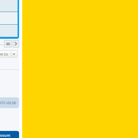
46
Nächste
…
e zu
UTC+01:00
essum