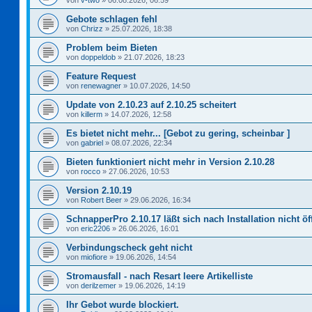
von
v-two
»
06.08.2026, 06:59
Gebote schlagen fehl
von
Chrizz
»
25.07.2026, 18:38
Problem beim Bieten
von
doppeldob
»
21.07.2026, 18:23
Feature Request
von
renewagner
»
10.07.2026, 14:50
Update von 2.10.23 auf 2.10.25 scheitert
von
killerm
»
14.07.2026, 12:58
Es bietet nicht mehr... [Gebot zu gering, scheinbar ]
von
gabriel
»
08.07.2026, 22:34
Bieten funktioniert nicht mehr in Version 2.10.28
von
rocco
»
27.06.2026, 10:53
Version 2.10.19
von
Robert Beer
»
29.06.2026, 16:34
SchnapperPro 2.10.17 läßt sich nach Installation nicht ö
von
eric2206
»
26.06.2026, 16:01
Verbindungscheck geht nicht
von
miofiore
»
19.06.2026, 14:54
Stromausfall - nach Resart leere Artikelliste
von
derilzemer
»
19.06.2026, 14:19
Ihr Gebot wurde blockiert.