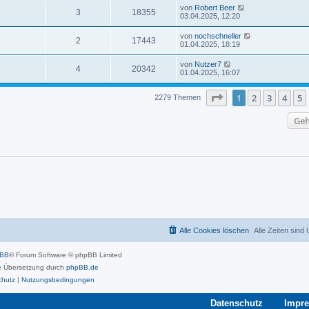
von
Robert Beer
3
18355
03.04.2025, 12:20
von
nochschneller
2
17443
01.04.2025, 18:19
von
Nutzer7
4
20342
01.04.2025, 16:07
Seite
1
von
46
1
2
3
4
5
2279 Themen
Geh
Alle Cookies löschen
Alle Zeiten sind
pBB
® Forum Software © phpBB Limited
 Übersetzung durch
phpBB.de
chutz
|
Nutzungsbedingungen
Datenschutz
Impr