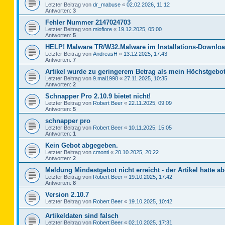
Letzter Beitrag von
dr_mabuse
«
02.02.2026, 11:12
Antworten:
3
Fehler Nummer 2147024703
Letzter Beitrag von
miofiore
«
19.12.2025, 05:00
Antworten:
5
HELP! Malware TR/W32.Malware im Installations-Downloa
Letzter Beitrag von
AndreasH
«
13.12.2025, 17:43
Antworten:
7
Artikel wurde zu geringerem Betrag als mein Höchstgebot
Letzter Beitrag von
9.mai1998
«
27.11.2025, 10:35
Antworten:
2
Schnapper Pro 2.10.9 bietet nicht!
Letzter Beitrag von
Robert Beer
«
22.11.2025, 09:09
Antworten:
5
schnapper pro
Letzter Beitrag von
Robert Beer
«
10.11.2025, 15:05
Antworten:
1
Kein Gebot abgegeben.
Letzter Beitrag von
cmonti
«
20.10.2025, 20:22
Antworten:
2
Meldung Mindestgebot nicht erreicht - der Artikel hatte ab
Letzter Beitrag von
Robert Beer
«
19.10.2025, 17:42
Antworten:
8
Version 2.10.7
Letzter Beitrag von
Robert Beer
«
19.10.2025, 10:42
Artikeldaten sind falsch
Letzter Beitrag von
Robert Beer
«
02.10.2025, 17:31