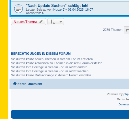
"Nach Update Suchen" schlägt fehl
Letzter Beitrag von
Nutzer7
«
01.04.2025, 16:07
Antworten:
4
Neues Thema
2279 Themen
BERECHTIGUNGEN IN DIESEM FORUM
Sie dürfen
keine
neuen Themen in diesem Forum erstellen.
Sie dürfen
keine
Antworten zu Themen in diesem Forum erstellen.
Sie dürfen Ihre Beiträge in diesem Forum
nicht
ändern.
Sie dürfen Ihre Beiträge in diesem Forum
nicht
löschen.
Sie dürfen
keine
Dateianhänge in diesem Forum erstellen.
Foren-Übersicht
Powered by
ph
Deutsche
Datens