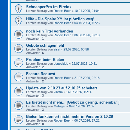
Antworten:
1
SchnapperPro im Firefox
Letzter Beitrag von
Robert Beer
«
10.04.2005, 21:04
Hilfe - Die Spalte XY ist plötzlich weg!
Letzter Beitrag von
Robert Beer
«
04.10.2004, 16:26
noch kein Titel vorhanden
Letzter Beitrag von
Robert Beer
«
06.08.2026, 07:10
Antworten:
1
Gebote schlagen fehl
Letzter Beitrag von
sissi
«
29.07.2026, 08:58
Antworten:
6
Problem beim Bieten
Letzter Beitrag von
doppeldob
«
22.07.2026, 10:31
Antworten:
2
Feature Request
Letzter Beitrag von
Robert Beer
«
21.07.2026, 22:18
Antworten:
2
Update von 2.10.23 auf 2.10.25 scheitert
Letzter Beitrag von
killerm
«
14.07.2026, 15:14
Antworten:
3
Es bietet nicht mehr... [Gebot zu gering, scheinbar ]
Letzter Beitrag von
Mulinger
«
09.07.2026, 12:37
Antworten:
3
Bieten funktioniert nicht mehr in Version 2.10.28
Letzter Beitrag von
Robert Beer
«
06.07.2026, 17:22
Antworten:
8