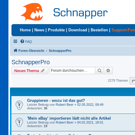
Home
|
News
|
Produkte
|
Download
|
Bestellen
|
Support-Fo
FAQ
Foren-Übersicht
SchnapperPro
SchnapperPro
Suche
Erweiterte S
Neues Thema
2279 Themen
Gruppieren - wozu ist das gut?
Letzter Beitrag von
Robert Beer
«
02.05.2022, 08:49
Antworten:
36
'Mein eBay' importieren lädt nicht alle Artikel
Letzter Beitrag von
Robert Beer
«
04.02.2021, 18:01
Antworten:
19