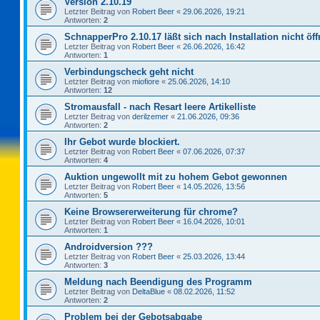
Version 2.10.19
Letzter Beitrag von
Robert Beer
«
29.06.2026, 19:21
Antworten:
2
SchnapperPro 2.10.17 läßt sich nach Installation nicht öf
Letzter Beitrag von
Robert Beer
«
26.06.2026, 16:42
Antworten:
1
Verbindungscheck geht nicht
Letzter Beitrag von
miofiore
«
25.06.2026, 14:10
Antworten:
12
Stromausfall - nach Resart leere Artikelliste
Letzter Beitrag von
derilzemer
«
21.06.2026, 09:36
Antworten:
2
Ihr Gebot wurde blockiert.
Letzter Beitrag von
Robert Beer
«
07.06.2026, 07:37
Antworten:
4
Auktion ungewollt mit zu hohem Gebot gewonnen
Letzter Beitrag von
Robert Beer
«
14.05.2026, 13:56
Antworten:
5
Keine Browsererweiterung für chrome?
Letzter Beitrag von
Robert Beer
«
16.04.2026, 10:01
Antworten:
1
Androidversion ???
Letzter Beitrag von
Robert Beer
«
25.03.2026, 13:44
Antworten:
3
Meldung nach Beendigung des Programm
Letzter Beitrag von
DeltaBlue
«
08.02.2026, 11:52
Antworten:
2
Problem bei der Gebotsabgabe